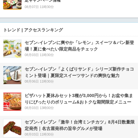
定キャンペーン情報
08月07日 11時30分
トレンド | アクセスランキング
セブン‐イレブンに爽やか「レモン」スイーツ＆パン新登
場！夏に食べたい限定商品をチェック
08月03日 11時30分
セブン‐イレブン「よくばりサンド」シリーズ新作チョコ
ミント登場｜夏限定スイーツサンドの爽快な魅力
08月06日 11時30分
ピザハット夏休みセット3種が3,000円から！お盆や集ま
りにぴったりのボリューム&おトクな期間限定メニュー
08月03日 13時00分
セブン-イレブン「激辛！台湾ミンチカツ」8月4日数量限
定発売｜名古屋発祥の旨辛グルメが登場
08月03日 11時30分