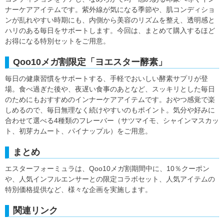
ナーケアアイテムです。紫外線が気になる季節や、肌コンディショ
ンが乱れやすい時期にも、内側から美容のリズムを整え、透明感と
ハリのある毎日をサポートします。今回は、まとめて購入するほど
お得になる特別セットをご用意。
Qoo10メガ割限定「ヨエスター酵素」
毎日の健康習慣をサポートする、手軽でおいしい酵素サプリが登
場。食べ過ぎた後や、夜遅い食事のあとなど、スッキリとした毎日
のためにもおすすめのインナーケアアイテムです。おやつ感覚で楽
しめるので、毎日無理なく続けやすいのもポイント。気分や好みに
合わせて選べる4種類のフレーバー（サツマイモ、シャインマスカッ
ト、初芽カムート、パイナップル）をご用意。
まとめ
エスターフォーミュラは、Qoo10メガ割期間中に、10％クーポン
や、人気インフルエンサーとの限定コラボセット、人気アイテムの
特別価格提供など、様々な企画を実施します。
関連リンク