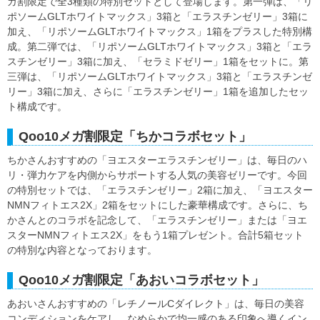
ガ割限定で全3種類の特別セットとして登場します。第一弾は、「リ
ポソームGLTホワイトマックス」3箱と「エラスチンゼリー」3箱に
加え、「リポソームGLTホワイトマックス」1箱をプラスした特別構
成。第二弾では、「リポソームGLTホワイトマックス」3箱と「エラ
スチンゼリー」3箱に加え、「セラミドゼリー」1箱をセットに。第
三弾は、「リポソームGLTホワイトマックス」3箱と「エラスチンゼ
リー」3箱に加え、さらに「エラスチンゼリー」1箱を追加したセッ
ト構成です。
Qoo10メガ割限定「ちかコラボセット」
ちかさんおすすめの「ヨエスターエラスチンゼリー」は、毎日のハ
リ・弾力ケアを内側からサポートする人気の美容ゼリーです。今回
の特別セットでは、「エラスチンゼリー」2箱に加え、「ヨエスター
NMNフィトエス2X」2箱をセットにした豪華構成です。さらに、ち
かさんとのコラボを記念して、「エラスチンゼリー」または「ヨエ
スターNMNフィトエス2X」をもう1箱プレゼント。合計5箱セット
の特別な内容となっております。
Qoo10メガ割限定「あおいコラボセット」
あおいさんおすすめの「レチノールCダイレクト」は、毎日の美容
コンディションをケアし、なめらかで均一感のある印象へ導くイン