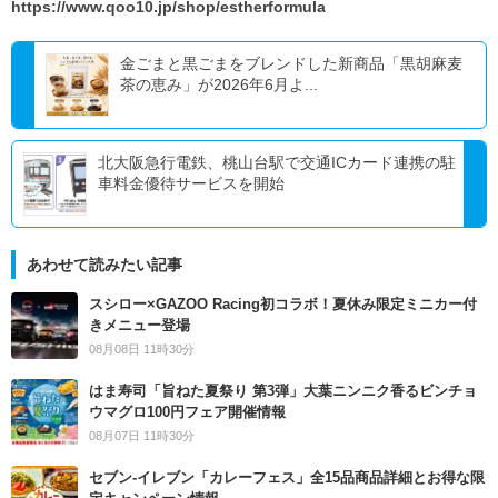
https://www.qoo10.jp/shop/estherformula
金ごまと黒ごまをブレンドした新商品「黒胡麻麦
茶の恵み」が2026年6月よ...
北大阪急行電鉄、桃山台駅で交通ICカード連携の駐
車料金優待サービスを開始
あわせて読みたい記事
スシロー×GAZOO Racing初コラボ！夏休み限定ミニカー付
きメニュー登場
08月08日 11時30分
はま寿司「旨ねた夏祭り 第3弾」大葉ニンニク香るビンチョ
ウマグロ100円フェア開催情報
08月07日 11時30分
セブン‐イレブン「カレーフェス」全15品商品詳細とお得な限