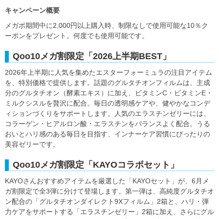
キャンペーン概要
メガポ期間中に2,000円以上購入時、制限なしで使用可能な10％ク
ーポンをプレゼント。何度でも使用可能です。
Qoo10メガ割限定「2026上半期BEST」
2026年上半期に人気を集めたエスターフォーミュラの注目アイテム
を、特別価格で提供します。話題のグルタチオンフィルムは、主成
分のグルタチオン（酵素エキス）に加え、ビタミンC・ビタミンE・
ミルクシスルを贅沢に配合。毎日の透明感ケアや、健やかなコンデ
ィションづくりをサポートします。人気のエラスチンゼリーには、
コラーゲン・ヒアルロン酸・エラスチンをバランスよく配合。うる
おいとハリ感のある毎日を目指す、インナーケア習慣にぴったりの
美容ゼリーです。
Qoo10メガ割限定「KAYOコラボセット」
KAYOさんおすすめアイテムを厳選した「KAYOセット」が、6月メ
ガ割限定で全3弾に分けて登場します。第一弾は、高純度グルタチオ
ン配合の「グルタチオンダイレクト9Xフィルム」2箱と、ハリ・弾
力ケアをサポートする「エラスチンゼリー」2箱に加え、さらにグル