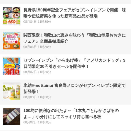
長野県150周年記念フェアがセブン-イレブンで開催 味
噌や伝統野菜を使った新商品21品が登場
08月04日 11時30分
関西限定！和歌山の恵みを味わう『和歌山毎度おおきに
フェア』全商品徹底紹介
08月03日 11時30分
セブン‐イレブン「からあげ棒」「アメリカンドッグ」3
日間限定30円引きセールを開催中！
08月07日 11時30分
氷結®mottainai 富良野メロンがセブン‐イレブン限定で
新登場！
08月03日 11時30分
100均に便利なの出たよ～「1本丸ごとはかさばるの
よ…」小分けにしてスッキリ持ち運べる板
08月02日 11時00分