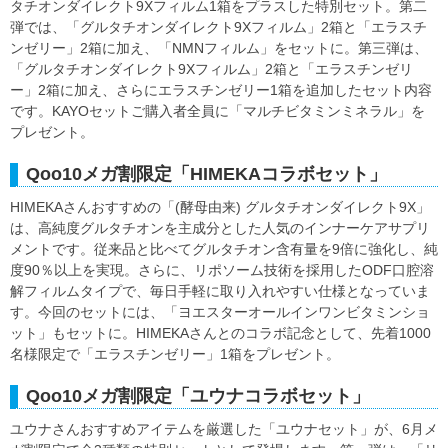
タチオンダイレクト9Xフィルム1箱をプラスした特別セット。第二
弾では、「グルタチオンダイレクト9Xフィルム」2箱と「エラスチ
ンゼリー」2箱に加え、「NMNフィルム」をセットに。第三弾は、
「グルタチオンダイレクト9Xフィルム」2箱と「エラスチンゼリ
ー」2箱に加え、さらにエラスチンゼリー1箱を追加したセット内容
です。KAYOセットご購入者全員に「マルチビタミンミネラル」を
プレゼント。
Qoo10メガ割限定「HIMEKAコラボセット」
HIMEKAさんおすすめの「(酵母由来) グルタチオンダイレクト9X」
は、高純度グルタチオンを主成分とした人気のインナーケアサプリ
メントです。従来品と比べてグルタチオン含有量を9倍に強化し、純
度90％以上を実現。さらに、リポソーム技術を採用したODF口腔溶
解フィルムタイプで、毎日手軽に取り入れやすい仕様となっていま
す。今回のセットには、「ヨエスターオールインワンビタミンショ
ット」もセットに。HIMEKAさんとのコラボ記念として、先着1000
名様限定で「エラスチンゼリー」1箱をプレゼント。
Qoo10メガ割限定「ユウナコラボセット」
ユウナさんおすすめアイテムを厳選した「ユウナセット」が、6月メ