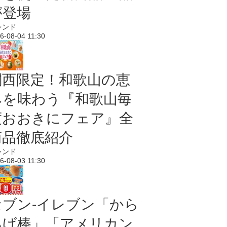
が登場
レンド
6-08-04 11:30
関西限定！和歌山の恵
みを味わう『和歌山毎
度おおきにフェア』全
商品徹底紹介
レンド
6-08-03 11:30
セブン‐イレブン「から
あげ棒」「アメリカン