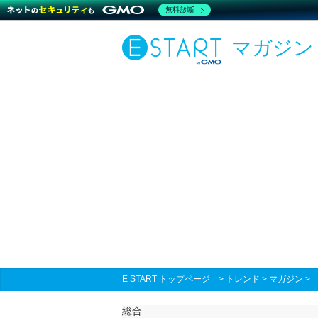
無料診断
マガジン
E START トップページ
>
トレンド
>
マガジン
総合