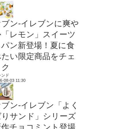
セブン‐イレブンに爽や
か「レモン」スイーツ
＆パン新登場！夏に食
べたい限定商品をチェ
ック
レンド
6-08-03 11:30
セブン‐イレブン「よく
ばりサンド」シリーズ
新作チョコミント登場