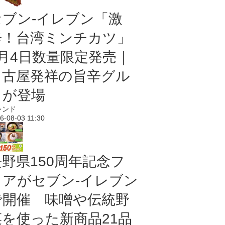
セブン-イレブン「激
辛！台湾ミンチカツ」
8月4日数量限定発売｜
名古屋発祥の旨辛グル
メが登場
レンド
6-08-03 11:30
長野県150周年記念フ
ェアがセブン-イレブン
で開催 味噌や伝統野
菜を使った新商品21品