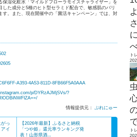
る保湿化粧水「マイルドフローラモイスチャライザー」を
目した成分と5種のヒト型セラミド配合で、敏感肌のバリ
ます。また、現在開催中の「菌活キャンペーン」では、対
0502
ト
202
202605
/B3C6F6FF-A393-4A53-811D-8FB66F5A0AAA
ww.instagram.com/p/DYRzAJMjSVs/?
心
zRlODBiNWFlZA==/
情報提供元：
ぷれにゅー
上がっ
【2026年最新】ふるさと納税
」アイ
「つや姫」還元率ランキング発
ト
表！山形県酒...
202