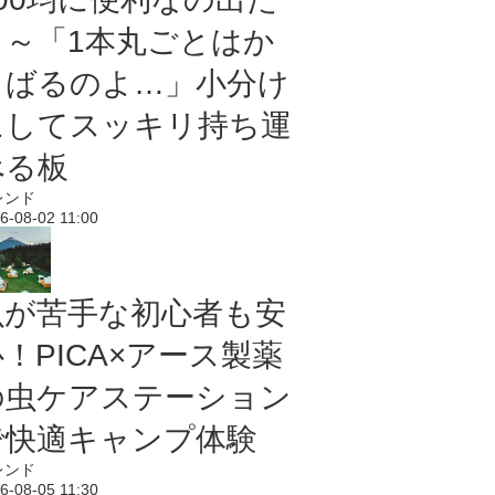
よ～「1本丸ごとはか
さばるのよ…」小分け
にしてスッキリ持ち運
べる板
レンド
6-08-02 11:00
虫が苦手な初心者も安
！PICA×アース製薬
の虫ケアステーション
で快適キャンプ体験
レンド
6-08-05 11:30