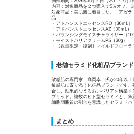
開催期間：2026年5月14日（木）～7月
内容：対象商品を２つ購入で5％オフ、３
対象商品：美肌菌に着目した、「アゼラ
品
・アドバンストエッセンスRO（30ｍL）
・アドバンストエッセンスAZ（30ｍL）
・バランシングモイスチャライザー（100
・モイストバリアクリームPS（30g）
・【数量限定・復刻】マイルドフローラモ
老舗セラミド化粧品ブランド
敏感肌の専門家、髙岡幸二氏が20年以
敏感肌に寄り添う化粧品ブランドです。
合し、効果的なうるおいバリアを構築す
ブリッド。複数のヒト型セラミドと、角
細胞間脂質の割合を意識したセラミドバ
まとめ