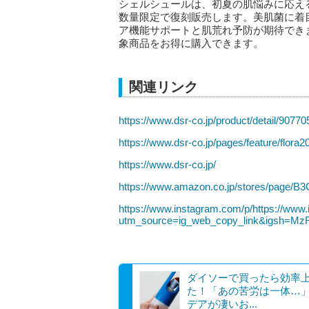
シェルシュールは、初夏の肌悩みに応え
数量限定で復刻販売します。美肌菌に着
ア機能サポートと肌荒れ予防が期待でき
象商品をお得に購入できます。
関連リンク
https://www.dsr-co.jp/product/detail/9077
https://www.dsr-co.jp/pages/feature/flora
https://www.dsr-co.jp/
https://www.amazon.co.jp/stores/page
https://www.instagram.com/p/https://w
utm_source=ig_web_copy_link&igsh=M
ダイソーで買ったら効率
た！「あの苦労は一体…
デアが凄いお...