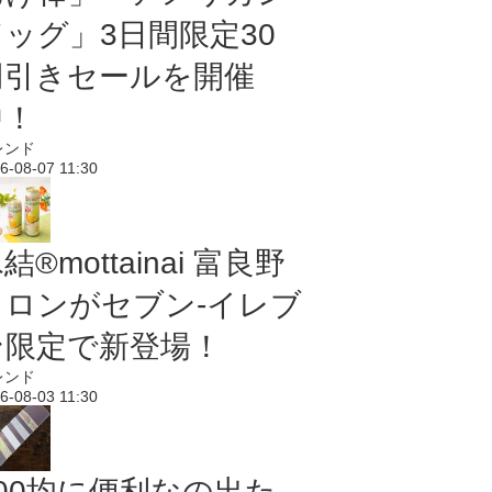
ドッグ」3日間限定30
円引きセールを開催
中！
レンド
6-08-07 11:30
結®mottainai 富良野
メロンがセブン‐イレブ
ン限定で新登場！
レンド
6-08-03 11:30
100均に便利なの出た