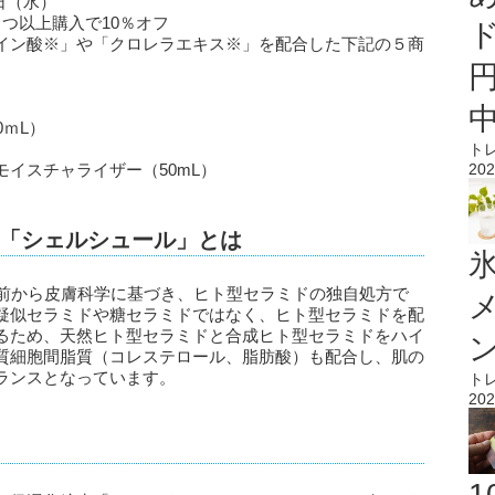
1日（水）
つ以上購入で10％オフ
イン酸※」や「クロレラエキス※」を配合した下記の５商
ｍL）
ト
イスチャライザー（50mL）
202
「シェルシュール」とは
氷
上前から皮膚科学に基づき、ヒト型セラミドの独自処方で
疑似セラミドや糖セラミドではなく、ヒト型セラミドを配
るため、天然ヒト型セラミドと合成ヒト型セラミドをハイ
質細胞間脂質（コレステロール、脂肪酸）も配合し、肌の
ランスとなっています。
ト
202