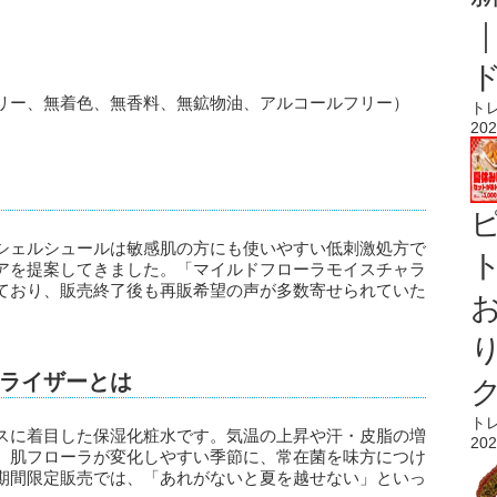
リー、無着色、無香料、無鉱物油、アルコールフリー）
ト
202
シェルシュールは敏感肌の方にも使いやすい低刺激処方で
ト
アを提案してきました。「マイルドフローラモイスチャラ
ており、販売終了後も再販希望の声が多数寄せられていた
。
ライザーとは
ト
スに着目した保湿化粧水です。気温の上昇や汗・皮脂の増
202
、肌フローラが変化しやすい季節に、常在菌を味方につけ
期間限定販売では、「あれがないと夏を越せない」といっ