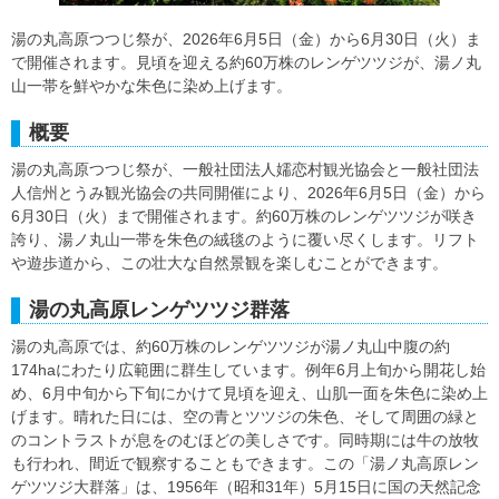
湯の丸高原つつじ祭が、2026年6月5日（金）から6月30日（火）ま
で開催されます。見頃を迎える約60万株のレンゲツツジが、湯ノ丸
山一帯を鮮やかな朱色に染め上げます。
概要
湯の丸高原つつじ祭が、一般社団法人嬬恋村観光協会と一般社団法
人信州とうみ観光協会の共同開催により、2026年6月5日（金）から
6月30日（火）まで開催されます。約60万株のレンゲツツジが咲き
誇り、湯ノ丸山一帯を朱色の絨毯のように覆い尽くします。リフト
や遊歩道から、この壮大な自然景観を楽しむことができます。
湯の丸高原レンゲツツジ群落
湯の丸高原では、約60万株のレンゲツツジが湯ノ丸山中腹の約
174haにわたり広範囲に群生しています。例年6月上旬から開花し始
め、6月中旬から下旬にかけて見頃を迎え、山肌一面を朱色に染め上
げます。晴れた日には、空の青とツツジの朱色、そして周囲の緑と
のコントラストが息をのむほどの美しさです。同時期には牛の放牧
も行われ、間近で観察することもできます。この「湯ノ丸高原レン
ゲツツジ大群落」は、1956年（昭和31年）5月15日に国の天然記念