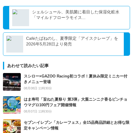
シェルシュール、美肌菌に着目した保湿化粧水
「マイルドフローラモイス...
Caféたばねのし、夏季限定「アイスクレープ」を
2026年5月28日より発売
あわせて読みたい記事
スシロー×GAZOO Racing初コラボ！夏休み限定ミニカー付
きメニュー登場
08月08日 11時30分
はま寿司「旨ねた夏祭り 第3弾」大葉ニンニク香るビンチョ
ウマグロ100円フェア開催情報
08月07日 11時30分
セブン‐イレブン「カレーフェス」全15品商品詳細とお得な限
定キャンペーン情報