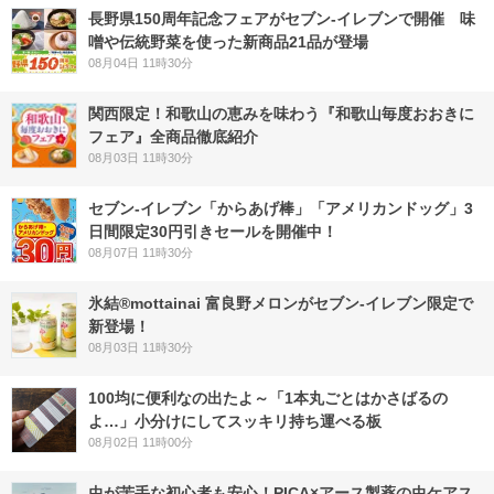
長野県150周年記念フェアがセブン-イレブンで開催 味
噌や伝統野菜を使った新商品21品が登場
08月04日 11時30分
関西限定！和歌山の恵みを味わう『和歌山毎度おおきに
フェア』全商品徹底紹介
08月03日 11時30分
セブン‐イレブン「からあげ棒」「アメリカンドッグ」3
日間限定30円引きセールを開催中！
08月07日 11時30分
氷結®mottainai 富良野メロンがセブン‐イレブン限定で
新登場！
08月03日 11時30分
100均に便利なの出たよ～「1本丸ごとはかさばるの
よ…」小分けにしてスッキリ持ち運べる板
08月02日 11時00分
虫が苦手な初心者も安心！PICA×アース製薬の虫ケアス