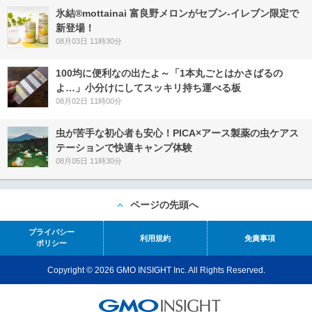
氷結®mottainai 富良野メロンがセブン‐イレブン限定で
新登場！
08月03日 11時30分
100均に便利なの出たよ～「1本丸ごとはかさばるの
よ…」小分けにしてスッキリ持ち運べる板
08月02日 11時00分
虫が苦手な初心者も安心！PICA×アース製薬の虫ケアス
テーションで快適キャンプ体験
08月05日 11時30分
ページの先頭へ
プライバシー
利用規約
免責事項
ポリシー
Copyright © 2026 GMO INSIGHT Inc. All Rights Reserved.