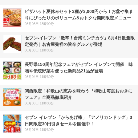
ピザハット夏休みセット3種が3,000円から！お盆や集ま
りにぴったりのボリューム&おトクな期間限定メニュー
08月03日 13時00分
セブン-イレブン「激辛！台湾ミンチカツ」8月4日数量限
定発売｜名古屋発祥の旨辛グルメが登場
08月03日 11時30分
長野県150周年記念フェアがセブン-イレブンで開催 味
噌や伝統野菜を使った新商品21品が登場
08月04日 11時30分
関西限定！和歌山の恵みを味わう『和歌山毎度おおきに
フェア』全商品徹底紹介
08月03日 11時30分
セブン‐イレブン「からあげ棒」「アメリカンドッグ」3
日間限定30円引きセールを開催中！
08月07日 11時30分