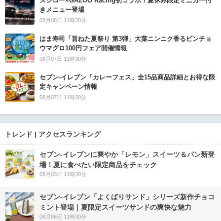
スシロー×GAZOO Racing初コラボ！夏休み限定ミニカー付
きメニュー登場
08月08日 11時30分
はま寿司「旨ねた夏祭り 第3弾」大葉ニンニク香るビンチョ
ウマグロ100円フェア開催情報
08月07日 11時30分
セブン‐イレブン「カレーフェス」全15品商品詳細とお得な限
定キャンペーン情報
08月07日 11時30分
トレンド | アクセスランキング
セブン‐イレブンに爽やか「レモン」スイーツ＆パン新登
場！夏に食べたい限定商品をチェック
08月03日 11時30分
セブン‐イレブン「よくばりサンド」シリーズ新作チョコ
ミント登場｜夏限定スイーツサンドの爽快な魅力
08月06日 11時30分