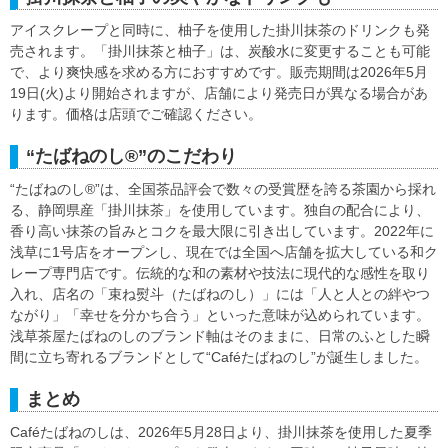
アイスクレープと同時に、柚子を使用した掛川抹茶のドリンクも発
売されます。「掛川抹茶と柚子」は、炭酸水に変更することも可能
で、より爽快感を求める方におすすめです。販売期間は2026年5月
19日(火)より開始されますが、店舗により発売日が異なる場合があ
ります。価格は店頭でご確認ください。
“たばねのし®”のこだわり
“たばねのし®”は、全国茶品評会で数々の受賞歴を誇る茶園から採れ
る、静岡県産「掛川抹茶」を使用しています。独自の配合により、
香り高い抹茶の旨みとコクを最大限に引き出しています。2022年に
浅草に1号店をオープンし、現在では全国へ店舗を拡大している和ク
レープ専門店です。伝統的な和の素材や技法に現代的な感性を取り
入れ、店名の「束ね熨斗（たばねのし）」には「人と人との絆やつ
ながり」「幸せを分かち合う」といった意味が込められています。
浅草茶屋たばねのしのブランド軸はそのままに、日常のふとした瞬
間に立ち寄れるブランドとして“Caféたばねのし”が誕生しました。
まとめ
Caféたばねのしは、2026年5月28日より、掛川抹茶を使用した夏季