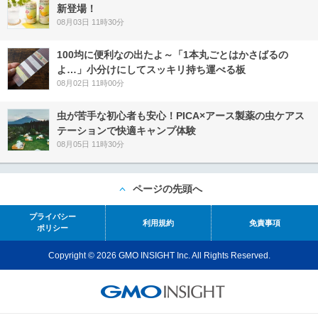
新登場！
08月03日 11時30分
100均に便利なの出たよ～「1本丸ごとはかさばるの
よ…」小分けにしてスッキリ持ち運べる板
08月02日 11時00分
虫が苦手な初心者も安心！PICA×アース製薬の虫ケアス
テーションで快適キャンプ体験
08月05日 11時30分
ページの先頭へ
プライバシー
利用規約
免責事項
ポリシー
Copyright © 2026 GMO INSIGHT Inc. All Rights Reserved.