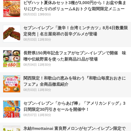
ピザハット夏休みセット3種が3,000円から！お盆や集ま
りにぴったりのボリューム&おトクな期間限定メニュー
08月03日 13時00分
セブン-イレブン「激辛！台湾ミンチカツ」8月4日数量限
定発売｜名古屋発祥の旨辛グルメが登場
08月03日 11時30分
長野県150周年記念フェアがセブン-イレブンで開催 味
噌や伝統野菜を使った新商品21品が登場
08月04日 11時30分
関西限定！和歌山の恵みを味わう『和歌山毎度おおきに
フェア』全商品徹底紹介
08月03日 11時30分
セブン‐イレブン「からあげ棒」「アメリカンドッグ」3
日間限定30円引きセールを開催中！
08月07日 11時30分
氷結®mottainai 富良野メロンがセブン‐イレブン限定で