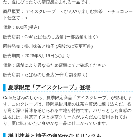
た、夏にぴったりの清涼感あふれる一品です。
商品概要： アイスクレープ ＜ひんやり楽しむ抹茶 ～チョコレー
ト仕立て～＞
価格：800円(税込)
販売店舗：Caféたばねのし店舗 (一部店舗を除く)
同時発売：掛川抹茶と柚子 (炭酸水に変更可能)
販売期間：2026年5月19日(火)より
価格：店舗により異なるため店頭にてご確認ください
販売店舗：たばねのし全店(一部店舗を除く)
夏季限定「アイスクレープ」登場
Caféたばねのしから、夏季限定商品「アイスクレープ」が登場しま
す。このクレープは、静岡県掛川産の抹茶を贅沢に練り込んだ、香
り高く深い旨味を感じられる生地が特徴です。パリッとした食感の
生地には、抹茶アイスと抹茶クリームがふんだんに使用されてお
り、夏に味わいたい爽やかな一品に仕上がっています。
掛川抹茶と柚子の爽やかなドリンクも