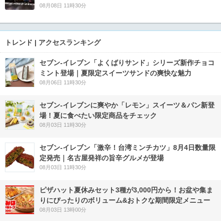
08月08日 11時30分
トレンド | アクセスランキング
セブン‐イレブン「よくばりサンド」シリーズ新作チョコ
ミント登場｜夏限定スイーツサンドの爽快な魅力
08月06日 11時30分
セブン‐イレブンに爽やか「レモン」スイーツ＆パン新登
場！夏に食べたい限定商品をチェック
08月03日 11時30分
セブン-イレブン「激辛！台湾ミンチカツ」8月4日数量限
定発売｜名古屋発祥の旨辛グルメが登場
08月03日 11時30分
ピザハット夏休みセット3種が3,000円から！お盆や集ま
りにぴったりのボリューム&おトクな期間限定メニュー
08月03日 13時00分