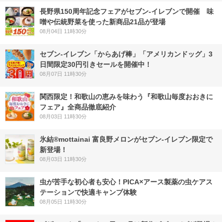
長野県150周年記念フェアがセブン-イレブンで開催 味
噌や伝統野菜を使った新商品21品が登場
08月04日 11時30分
セブン‐イレブン「からあげ棒」「アメリカンドッグ」3
日間限定30円引きセールを開催中！
08月07日 11時30分
関西限定！和歌山の恵みを味わう『和歌山毎度おおきに
フェア』全商品徹底紹介
08月03日 11時30分
氷結®mottainai 富良野メロンがセブン‐イレブン限定で
新登場！
08月03日 11時30分
虫が苦手な初心者も安心！PICA×アース製薬の虫ケアス
テーションで快適キャンプ体験
08月05日 11時30分