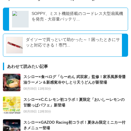
SOPPY、ミスト機能搭載のコードレス大型扇風機
を発売 - 大容量バッテリ...
ダイソーで買っといて助かった～！困ったときにサ
ッと対応できる！専門...
あわせて読みたい記事
スシロー×食べログ「らーめん 武双家」監修！家系風豚骨醤
油ラーメン＆新感覚冷やしとり天うどんが新登場
08月09日 11時30分
スシロー×C.C.レモン初コラボ！夏限定「おいしーレモンの
甘酸っぱパフェ」新登場
08月09日 11時30分
スシロー×GAZOO Racing初コラボ！夏休み限定ミニカー付
きメニュー登場