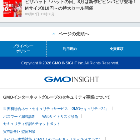
ピザハット「ハットの日」8月は新作ビビンバピザ登場！
Mサイズ810円～の特大セール開催
08月07日 11時30分
ページの先頭へ
プライバシー
利用規約
免責事項
ポリシー
Copyright © 2026 GMO INSIGHT Inc. All Rights Reserved.
GMOインターネットグループのセキュリティ事業について
世界初総合ネットセキュリティサービス「GMOセキュリティ24」
パスワード漏洩診断
Webサイトリスク診断
セキュリティ相談AIチャットボット
実在証明・盗聴対策
サイバー攻撃対策（GMOサイバーセキュリティ byイエラエ）