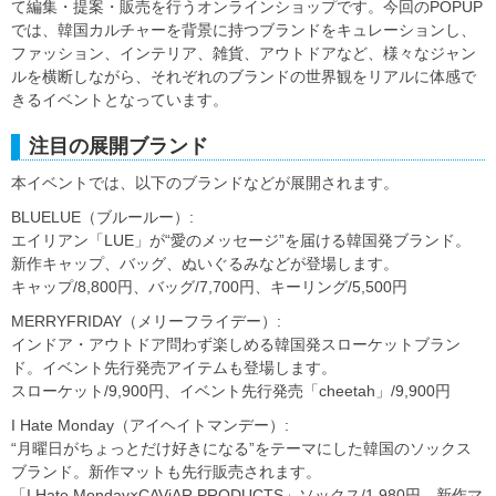
て編集・提案・販売を行うオンラインショップです。今回のPOPUP
では、韓国カルチャーを背景に持つブランドをキュレーションし、
ファッション、インテリア、雑貨、アウトドアなど、様々なジャン
ルを横断しながら、それぞれのブランドの世界観をリアルに体感で
きるイベントとなっています。
注目の展開ブランド
本イベントでは、以下のブランドなどが展開されます。
BLUELUE（ブルールー）:
エイリアン「LUE」が“愛のメッセージ”を届ける韓国発ブランド。
新作キャップ、バッグ、ぬいぐるみなどが登場します。
キャップ/8,800円、バッグ/7,700円、キーリング/5,500円
MERRYFRIDAY（メリーフライデー）:
インドア・アウトドア問わず楽しめる韓国発スローケットブラン
ド。イベント先行発売アイテムも登場します。
スローケット/9,900円、イベント先行発売「cheetah」/9,900円
I Hate Monday（アイヘイトマンデー）:
“月曜日がちょっとだけ好きになる”をテーマにした韓国のソックス
ブランド。新作マットも先行販売されます。
「I Hate Monday×CAViAR PRODUCTS」ソックス/1,980円、新作マ