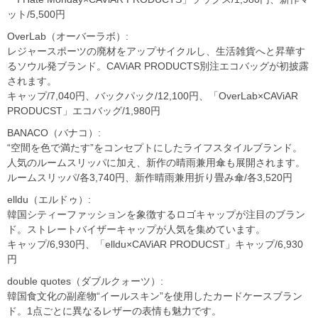
ット/5,500円
OverLab（オーバーラボ）:
レジャースポーツの廃材をアップサイクルし、生活雑貨へと昇華す
るソウル発ブランド。CAViAR PRODUCTS別注エコバッグが初披露
されます。
キャップ/7,040円、バックパック/12,100円、「OverLab×CAViAR
PRODUCST」エコバッグ/1,980円
BANACO（バナコ）:
“空間を色で満たす”をコンセプトにしたライフスタイルブランド。
人気のルームスリッパに加え、新作の晴雨兼用傘も展開されます。
ルームスリッパ/各3,740円、新作晴雨兼用折り畳み傘/各3,520円
elldu（エルドゥ）:
韓国シティーファッションを象徴するロゴキャップが注目のブラン
ド。ストレートバイザーキャップが人気を集めています。
キャップ/6,930円、「elldu×CAViAR PRODUCST」キャップ/6,930
円
double quotes（ダブルクォーツ）:
韓国食文化の副産物“イールスキン”を使用したカードケースブラン
ド。1点ごとに異なるレザーの表情も魅力です。