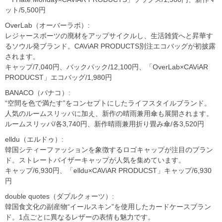
ット/5,500円
OverLab（オーバーラボ）:
レジャースポーツの廃材をアップサイクルし、生活雑貨へと昇華す
るソウル発ブランド。CAViAR PRODUCTS別注エコバッグが初披露
されます。
キャップ/7,040円、バックパック/12,100円、「OverLab×CAViAR
PRODUCST」エコバッグ/1,980円
BANACO（バナコ）:
“空間を色で満たす”をコンセプトにしたライフスタイルブランド。
人気のルームスリッパに加え、新作の晴雨兼用傘も展開されます。
ルームスリッパ/各3,740円、新作晴雨兼用折り畳み傘/各3,520円
elldu（エルドゥ）:
韓国シティーファッションを象徴するロゴキャップが注目のブラン
ド。ストレートバイザーキャップが人気を集めています。
キャップ/6,930円、「elldu×CAViAR PRODUCST」キャップ/6,930
円
double quotes（ダブルクォーツ）:
韓国食文化の副産物“イールスキン”を使用したカードケースブラン
ド。1点ごとに異なるレザーの表情も魅力です。