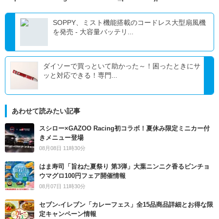
SOPPY、ミスト機能搭載のコードレス大型扇風機
を発売 - 大容量バッテリ...
ダイソーで買っといて助かった～！困ったときにサ
ッと対応できる！専門...
あわせて読みたい記事
スシロー×GAZOO Racing初コラボ！夏休み限定ミニカー付
きメニュー登場
08月08日 11時30分
はま寿司「旨ねた夏祭り 第3弾」大葉ニンニク香るビンチョ
ウマグロ100円フェア開催情報
08月07日 11時30分
セブン‐イレブン「カレーフェス」全15品商品詳細とお得な限
定キャンペーン情報