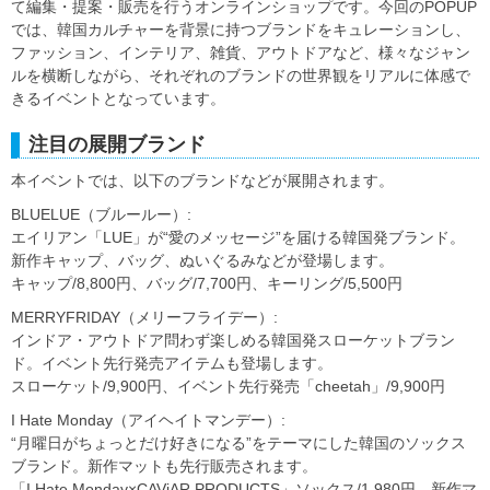
て編集・提案・販売を行うオンラインショップです。今回のPOPUP
では、韓国カルチャーを背景に持つブランドをキュレーションし、
ファッション、インテリア、雑貨、アウトドアなど、様々なジャン
ルを横断しながら、それぞれのブランドの世界観をリアルに体感で
きるイベントとなっています。
注目の展開ブランド
本イベントでは、以下のブランドなどが展開されます。
BLUELUE（ブルールー）:
エイリアン「LUE」が“愛のメッセージ”を届ける韓国発ブランド。
新作キャップ、バッグ、ぬいぐるみなどが登場します。
キャップ/8,800円、バッグ/7,700円、キーリング/5,500円
MERRYFRIDAY（メリーフライデー）:
インドア・アウトドア問わず楽しめる韓国発スローケットブラン
ド。イベント先行発売アイテムも登場します。
スローケット/9,900円、イベント先行発売「cheetah」/9,900円
I Hate Monday（アイヘイトマンデー）:
“月曜日がちょっとだけ好きになる”をテーマにした韓国のソックス
ブランド。新作マットも先行販売されます。
「I Hate Monday×CAViAR PRODUCTS」ソックス/1,980円、新作マ