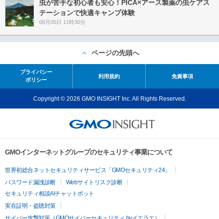
虫が苦手な初心者も安心！PICA×アース製薬の虫ケアス
テーションで快適キャンプ体験
08月05日 11時30分
ページの先頭へ
プライバシー
利用規約
免責事項
ポリシー
Copyright © 2026 GMO INSIGHT Inc. All Rights Reserved.
GMOインターネットグループのセキュリティ事業について
世界初総合ネットセキュリティサービス「GMOセキュリティ24」
パスワード漏洩診断
Webサイトリスク診断
セキュリティ相談AIチャットボット
実在証明・盗聴対策
サイバー攻撃対策（GMOサイバーセキュリティ byイエラエ）