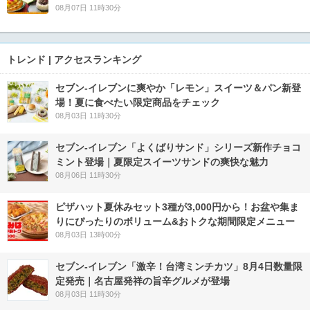
08月07日 11時30分
トレンド | アクセスランキング
セブン‐イレブンに爽やか「レモン」スイーツ＆パン新登
場！夏に食べたい限定商品をチェック
08月03日 11時30分
セブン‐イレブン「よくばりサンド」シリーズ新作チョコ
ミント登場｜夏限定スイーツサンドの爽快な魅力
08月06日 11時30分
ピザハット夏休みセット3種が3,000円から！お盆や集ま
りにぴったりのボリューム&おトクな期間限定メニュー
08月03日 13時00分
セブン-イレブン「激辛！台湾ミンチカツ」8月4日数量限
定発売｜名古屋発祥の旨辛グルメが登場
08月03日 11時30分