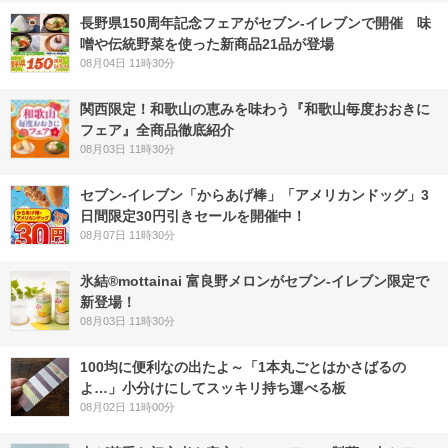
長野県150周年記念フェアがセブン-イレブンで開催 味
噌や伝統野菜を使った新商品21品が登場
08月04日 11時30分
関西限定！和歌山の恵みを味わう『和歌山毎度おおきに
フェア』全商品徹底紹介
08月03日 11時30分
セブン‐イレブン「からあげ棒」「アメリカンドッグ」3
日間限定30円引きセールを開催中！
08月07日 11時30分
氷結®mottainai 富良野メロンがセブン‐イレブン限定で
新登場！
08月03日 11時30分
100均に便利なの出たよ～「1本丸ごとはかさばるの
よ…」小分けにしてスッキリ持ち運べる板
08月02日 11時00分