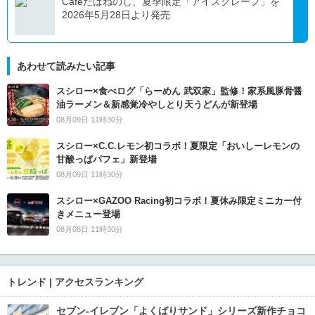
Caféたばねのし、夏季限定「アイスクレープ」を
2026年5月28日より発売
あわせて読みたい記事
スシロー×食べログ「らーめん 武双家」監修！家系風豚骨醤
油ラーメン＆新感覚冷やしとり天うどんが新登場
08月09日 11時30分
スシロー×C.C.レモン初コラボ！夏限定「おいしーレモンの
甘酸っぱパフェ」新登場
08月09日 11時30分
スシロー×GAZOO Racing初コラボ！夏休み限定ミニカー付
きメニュー登場
08月08日 11時30分
トレンド | アクセスランキング
セブン‐イレブン「よくばりサンド」シリーズ新作チョコ