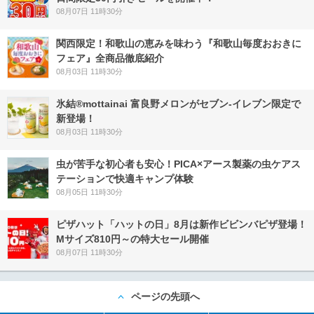
08月07日 11時30分
関西限定！和歌山の恵みを味わう『和歌山毎度おおきに
フェア』全商品徹底紹介
08月03日 11時30分
氷結®mottainai 富良野メロンがセブン‐イレブン限定で
新登場！
08月03日 11時30分
虫が苦手な初心者も安心！PICA×アース製薬の虫ケアス
テーションで快適キャンプ体験
08月05日 11時30分
ピザハット「ハットの日」8月は新作ビビンバピザ登場！
Mサイズ810円～の特大セール開催
08月07日 11時30分
ページの先頭へ