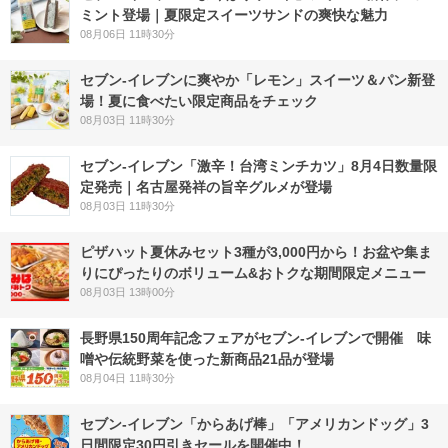
ミント登場｜夏限定スイーツサンドの爽快な魅力
08月06日 11時30分
セブン‐イレブンに爽やか「レモン」スイーツ＆パン新登
場！夏に食べたい限定商品をチェック
08月03日 11時30分
セブン-イレブン「激辛！台湾ミンチカツ」8月4日数量限
定発売｜名古屋発祥の旨辛グルメが登場
08月03日 11時30分
ピザハット夏休みセット3種が3,000円から！お盆や集ま
りにぴったりのボリューム&おトクな期間限定メニュー
08月03日 13時00分
長野県150周年記念フェアがセブン-イレブンで開催 味
噌や伝統野菜を使った新商品21品が登場
08月04日 11時30分
セブン‐イレブン「からあげ棒」「アメリカンドッグ」3
日間限定30円引きセールを開催中！