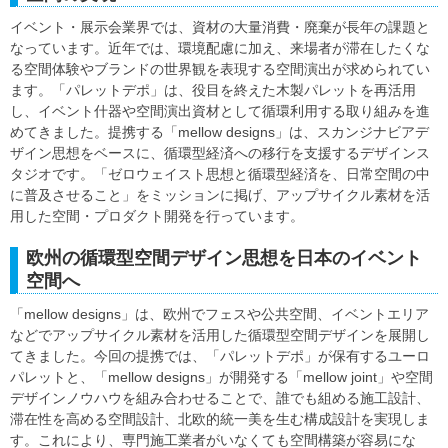
イベント・展示会業界では、資材の大量消費・廃棄が長年の課題と
なっています。近年では、環境配慮に加え、来場者が滞在したくな
る空間体験やブランドの世界観を表現する空間演出が求められてい
ます。「パレットデポ」は、役目を終えた木製パレットを再活用
し、イベント什器や空間演出資材として循環利用する取り組みを進
めてきました。提携する「mellow designs」は、スカンジナビアデ
ザイン思想をベースに、循環型経済への移行を支援するデザインス
タジオです。「ゼロウェイスト思想と循環型経済を、日常空間の中
に普及させること」をミッションに掲げ、アップサイクル素材を活
用した空間・プロダクト開発を行っています。
欧州の循環型空間デザイン思想を日本のイベント
空間へ
「mellow designs」は、欧州でフェスや公共空間、イベントエリア
などでアップサイクル素材を活用した循環型空間デザインを展開し
てきました。今回の提携では、「パレットデポ」が保有するユーロ
パレットと、「mellow designs」が開発する「mellow joint」や空間
デザインノウハウを組み合わせることで、誰でも組める施工設計、
滞在性を高める空間設計、北欧的統一美を生む構成設計を実現しま
す。これにより、専門施工業者がいなくても空間構築が容易にな