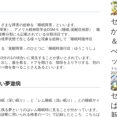
まざまな障害の総称を「睡眠障害」といいます。
睡眠障害）、アメリカ精神医学会DSM-5（睡眠‐覚醒症候群）、睡
的診断分類にも記載されている分類項目です。
の境界状態で生じる様々な現象を総称して「睡眠時随伴症
こる「覚醒障害」のひとつに「睡眠時遊行症：ゆうこうしょ
3分の1の頃合いに発生することが多いとされています。
き出し、服を着る、ドアを開ける、階段を上り下りする、別の
食べ物を食べることさえあるといいます。
ト
202
い夢遊病
睡眠（深い眠り）」と「レム睡眠（浅い眠り）」との睡眠サイ
に残る夢というのはレム睡眠時に見ることが分かっています。
の診断に用いられる検査の一つ）で記録したところ、こちらは