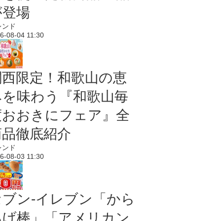
が登場
レンド
6-08-04 11:30
関西限定！和歌山の恵
みを味わう『和歌山毎
度おおきにフェア』全
商品徹底紹介
レンド
6-08-03 11:30
セブン‐イレブン「から
あげ棒」「アメリカン