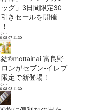
ドッグ」3日間限定30
円引きセールを開催
中！
レンド
6-08-07 11:30
結®mottainai 富良野
メロンがセブン‐イレブ
ン限定で新登場！
レンド
6-08-03 11:30
100均に便利なの出た