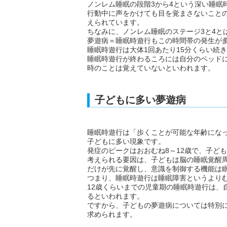
ノンレム睡眠の段階3から4という深い睡眠
行動中に声をかけても目を覚まさないこと
えられています。
ちなみに、ノンレム睡眠のステージ3と4と
夢遊病＝睡眠時遊行もこの時間帯の発生が
睡眠時遊行は大体1回あたり15分くらい続
睡眠時遊行が終わるころには自分のベッド
時のことは覚えていないといわれます。
子どもに多い夢遊病
睡眠時遊行は「歩くことが可能な年齢にな
子どもに多い現象です。
発症のピークはおおむね8～12歳で、子ど
考えられる要因は、子どもは脳の睡眠覚醒
だけが先に覚醒し、意識を制御する機能は
つまり、睡眠時遊行は睡眠障害というより
12歳くらいまでの児童期の睡眠時遊行は、
るといわれます。
ですから、子どもの夢遊病については特別
求められます。