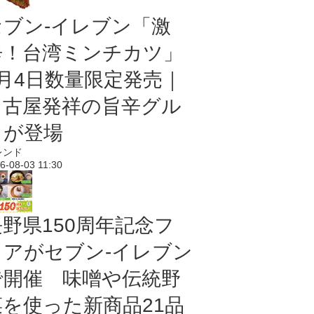
セブン-イレブン「激
辛！台湾ミンチカツ」
8月4日数量限定発売｜
名古屋発祥の旨辛グル
メが登場
レンド
6-08-03 11:30
長野県150周年記念フ
ェアがセブン-イレブン
で開催 味噌や伝統野
菜を使った新商品21品