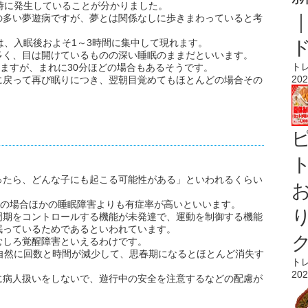
時に発生していることが分かりました。
の多い夢遊病ですが、夢とは関係なしに歩きまわっていると考
は、入眠後およそ1～3時間に集中して現れます。
多く、目は開けているものの深い睡眠のままだといいます。
ト
きますが、まれに30分ほどの場合もあるそうです。
202
に戻って再び眠りにつき、翌朝目覚めてもほとんどの場合その
ト
ったら、どんな子にも起こる可能性がある」といわれるくらい
もの場合ほかの睡眠障害よりも有症率が高いといいます。
周期をコントロールする機能が未発達で、運動を制御する機能
眠っているためであるといわれています。
むしろ覚醒障害といえるわけです。
自然に回数と時間が減少して、思春期になるとほとんど消失す
ト
202
に病人扱いをしないで、遊行中の安全を注意するなどの配慮が