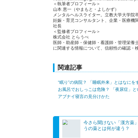
＜執筆者プロフィール＞
山本 恵一（やまもと・よしかず）
メンタルヘルスライター。立教大学大学院
妊娠・育児コンサルタント、企業・医療機
社長
＜監修者プロフィール＞
株式会社 とらうべ
医師・助産師・保健師・看護師・管理栄養
に関連する情報について、信頼性の確認・
関連記事
“眠り”の病院？ 「睡眠外来」とはなにを
お風呂でおしっこは危険？ 「夜尿症」と
アブナイ寝言の見分けかた
今さら聞けない「漢方薬」
うの薬とは何が違う？