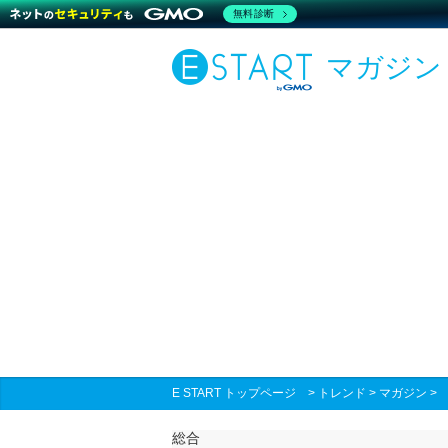
無料診断
マガジン
E START トップページ
>
トレンド
>
マガジン
総合