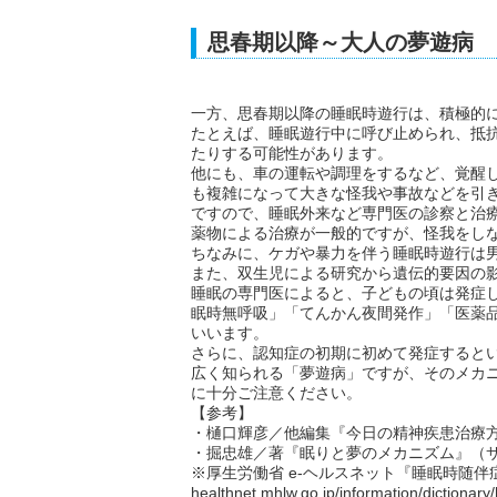
思春期以降～大人の夢遊病
一方、思春期以降の睡眠時遊行は、積極的
たとえば、睡眠遊行中に呼び止められ、抵
たりする可能性があります。
他にも、車の運転や調理をするなど、覚醒
も複雑になって大きな怪我や事故などを引
ですので、睡眠外来など専門医の診察と治
薬物による治療が一般的ですが、怪我をし
ちなみに、ケガや暴力を伴う睡眠時遊行は
また、双生児による研究から遺伝的要因の
睡眠の専門医によると、子どもの頃は発症
眠時無呼吸」「てんかん夜間発作」「医薬
いいます。
さらに、認知症の初期に初めて発症すると
広く知られる「夢遊病」ですが、そのメカ
に十分ご注意ください。
【参考】
・樋口輝彦／他編集『今日の精神疾患治療方
・掘忠雄／著『眠りと夢のメカニズム』（サ
※厚生労働省 e-ヘルスネット『睡眠時随伴症』(ht
healthnet.mhlw.go.jp/information/dictionary