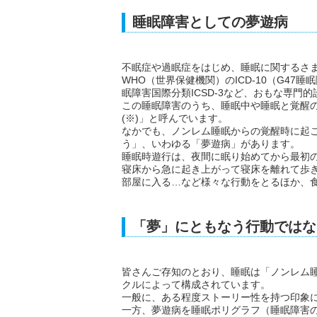
睡眠障害としての夢遊病
不眠症や過眠症をはじめ、睡眠に関するさ
WHO（世界保健機関）のICD-10（G47
眠障害国際分類ICSD-3など、おもな専門
この睡眠障害のうち、睡眠中や睡眠と覚醒
(※)」と呼んでいます。
なかでも、ノンレム睡眠からの覚醒時に起
う」、いわゆる「夢遊病」があります。
睡眠時遊行は、夜間に眠り始めてから最初の
寝床から急に起き上がって寝床を離れて歩
部屋に入る…など様々な行動をとるほか、
「夢」にともなう行動ではな
皆さんご存知のとおり、睡眠は「ノンレム
クルによって構成されています。
一般に、ある程度ストーリー性を持つ印象
一方、夢遊病を睡眠ポリグラフ（睡眠障害