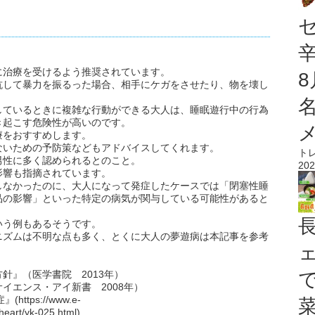
に治療を受けるよう推奨されています。
抗して暴力を振るった場合、相手にケガをさせたり、物を壊し
しているときに複雑な行動ができる大人は、睡眠遊行中の行為
き起こす危険性が高いのです。
療をおすすめします。
ないための予防策などもアドバイスしてくれます。
ト
男性に多く認められるとのこと。
202
影響も指摘されています。
しなかったのに、大人になって発症したケースでは「閉塞性睡
品の影響」といった特定の病気が関与している可能性があると
いう例もあるそうです。
ニズムは不明な点も多く、とくに大人の夢遊病は本記事を参考
針』（医学書院 2013年）
イエンス・アイ新書 2008年）
tps://www.e-
/heart/yk-025.html)