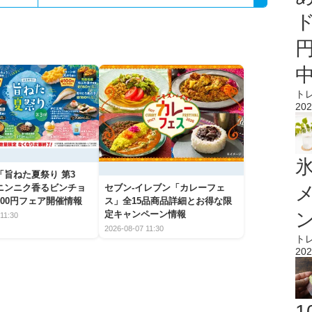
ト
202
氷
「旨ねた夏祭り 第3
ニンニク香るビンチョ
セブン‐イレブン「カレーフェ
00円フェア開催情報
ス」全15品商品詳細とお得な限
定キャンペーン情報
11:30
2026-08-07 11:30
ト
202