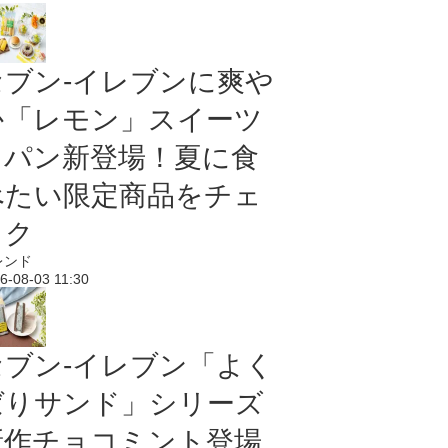
セブン‐イレブンに爽や
か「レモン」スイーツ
＆パン新登場！夏に食
べたい限定商品をチェ
ック
レンド
6-08-03 11:30
セブン‐イレブン「よく
ばりサンド」シリーズ
新作チョコミント登場