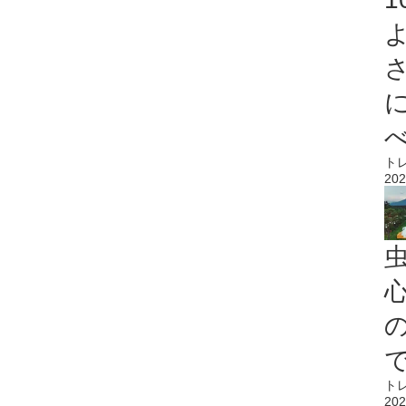
ト
202
心
ト
202