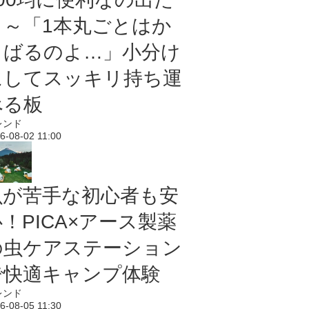
よ～「1本丸ごとはか
さばるのよ…」小分け
にしてスッキリ持ち運
べる板
レンド
6-08-02 11:00
虫が苦手な初心者も安
！PICA×アース製薬
の虫ケアステーション
で快適キャンプ体験
レンド
6-08-05 11:30