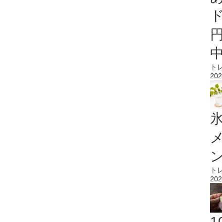
ト
202
氷
ト
202