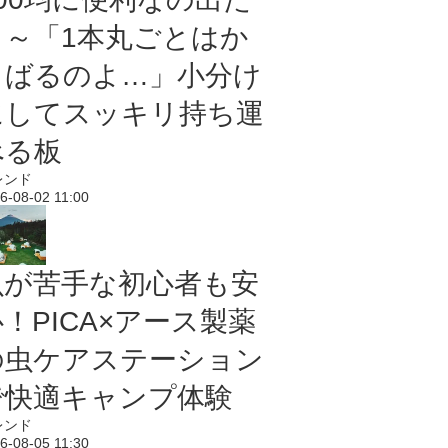
よ～「1本丸ごとはか
さばるのよ…」小分け
にしてスッキリ持ち運
べる板
レンド
6-08-02 11:00
虫が苦手な初心者も安
！PICA×アース製薬
の虫ケアステーション
で快適キャンプ体験
レンド
6-08-05 11:30