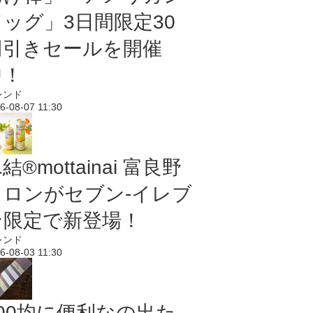
ドッグ」3日間限定30
円引きセールを開催
中！
レンド
6-08-07 11:30
結®mottainai 富良野
メロンがセブン‐イレブ
ン限定で新登場！
レンド
6-08-03 11:30
100均に便利なの出た