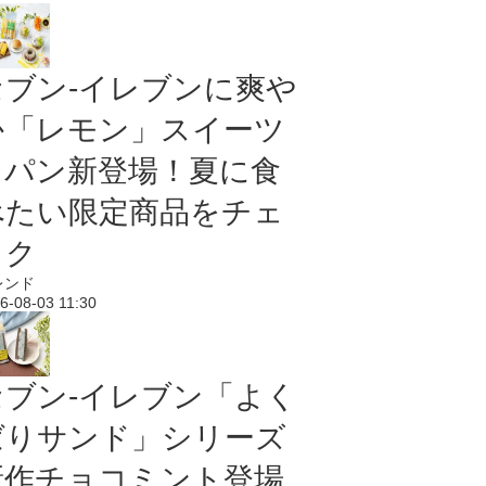
セブン‐イレブンに爽や
か「レモン」スイーツ
＆パン新登場！夏に食
べたい限定商品をチェ
ック
レンド
6-08-03 11:30
セブン‐イレブン「よく
ばりサンド」シリーズ
新作チョコミント登場