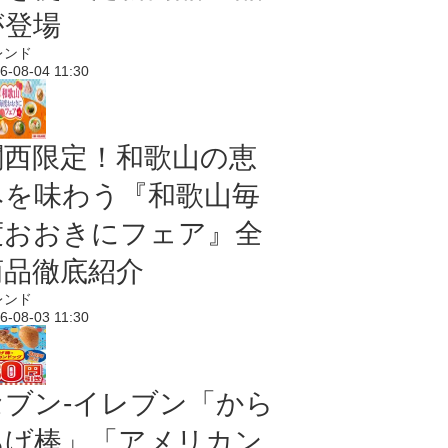
が登場
レンド
6-08-04 11:30
関西限定！和歌山の恵
みを味わう『和歌山毎
度おおきにフェア』全
商品徹底紹介
レンド
6-08-03 11:30
セブン‐イレブン「から
あげ棒」「アメリカン