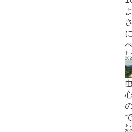
ト
202
心
ト
202