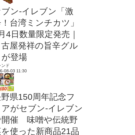
セブン-イレブン「激
辛！台湾ミンチカツ」
8月4日数量限定発売｜
名古屋発祥の旨辛グル
メが登場
レンド
6-08-03 11:30
長野県150周年記念フ
ェアがセブン-イレブン
で開催 味噌や伝統野
菜を使った新商品21品