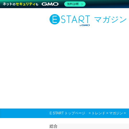
無料診断
マガジン
E START トップページ
>
トレンド
>
マガジン
総合