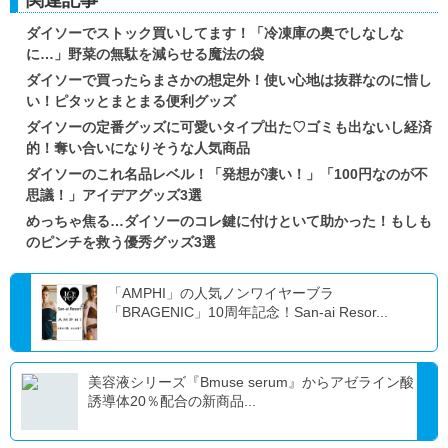
ダイソーでストック買いしてます！「冷凍庫の奥でしなしな
に…」野菜の無駄を減らせる魔法の袋
ダイソーで買ったらまさかの想定外！使い心地は抜群なのに惜し
い！ピタッとまとまる便利グッズ
ダイソーの定番グッズに可愛いタイプ出た♡ゴミも出ないし経済
的！奪い合いになりそうな人気商品
ダイソーのこれ名品レベル！「発想が凄い！」「100円なのが不
思議！」アイデアグッズ3選
めっちゃ焦る…ダイソーのコレ鍵に付けといて助かった！もしも
のピンチを救う優秀グッズ3選
「AMPHI」の人気ノンワイヤーブラ
「BRAGENIC」10周年記念！San-ai Resor...
美容液シリーズ『Bmuse serum』からアゼライン酸
誘導体20％配合の新商品...