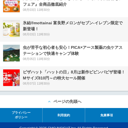
フェア』全商品徹底紹介
08月03日 11時30分
氷結®mottainai 富良野メロンがセブン‐イレブン限定で
新登場！
08月03日 11時30分
虫が苦手な初心者も安心！PICA×アース製薬の虫ケアス
テーションで快適キャンプ体験
08月05日 11時30分
ピザハット「ハットの日」8月は新作ビビンバピザ登場！
Mサイズ810円～の特大セール開催
08月07日 11時30分
ページの先頭へ
プライバシー
利用規約
免責事項
ポリシー