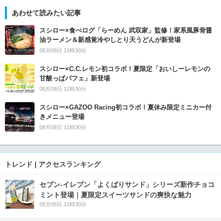
あわせて読みたい記事
スシロー×食べログ「らーめん 武双家」監修！家系風豚骨醤
油ラーメン＆新感覚冷やしとり天うどんが新登場
08月09日 11時30分
スシロー×C.C.レモン初コラボ！夏限定「おいしーレモンの
甘酸っぱパフェ」新登場
08月09日 11時30分
スシロー×GAZOO Racing初コラボ！夏休み限定ミニカー付
きメニュー登場
08月08日 11時30分
トレンド | アクセスランキング
セブン‐イレブン「よくばりサンド」シリーズ新作チョコ
ミント登場｜夏限定スイーツサンドの爽快な魅力
08月06日 11時30分