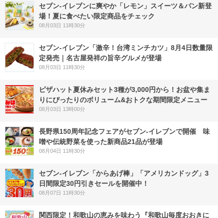
セブン‐イレブンに爽やか「レモン」スイーツ＆パン新登
場！夏に食べたい限定商品をチェック
08月03日 11時30分
セブン-イレブン「激辛！台湾ミンチカツ」8月4日数量限
定発売｜名古屋発祥の旨辛グルメが登場
08月03日 11時30分
ピザハット夏休みセット3種が3,000円から！お盆や集ま
りにぴったりのボリューム&おトクな期間限定メニュー
08月03日 13時00分
長野県150周年記念フェアがセブン-イレブンで開催 味
噌や伝統野菜を使った新商品21品が登場
08月04日 11時30分
セブン‐イレブン「からあげ棒」「アメリカンドッグ」3
日間限定30円引きセールを開催中！
08月07日 11時30分
関西限定！和歌山の恵みを味わう『和歌山毎度おおきに