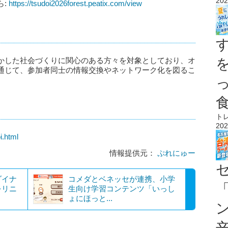
202
ら:
https://tsudoi2026forest.peatix.com/view
かした社会づくりに関心のある方々を対象としており、オ
通じて、参加者同士の情報交換やネットワーク化を図るこ
ト
202
i.html
情報提供元：
ぷれにゅー
ダイナ
コメダとベネッセが連携、小学
をリニ
生向け学習コンテンツ「いっし
ょにほっと...