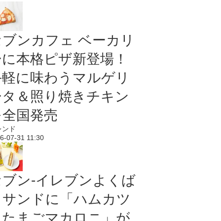
セブンカフェ ベーカリ
ーに本格ピザ新登場！
手軽に味わうマルゲリ
ータ＆照り焼きチキン
を全国発売
レンド
6-07-31 11:30
セブン‐イレブンよくば
りサンドに「ハムカツ
＆たまごマカロニ」が