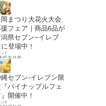
長岡まつり大花火大会
応援フェア｜商品6品が
新潟県セブン−イレブ
ンに登場中！
レンド
6-07-31 11:30
沖縄セブン‐イレブン限
定『パイナップルフェ
ア』開催中！
レンド