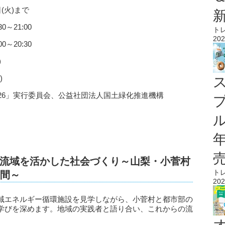
(火)まで
～21:00
ト
202
～20:30
)
)
26」実行委員会、公益社団法人国土緑化推進機構
ル
流域を活かした社会づくり～山梨・小菅村
ト
日間～
202
域エネルギー循環施設を見学しながら、小菅村と都市部の
学びを深めます。地域の実践者と語り合い、これからの流