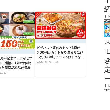
ト
202
ピザハット夏休みセット3種が
3,000円から！お盆や集まりにぴ
ったりのボリューム&おトクな期
50周年記念フェアがセブ
間限定メニュー
2026-08-03 13:00
ブンで開催 味噌や伝統
った新商品21品が登場
11:30
ト
202