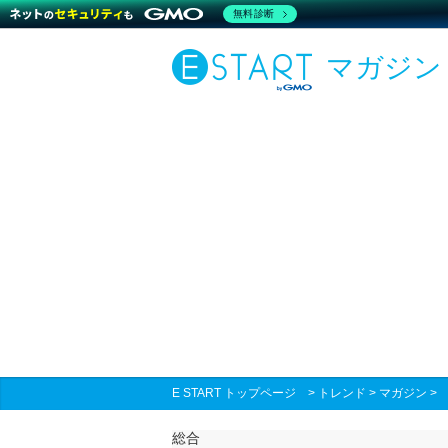
無料診断
マガジン
E START トップページ
>
トレンド
>
マガジン
総合