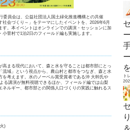
実行委員会は、公益社団法人国土緑化推進機構との共催
社会づくり～」をテーマにしたイベントを、2026年6月
開催します。本イベントはオンラインでの講演・セッションに加
梨県・小菅村で1泊2日のフィールド編も実施します。
が高まる現代において、森と水を守ることは都市部にとっ
「流域」という視点から、農山村と都市をつなぎ、森と水
ト
方を考えます。水のノーベル賞受賞者である沖 大幹氏や
202
による講演が無料視聴できるほか、フィールド編では山梨
エネルギー、都市部との関係人口づくりの実践に触れるス
火)