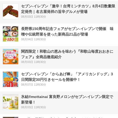
セブン-イレブン「激辛！台湾ミンチカツ」8月4日数量限
定発売｜名古屋発祥の旨辛グルメが登場
08月03日 11時30分
長野県150周年記念フェアがセブン-イレブンで開催 味
噌や伝統野菜を使った新商品21品が登場
08月04日 11時30分
関西限定！和歌山の恵みを味わう『和歌山毎度おおきに
フェア』全商品徹底紹介
08月03日 11時30分
セブン‐イレブン「からあげ棒」「アメリカンドッグ」3
日間限定30円引きセールを開催中！
08月07日 11時30分
氷結®mottainai 富良野メロンがセブン‐イレブン限定で
新登場！
08月03日 11時30分