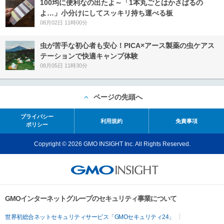
100均に便利なの出たよ～「1本丸ごとはかさばるの
よ…」小分けにしてスッキリ持ち運べる板
08月02日 11時00分
虫が苦手な初心者も安心！PICA×アース製薬の虫ケアス
テーションで快適キャンプ体験
08月05日 11時30分
ページの先頭へ
プライバシー
利用規約
免責事項
ポリシー
Copyright © 2026 GMO INSIGHT Inc. All Rights Reserved.
GMOインターネットグループのセキュリティ事業について
世界初総合ネットセキュリティサービス「GMOセキュリティ24」