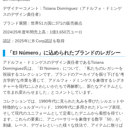
デザイナーコメント：Tiziana Domínguez（アドルフォ・ドミンゲ
スのデザイン責任者）
ブランド展開：世界51カ国に371の販売拠点
2024/25年度年間売上高：1億3,650万ユーロ
認証：2025年にB Corp認証を取得
「El Número」に込められたブランドのレガシー
アドルフォ・ドミンゲスのデザイン責任者であるTiziana
Domínguez氏は、「El Número」について、「私たちのレガシーを
祝福するコレクションです。ブランドのアーカイブを掘り下げる“考
古学的”な作業を通じて、アドルフォ・ドミンゲスを象徴するシグネ
チャーを現代にふさわしいかたちで再解釈し、新たなアイテムとし
て生まれ変わらせました」とコメントしています。
コレクションでは、1980年代に見られた丸みを帯びたシルエットや
特徴的なショルダーパッド、1990年代に多用されたドレープ表現、
そして現代のユニフォームとして定着したデニムから着想を得てい
ます。これらの要素に、アニバーサリーを象徴する数字「50」が、
刺繍、レース、デヴォレといった様々な技法で、アイテムに散りば