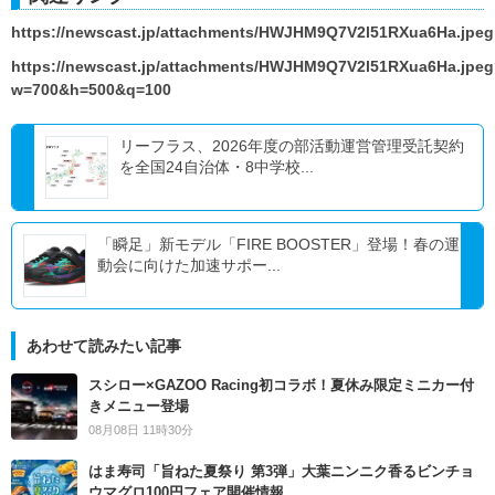
https://newscast.jp/attachments/HWJHM9Q7V2l51RXua6Ha.jpeg
https://newscast.jp/attachments/HWJHM9Q7V2l51RXua6Ha.jpe
w=700&h=500&q=100
リーフラス、2026年度の部活動運営管理受託契約
を全国24自治体・8中学校...
「瞬足」新モデル「FIRE BOOSTER」登場！春の運
動会に向けた加速サポー...
あわせて読みたい記事
スシロー×GAZOO Racing初コラボ！夏休み限定ミニカー付
きメニュー登場
08月08日 11時30分
はま寿司「旨ねた夏祭り 第3弾」大葉ニンニク香るビンチョ
ウマグロ100円フェア開催情報