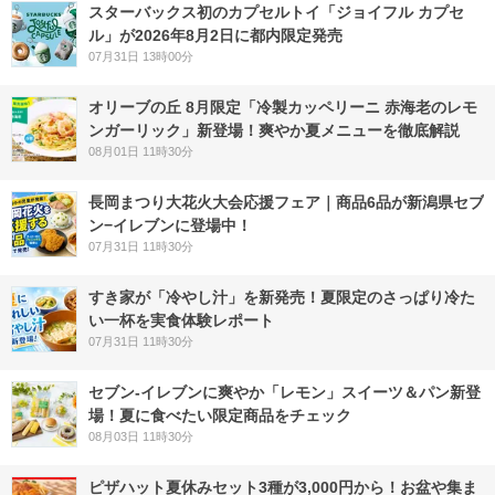
スターバックス初のカプセルトイ「ジョイフル カプセ
ル」が2026年8月2日に都内限定発売
07月31日 13時00分
オリーブの丘 8月限定「冷製カッペリーニ 赤海老のレモ
ンガーリック」新登場！爽やか夏メニューを徹底解説
08月01日 11時30分
長岡まつり大花火大会応援フェア｜商品6品が新潟県セブ
ン−イレブンに登場中！
07月31日 11時30分
すき家が「冷やし汁」を新発売！夏限定のさっぱり冷た
い一杯を実食体験レポート
07月31日 11時30分
セブン‐イレブンに爽やか「レモン」スイーツ＆パン新登
場！夏に食べたい限定商品をチェック
08月03日 11時30分
ピザハット夏休みセット3種が3,000円から！お盆や集ま