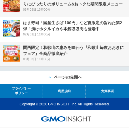
りにぴったりのボリューム&おトクな期間限定メニュー
08月03日 13時00分
はま寿司「国産生さば 100円」など夏限定の旨ねた第2
弾！漬けホタルイカや本鮪ほほ肉も登場中
07月31日 11時30分
関西限定！和歌山の恵みを味わう『和歌山毎度おおきに
フェア』全商品徹底紹介
08月03日 11時30分
ページの先頭へ
プライバシー
利用規約
免責事項
ポリシー
Copyright © 2026 GMO INSIGHT Inc. All Rights Reserved.