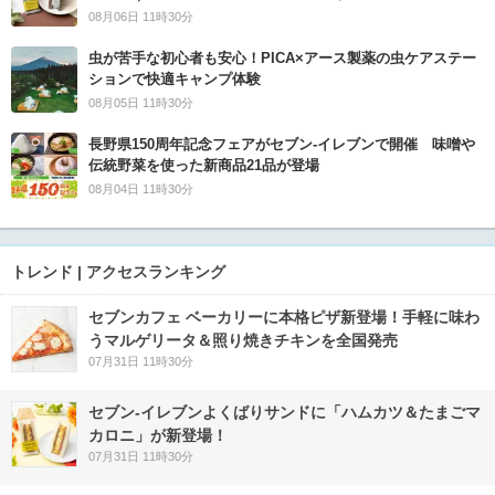
08月06日 11時30分
虫が苦手な初心者も安心！PICA×アース製薬の虫ケアステー
ションで快適キャンプ体験
08月05日 11時30分
長野県150周年記念フェアがセブン-イレブンで開催 味噌や
伝統野菜を使った新商品21品が登場
08月04日 11時30分
トレンド | アクセスランキング
セブンカフェ ベーカリーに本格ピザ新登場！手軽に味わ
うマルゲリータ＆照り焼きチキンを全国発売
07月31日 11時30分
セブン‐イレブンよくばりサンドに「ハムカツ＆たまごマ
カロニ」が新登場！
07月31日 11時30分