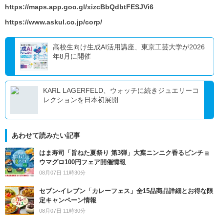
https://maps.app.goo.gl/xizcBbQdbtFESJVi6
https://www.askul.co.jp/corp/
高校生向け生成AI活用講座、東京工芸大学が2026
年8月に開催
KARL LAGERFELD、ウォッチに続きジュエリーコ
レクションを日本初展開
あわせて読みたい記事
はま寿司「旨ねた夏祭り 第3弾」大葉ニンニク香るビンチョ
ウマグロ100円フェア開催情報
08月07日 11時30分
セブン‐イレブン「カレーフェス」全15品商品詳細とお得な限
定キャンペーン情報
08月07日 11時30分