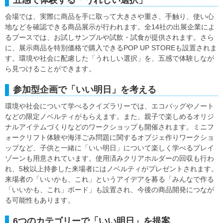
会場では、実際に商品を手に取って大きさや重さ、手触り、使い心
地などを確認できる商品展示が行われます。全14社の出展企業によ
るブースでは、お試しサンプルや試飲・試食が提供されます。さら
に、展示商品を特別価格で購入できるPOP UP STOREも設置されま
す。環境や社会に配慮した「うれしい選択」を、五感で体験しなが
ら見つけることができます。
参加型企画で「いい明日」を考える
環境や社会について学べるクイズラリーでは、エコバッグやノート
などの限定ノベルティがもらえます。また、親子で楽しめるオリジ
ナルアイテムづくりなどのワークショップも開催されます。ミニフ
ォークリフト体験や海洋ごみ問題に関するオブジェ作りワークショ
ップなど、子供と一緒に「いい明日」について楽しく学べるプレイ
ゾーンも用意されています。使用済みクリアホルダーの回収も行わ
れ、5枚以上持参した来場者にはノベルティがプレゼントされます。
来場者の「いいかも、これ」というアイデアを募る「みんなで作る
「いいかも、これ」ボード」も設置され、今後の商品開発につなが
る可能性もあります。
6つのカテゴリーで「いい明日」を提案