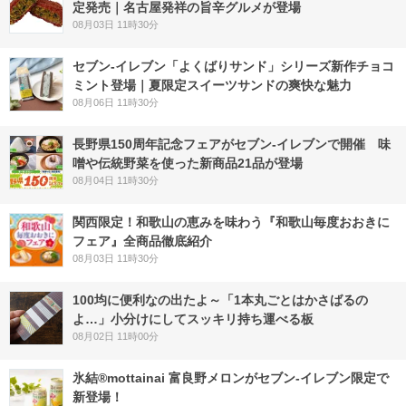
定発売｜名古屋発祥の旨辛グルメが登場
08月03日 11時30分
セブン‐イレブン「よくばりサンド」シリーズ新作チョコ
ミント登場｜夏限定スイーツサンドの爽快な魅力
08月06日 11時30分
長野県150周年記念フェアがセブン-イレブンで開催 味
噌や伝統野菜を使った新商品21品が登場
08月04日 11時30分
関西限定！和歌山の恵みを味わう『和歌山毎度おおきに
フェア』全商品徹底紹介
08月03日 11時30分
100均に便利なの出たよ～「1本丸ごとはかさばるの
よ…」小分けにしてスッキリ持ち運べる板
08月02日 11時00分
氷結®mottainai 富良野メロンがセブン‐イレブン限定で
新登場！