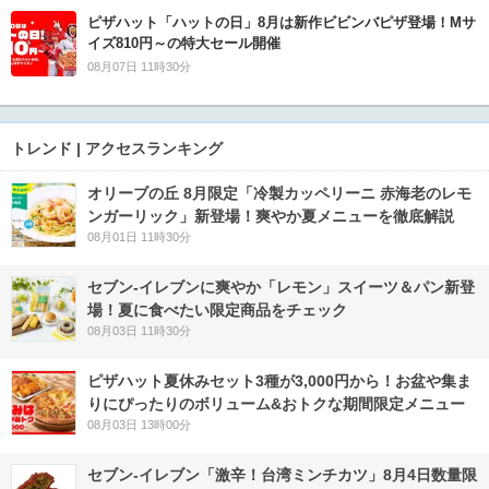
ピザハット「ハットの日」8月は新作ビビンバピザ登場！Mサ
イズ810円～の特大セール開催
08月07日 11時30分
トレンド | アクセスランキング
オリーブの丘 8月限定「冷製カッペリーニ 赤海老のレモ
ンガーリック」新登場！爽やか夏メニューを徹底解説
08月01日 11時30分
セブン‐イレブンに爽やか「レモン」スイーツ＆パン新登
場！夏に食べたい限定商品をチェック
08月03日 11時30分
ピザハット夏休みセット3種が3,000円から！お盆や集ま
りにぴったりのボリューム&おトクな期間限定メニュー
08月03日 13時00分
セブン-イレブン「激辛！台湾ミンチカツ」8月4日数量限