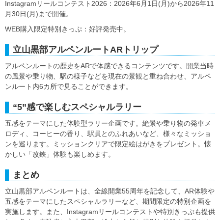
Instagramリールコンテスト2026：2026年6月1日(月)から2026年11
月30日(月)まで開催。
WEB購入限定特別きっぷ：好評発売中。
立山黒部アルペンルートARトリップ
アルペンルートの歴史をARで体感できるコンテンツです。開業当時
の風景や乗り物、駅の様子などを現在の景観と重ね合わせ、アルペ
ンルート内6カ所で見ることができます。
“5”感で楽しむスペシャルラリー
五感をテーマにした体験型ラリー企画です。絶景や乗り物の発車メ
ロディ、コーヒーの香り、駅員とのふれあいなど、様々なミッショ
ンを巡ります。ミッションクリアで限定絵はがきをプレゼント。懐
かしい「改鋏」体験も楽しめます。
まとめ
立山黒部アルペンルートは、全線開業55周年を記念して、AR体験や
五感をテーマにしたスペシャルラリーなど、期間限定の特別企画を
実施します。また、Instagramリールコンテストや特別きっぷも提供