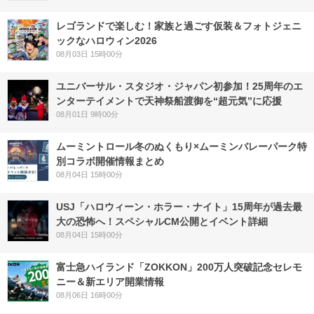
レゴランドで楽しむ！家族と過ごす仮装＆フォトジェニ
ックなハロウィン2026
08月03日 15時00分
ユニバーサル・スタジオ・ジャパン初参加！25周年のエ
ンターテイメントで天神祭船渡御を“超元気”に応援
08月01日 9時00分
ムーミントロール冬のぬくもり×ムーミンバレーパーク特
別コラボ開催情報まとめ
08月04日 15時00分
USJ「ハロウィーン・ホラー・ナイト」15周年が過去最
大の恐怖へ！スペシャルCM公開とイベント詳細
08月04日 15時00分
富士急ハイランド「ZOKKON」200万人突破記念セレモ
ニー＆新エリア開業情報
08月06日 16時00分