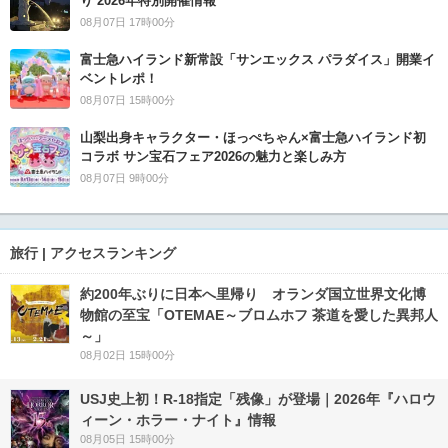
り 2026年特別開催情報
08月07日 17時00分
富士急ハイランド新常設「サンエックス パラダイス」開業イ
ベントレポ！
08月07日 15時00分
山梨出身キャラクター・ほっぺちゃん×富士急ハイランド初
コラボ サン宝石フェア2026の魅力と楽しみ方
08月07日 9時00分
旅行 | アクセスランキング
約200年ぶりに日本へ里帰り オランダ国立世界文化博
物館の至宝「OTEMAE～ブロムホフ 茶道を愛した異邦人
～」
08月02日 15時00分
USJ史上初！R-18指定「残像」が登場｜2026年『ハロウ
ィーン・ホラー・ナイト』情報
08月05日 15時00分