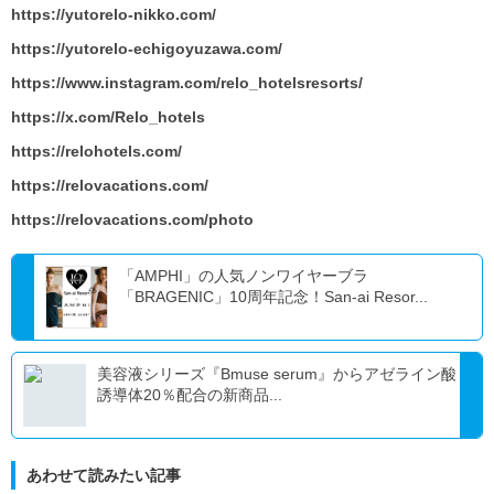
https://yutorelo-nikko.com/
https://yutorelo-echigoyuzawa.com/
https://www.instagram.com/relo_hotelsresorts/
https://x.com/Relo_hotels
https://relohotels.com/
https://relovacations.com/
https://relovacations.com/photo
「AMPHI」の人気ノンワイヤーブラ
「BRAGENIC」10周年記念！San-ai Resor...
美容液シリーズ『Bmuse serum』からアゼライン酸
誘導体20％配合の新商品...
あわせて読みたい記事