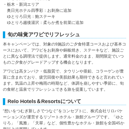
・栃木・新潟エリア
奥日光ホテル四季彩：お刺身に追加
ゆとりろ日光：鮑ステーキ
ゆとりろ越後湯沢：柔らか煮を前菜に追加
旬の味覚アワビでリフレッシュ
本キャンペーンでは、対象の9施設のご夕食特選コースおよび基本コ
ースにおいて、アワビをお刺身や銅板焼き、ステーキなど、施設ご
とに異なる調理法で提供します。通常料金のまま、期間限定でいつ
ものご夕食がグレードアップする機会となります。
アワビは高タンパク・低脂質で、タウリンや亜鉛、コラーゲンが豊
富に含まれており、疲労回復や美肌効果も期待できると言われてい
ます。気温の上昇や梅雨の時期など、体調を崩しやすい季節に、旬
の食材と温泉でリフレッシュできる旅を提案しています。
Relo Hotels＆Resortsについて
“想いをつむぎ新しさでつなぐ”をコンセプトに、株式会社リロバケ
ーションズが運営するリゾートホテル・旅館グループです。「ゆと
りろ」「風雅」「天翠」など、個性豊かなホテル・旅館を全国45か