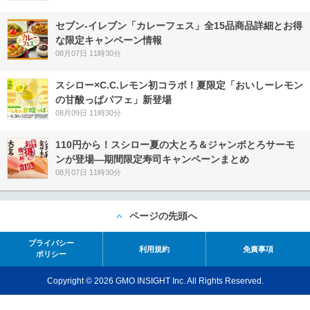
セブン‐イレブン「カレーフェス」全15品商品詳細とお得
な限定キャンペーン情報
08月07日 11時30分
スシロー×C.C.レモン初コラボ！夏限定「おいしーレモン
の甘酸っぱパフェ」新登場
08月09日 11時30分
110円から！スシロー夏の大とろ＆ジャンボとろサーモ
ンが登場―期間限定寿司キャンペーンまとめ
08月07日 11時30分
ページの先頭へ
プライバシー
利用規約
免責事項
ポリシー
Copyright © 2026 GMO INSIGHT Inc. All Rights Reserved.