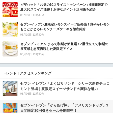
ピザハット「お盆の10スライスキャンペーン」6日間限定で
最大60スライス獲得！お得なポイント活用術を紹介
08月10日 11時30分
セブン‐イレブン夏限定レモンスイーツ新発売！爽やかレモン
もことかじるレモンチーズケーキを徹底紹介
08月10日 11時30分
セブンプレミアム まるで和梨が新登場！2層仕立てで和梨の
果実感を忠実再現した夏限定アイス
08月10日 11時30分
トレンド | アクセスランキング
セブン‐イレブン「よくばりサンド」シリーズ新作チョコ
ミント登場｜夏限定スイーツサンドの爽快な魅力
08月06日 11時30分
セブン‐イレブン「からあげ棒」「アメリカンドッグ」3
日間限定30円引きセールを開催中！