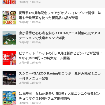
08月07日 11時30分
長野県150周年記念フェアがセブン-イレブンで開催 味
噌や伝統野菜を使った新商品21品が登場
08月04日 11時30分
虫が苦手な初心者も安心！PICA×アース製薬の虫ケアス
テーションで快適キャンプ体験
08月05日 11時30分
ピザハット「ハットの日」8月は新作ビビンバピザ登場！
Mサイズ810円～の特大セール開催
08月07日 11時30分
スシロー×GAZOO Racing初コラボ！夏休み限定ミニカ
ー付きメニュー登場
08月08日 11時30分
はま寿司「旨ねた夏祭り 第3弾」大葉ニンニク香るビン
チョウマグロ100円フェア開催情報
08月07日 11時30分