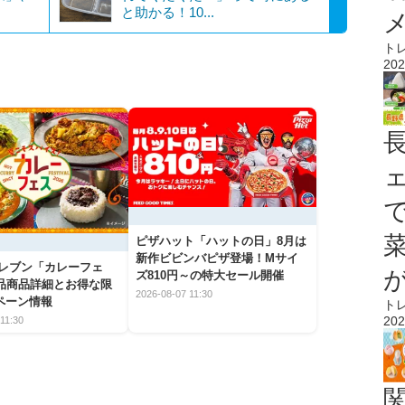
と助かる！10...
ト
202
ピザハット「ハットの日」8月は
新作ビビンバピザ登場！Mサイ
イレブン「カレーフェ
ズ810円～の特大セール開催
5品商品詳細とお得な限
2026-08-07 11:30
ペーン情報
ト
202
11:30