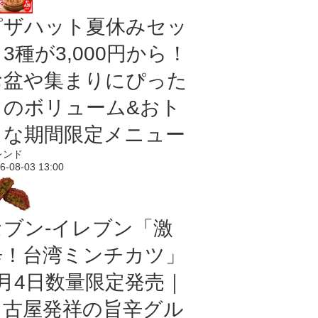
ピザハット夏休みセッ
3種が3,000円から！
お盆や集まりにぴった
りのボリューム&おト
クな期間限定メニュー
レンド
6-08-03 13:00
セブン-イレブン「激
辛！台湾ミンチカツ」
8月4日数量限定発売｜
名古屋発祥の旨辛グル