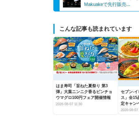
Makuakeで先行販売...
こんな記事も読まれています
はま寿司「旨ねた夏祭り 第3
弾」大葉ニンニク香るビンチョ
セブン‐
ウマグロ100円フェア開催情報
ス」全1
定キャン
2026-08-07 11:30
2026-08-07 