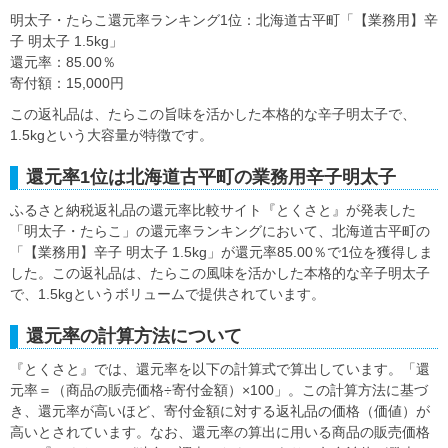
明太子・たらこ還元率ランキング1位：北海道古平町「【業務用】辛
子 明太子 1.5kg」
還元率：85.00％
寄付額：15,000円
この返礼品は、たらこの旨味を活かした本格的な辛子明太子で、
1.5kgという大容量が特徴です。
還元率1位は北海道古平町の業務用辛子明太子
ふるさと納税返礼品の還元率比較サイト『とくさと』が発表した
「明太子・たらこ」の還元率ランキングにおいて、北海道古平町の
「【業務用】辛子 明太子 1.5kg」が還元率85.00％で1位を獲得しま
した。この返礼品は、たらこの風味を活かした本格的な辛子明太子
で、1.5kgというボリュームで提供されています。
還元率の計算方法について
『とくさと』では、還元率を以下の計算式で算出しています。「還
元率＝（商品の販売価格÷寄付金額）×100」。この計算方法に基づ
き、還元率が高いほど、寄付金額に対する返礼品の価格（価値）が
高いとされています。なお、還元率の算出に用いる商品の販売価格