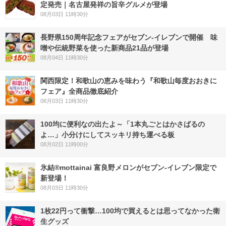
定発売｜名古屋発祥の旨辛グルメが登場
08月03日 11時30分
長野県150周年記念フェアがセブン-イレブンで開催 味
噌や伝統野菜を使った新商品21品が登場
08月04日 11時30分
関西限定！和歌山の恵みを味わう『和歌山毎度おおきに
フェア』全商品徹底紹介
08月03日 11時30分
100均に便利なの出たよ～「1本丸ごとはかさばるの
よ…」小分けにしてスッキリ持ち運べる板
08月02日 11時00分
氷結®mottainai 富良野メロンがセブン‐イレブン限定で
新登場！
08月03日 11時30分
1枚22円って衝撃…100均で買えるとは思ってなかった衛
生グッズ