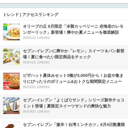
トレンド | アクセスランキング
オリーブの丘 8月限定「冷製カッペリーニ 赤海老のレモ
ンガーリック」新登場！爽やか夏メニューを徹底解説
08月01日 11時30分
セブン‐イレブンに爽やか「レモン」スイーツ＆パン新登
場！夏に食べたい限定商品をチェック
08月03日 11時30分
ピザハット夏休みセット3種が3,000円から！お盆や集ま
りにぴったりのボリューム&おトクな期間限定メニュー
08月03日 13時00分
セブン‐イレブン「よくばりサンド」シリーズ新作チョコ
ミント登場｜夏限定スイーツサンドの爽快な魅力
08月06日 11時30分
セブン-イレブン「激辛！台湾ミンチカツ」8月4日数量限