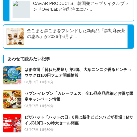
CAViAR PRODUCTS、韓国発アップサイクルブラ
ンドOverLabと初別注エコバ...
金ごまと黒ごまをブレンドした新商品「黒胡麻麦茶
の恵み」が2026年6月よ...
あわせて読みたい記事
はま寿司「旨ねた夏祭り 第3弾」大葉ニンニク香るビンチョ
ウマグロ100円フェア開催情報
08月07日 11時30分
セブン‐イレブン「カレーフェス」全15品商品詳細とお得な限
定キャンペーン情報
08月07日 11時30分
ピザハット「ハットの日」8月は新作ビビンバピザ登場！Mサ
イズ810円～の特大セール開催
08月07日 11時30分