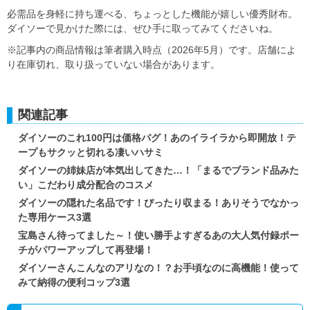
必需品を身軽に持ち運べる、ちょっとした機能が嬉しい優秀財布。
ダイソーで見かけた際には、ぜひ手に取ってみてくださいね。
※記事内の商品情報は筆者購入時点（2026年5月）です。店舗によ
り在庫切れ、取り扱っていない場合があります。
関連記事
ダイソーのこれ100円は価格バグ！あのイライラから即開放！テ
ープもサクッと切れる凄いハサミ
ダイソーの姉妹店が本気出してきた…！「まるでブランド品みた
い」こだわり成分配合のコスメ
ダイソーの隠れた名品です！ぴったり収まる！ありそうでなかっ
た専用ケース3選
宝島さん待ってました～！使い勝手よすぎるあの大人気付録ポー
チがパワーアップして再登場！
ダイソーさんこんなのアリなの！？お手頃なのに高機能！使って
みて納得の便利コップ3選