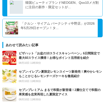
韓国ビューティブランドNEOGEN、Qoo10メガ割
に注目の新作・限定セットが...
「クルン・サイアム パークシティ中野店」が2026
年5月29日オープン！タ...
あわせて読みたい記事
ピザハット「お盆の10スライスキャンペーン」6日間限定で
最大60スライス獲得！お得なポイント活用術を紹介
08月10日 11時30分
セブン‐イレブン夏限定レモンスイーツ新発売！爽やかレモン
もことかじるレモンチーズケーキを徹底紹介
08月10日 11時30分
セブンプレミアム まるで和梨が新登場！2層仕立てで和梨の
果実感を忠実再現した夏限定アイス
08月10日 11時30分