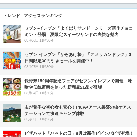
トレンド | アクセスランキング
セブン‐イレブン「よくばりサンド」シリーズ新作チョコ
ミント登場｜夏限定スイーツサンドの爽快な魅力
08月06日 11時30分
セブン‐イレブン「からあげ棒」「アメリカンドッグ」3
日間限定30円引きセールを開催中！
08月07日 11時30分
長野県150周年記念フェアがセブン-イレブンで開催 味
噌や伝統野菜を使った新商品21品が登場
08月04日 11時30分
虫が苦手な初心者も安心！PICA×アース製薬の虫ケアス
テーションで快適キャンプ体験
08月05日 11時30分
ピザハット「ハットの日」8月は新作ビビンバピザ登場！