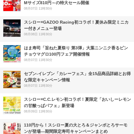
Mサイズ810円～の特大セール開催
08月07日 11時30分
スシロー×GAZOO Racing初コラボ！夏休み限定ミニカ
ー付きメニュー登場
08月08日 11時30分
はま寿司「旨ねた夏祭り 第3弾」大葉ニンニク香るビン
チョウマグロ100円フェア開催情報
08月07日 11時30分
セブン‐イレブン「カレーフェス」全15品商品詳細とお得
な限定キャンペーン情報
08月07日 11時30分
スシロー×C.C.レモン初コラボ！夏限定「おいしーレモン
の甘酸っぱパフェ」新登場
08月09日 11時30分
110円から！スシロー夏の大とろ＆ジャンボとろサーモ
ンが登場―期間限定寿司キャンペーンまとめ