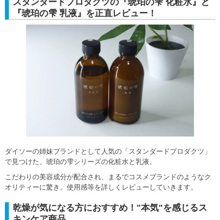
スタンダードプロダクツの『琥珀の雫 化粧水』と
『琥珀の雫 乳液』を正直レビュー！
ダイソーの姉妹ブランドとして人気の「スタンダードプロダクツ」
で見つけた、琥珀の雫シリーズの化粧水と乳液。
こだわりの美容成分が配合され、まるでコスメブランドのようなク
オリティーに驚き。使用感等を詳しくレビューしていきます。
乾燥が気になる方におすすめ！"本気"を感じるス
キンケア商品