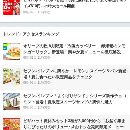
ピザハット「ハットの日」8月は新作ビビンバピザ登場！Mサ
イズ810円～の特大セール開催
08月07日 11時30分
トレンド | アクセスランキング
オリーブの丘 8月限定「冷製カッペリーニ 赤海老のレモ
ンガーリック」新登場！爽やか夏メニューを徹底解説
08月01日 11時30分
セブン‐イレブンに爽やか「レモン」スイーツ＆パン新登
場！夏に食べたい限定商品をチェック
08月03日 11時30分
セブン‐イレブン「よくばりサンド」シリーズ新作チョコ
ミント登場｜夏限定スイーツサンドの爽快な魅力
08月06日 11時30分
ピザハット夏休みセット3種が3,000円から！お盆や集ま
りにぴったりのボリューム&おトクな期間限定メニュー