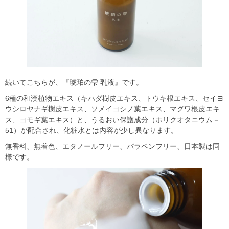
続いてこちらが、『琥珀の雫 乳液』です。
6種の和漢植物エキス（キハダ樹皮エキス、トウキ根エキス、セイヨ
ウシロヤナギ樹皮エキス、ソメイヨシノ葉エキス、マグワ根皮エキ
ス、ヨモギ葉エキス）と、うるおい保護成分（ポリクオタニウム－
51）が配合され、化粧水とは内容が少し異なります。
無香料、無着色、エタノールフリー、パラベンフリー、日本製は同
様です。