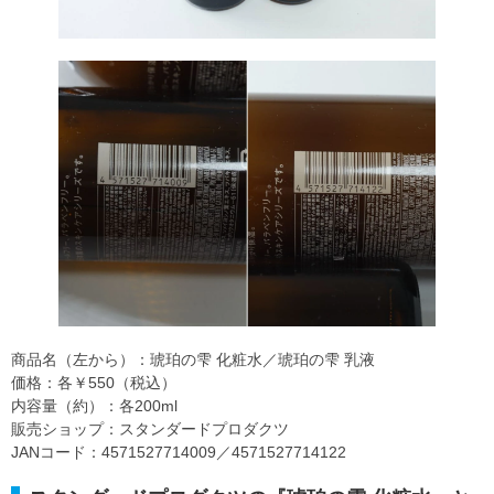
商品名（左から）：琥珀の雫 化粧水／琥珀の雫 乳液
価格：各￥550（税込）
内容量（約）：各200ml
販売ショップ：スタンダードプロダクツ
JANコード：4571527714009／4571527714122