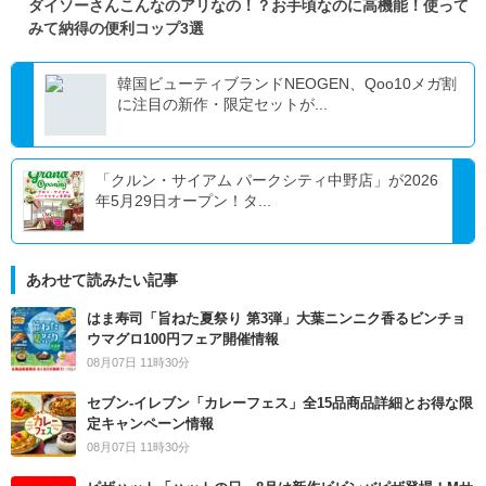
ダイソーさんこんなのアリなの！？お手頃なのに高機能！使って
みて納得の便利コップ3選
韓国ビューティブランドNEOGEN、Qoo10メガ割
に注目の新作・限定セットが...
「クルン・サイアム パークシティ中野店」が2026
年5月29日オープン！タ...
あわせて読みたい記事
はま寿司「旨ねた夏祭り 第3弾」大葉ニンニク香るビンチョ
ウマグロ100円フェア開催情報
08月07日 11時30分
セブン‐イレブン「カレーフェス」全15品商品詳細とお得な限
定キャンペーン情報
08月07日 11時30分