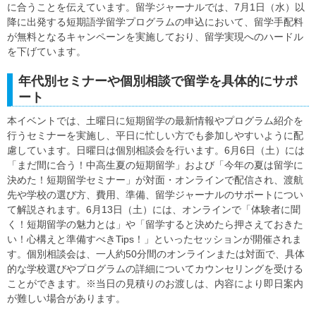
に合うことを伝えています。留学ジャーナルでは、7月1日（水）以
降に出発する短期語学留学プログラムの申込において、留学手配料
が無料となるキャンペーンを実施しており、留学実現へのハードル
を下げています。
年代別セミナーや個別相談で留学を具体的にサポ
ート
本イベントでは、土曜日に短期留学の最新情報やプログラム紹介を
行うセミナーを実施し、平日に忙しい方でも参加しやすいように配
慮しています。日曜日は個別相談会を行います。6月6日（土）には
「まだ間に合う！中高生夏の短期留学」および「今年の夏は留学に
決めた！短期留学セミナー」が対面・オンラインで配信され、渡航
先や学校の選び方、費用、準備、留学ジャーナルのサポートについ
て解説されます。6月13日（土）には、オンラインで「体験者に聞
く！短期留学の魅力とは」や「留学すると決めたら押さえておきた
い！心構えと準備すべきTips！」といったセッションが開催されま
す。個別相談会は、一人約50分間のオンラインまたは対面で、具体
的な学校選びやプログラムの詳細についてカウンセリングを受ける
ことができます。※当日の見積りのお渡しは、内容により即日案内
が難しい場合があります。