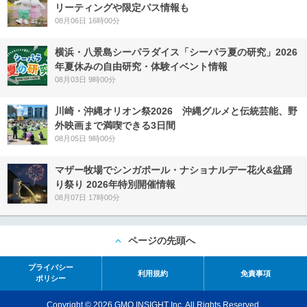
リーティングや限定パス情報も
08月06日 16時00分
横浜・八景島シーパラダイス「シーパラ夏の研究」2026
年夏休みの自由研究・体験イベント情報
08月03日 9時00分
川崎・沖縄オリオン祭2026 沖縄グルメと伝統芸能、野
外映画まで満喫できる3日間
08月05日 9時00分
マザー牧場でシンガポール・ナショナルデー花火&盆踊
り祭り 2026年特別開催情報
08月07日 17時00分
ページの先頭へ
プライバシー
利用規約
免責事項
ポリシー
Copyright © 2026 GMO INSIGHT Inc. All Rights Reserved.