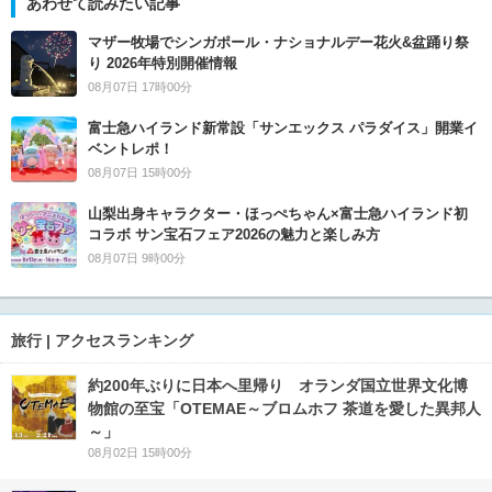
あわせて読みたい記事
マザー牧場でシンガポール・ナショナルデー花火&盆踊り祭
り 2026年特別開催情報
08月07日 17時00分
富士急ハイランド新常設「サンエックス パラダイス」開業イ
ベントレポ！
08月07日 15時00分
山梨出身キャラクター・ほっぺちゃん×富士急ハイランド初
コラボ サン宝石フェア2026の魅力と楽しみ方
08月07日 9時00分
旅行 | アクセスランキング
約200年ぶりに日本へ里帰り オランダ国立世界文化博
物館の至宝「OTEMAE～ブロムホフ 茶道を愛した異邦人
～」
08月02日 15時00分