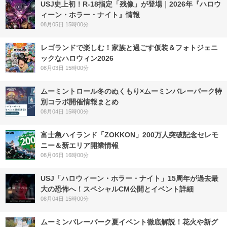
USJ史上初！R-18指定「残像」が登場｜2026年『ハロウ
ィーン・ホラー・ナイト』情報
08月05日 15時00分
レゴランドで楽しむ！家族と過ごす仮装＆フォトジェニ
ックなハロウィン2026
08月03日 15時00分
ムーミントロール冬のぬくもり×ムーミンバレーパーク特
別コラボ開催情報まとめ
08月04日 15時00分
富士急ハイランド「ZOKKON」200万人突破記念セレモ
ニー＆新エリア開業情報
08月06日 16時00分
USJ「ハロウィーン・ホラー・ナイト」15周年が過去最
大の恐怖へ！スペシャルCM公開とイベント詳細
08月04日 15時00分
ムーミンバレーパーク夏イベント徹底解説！花火や新グ