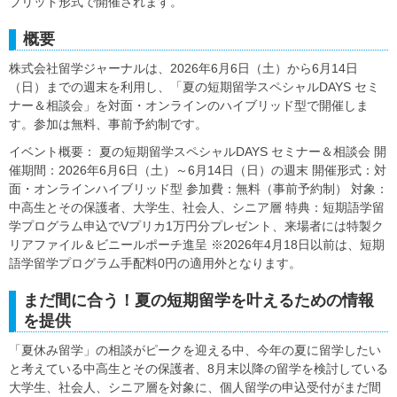
ブリッド形式で開催されます。
概要
株式会社留学ジャーナルは、2026年6月6日（土）から6月14日
（日）までの週末を利用し、「夏の短期留学スペシャルDAYS セミ
ナー＆相談会」を対面・オンラインのハイブリッド型で開催しま
す。参加は無料、事前予約制です。
イベント概要： 夏の短期留学スペシャルDAYS セミナー＆相談会 開
催期間：2026年6月6日（土）～6月14日（日）の週末 開催形式：対
面・オンラインハイブリッド型 参加費：無料（事前予約制） 対象：
中高生とその保護者、大学生、社会人、シニア層 特典：短期語学留
学プログラム申込でVプリカ1万円分プレゼント、来場者には特製ク
リアファイル＆ビニールポーチ進呈 ※2026年4月18日以前は、短期
語学留学プログラム手配料0円の適用外となります。
まだ間に合う！夏の短期留学を叶えるための情報
を提供
「夏休み留学」の相談がピークを迎える中、今年の夏に留学したい
と考えている中高生とその保護者、8月末以降の留学を検討している
大学生、社会人、シニア層を対象に、個人留学の申込受付がまだ間