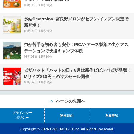
08月03日 11時30分
氷結®mottainai 富良野メロンがセブン‐イレブン限定で
新登場！
08月03日 11時30分
虫が苦手な初心者も安心！PICA×アース製薬の虫ケアス
テーションで快適キャンプ体験
08月05日 11時30分
ピザハット「ハットの日」8月は新作ビビンバピザ登場！
Mサイズ810円～の特大セール開催
08月07日 11時30分
ページの先頭へ
プライバシー
利用規約
免責事項
ポリシー
Copyright © 2026 GMO INSIGHT Inc. All Rights Reserved.