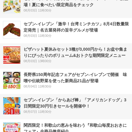
場！夏に食べたい限定商品をチェック
08月03日 11時30分
セブン-イレブン「激辛！台湾ミンチカツ」8月4日数量限
定発売｜名古屋発祥の旨辛グルメが登場
08月03日 11時30分
ピザハット夏休みセット3種が3,000円から！お盆や集ま
りにぴったりのボリューム&おトクな期間限定メニュー
08月03日 13時00分
長野県150周年記念フェアがセブン-イレブンで開催 味
噌や伝統野菜を使った新商品21品が登場
08月04日 11時30分
セブン‐イレブン「からあげ棒」「アメリカンドッグ」3
日間限定30円引きセールを開催中！
08月07日 11時30分
関西限定！和歌山の恵みを味わう『和歌山毎度おおきに
フェア』全商品徹底紹介