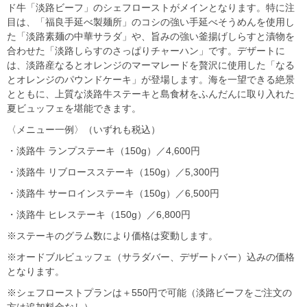
ド牛「淡路ビーフ」のシェフローストがメインとなります。特に注
目は、「福良手延べ製麺所」のコシの強い手延べそうめんを使用し
た「淡路素麺の中華サラダ」や、旨みの強い釜揚げしらすと漬物を
合わせた「淡路しらすのさっぱりチャーハン」です。デザートに
は、淡路産なるとオレンジのマーマレードを贅沢に使用した「なる
とオレンジのパウンドケーキ」が登場します。海を一望できる絶景
とともに、上質な淡路牛ステーキと島食材をふんだんに取り入れた
夏ビュッフェを堪能できます。
〈メニュー一例〉（いずれも税込）
・淡路牛 ランプステーキ（150g）／4,600円
・淡路牛 リブロースステーキ（150g）／5,300円
・淡路牛 サーロインステーキ（150g）／6,500円
・淡路牛 ヒレステーキ（150g）／6,800円
※ステーキのグラム数により価格は変動します。
※オードブルビュッフェ（サラダバー、デザートバー）込みの価格
となります。
※シェフローストプランは＋550円で可能（淡路ビーフをご注文の
方は追加料金なし）。