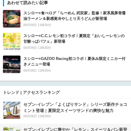
あわせて読みたい記事
スシロー×食べログ「らーめん 武双家」監修！家系風豚骨醤
油ラーメン＆新感覚冷やしとり天うどんが新登場
08月09日 11時30分
スシロー×C.C.レモン初コラボ！夏限定「おいしーレモンの
甘酸っぱパフェ」新登場
08月09日 11時30分
スシロー×GAZOO Racing初コラボ！夏休み限定ミニカー付
きメニュー登場
08月08日 11時30分
トレンド | アクセスランキング
セブン‐イレブン「よくばりサンド」シリーズ新作チョコ
ミント登場｜夏限定スイーツサンドの爽快な魅力
08月06日 11時30分
セブン‐イレブンに爽やか「レモン」スイーツ＆パン新登