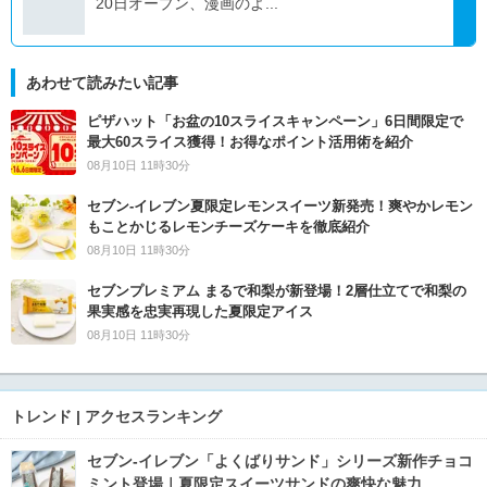
20日オープン、漫画のよ...
あわせて読みたい記事
ピザハット「お盆の10スライスキャンペーン」6日間限定で
最大60スライス獲得！お得なポイント活用術を紹介
08月10日 11時30分
セブン‐イレブン夏限定レモンスイーツ新発売！爽やかレモン
もことかじるレモンチーズケーキを徹底紹介
08月10日 11時30分
セブンプレミアム まるで和梨が新登場！2層仕立てで和梨の
果実感を忠実再現した夏限定アイス
08月10日 11時30分
トレンド | アクセスランキング
セブン‐イレブン「よくばりサンド」シリーズ新作チョコ
ミント登場｜夏限定スイーツサンドの爽快な魅力