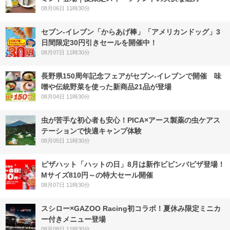
08月06日 11時30分
セブン‐イレブン「からあげ棒」「アメリカンドッグ」3
日間限定30円引きセールを開催中！
08月07日 11時30分
長野県150周年記念フェアがセブン-イレブンで開催 味
噌や伝統野菜を使った新商品21品が登場
08月04日 11時30分
虫が苦手な初心者も安心！PICA×アース製薬の虫ケアス
テーションで快適キャンプ体験
08月05日 11時30分
ピザハット「ハットの日」8月は新作ビビンバピザ登場！
Mサイズ810円～の特大セール開催
08月07日 11時30分
スシロー×GAZOO Racing初コラボ！夏休み限定ミニカ
ー付きメニュー登場
08月08日 11時30分