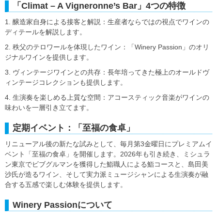
「Climat – A Vigneronne’s Bar」4つの特徴
1. 醸造家自身による接客と解説：生産者ならではの視点でワインの
ディテールを解説します。
2. 秩父のテロワールを体現したワイン：「Winery Passion」のオリ
ジナルワインを提供します。
3. ヴィンテージワインとの共存：長年培ってきた極上のオールドヴ
ィンテージコレクションも提供します。
4. 生演奏を楽しめる上質な空間：アコースティック音楽がワインの
味わいを一層引き立てます。
定期イベント：「至福の食卓」
リニューアル後の新たな試みとして、毎月第3金曜日にプレミアムイ
ベント「至福の食卓」を開催します。2026年も引き続き、ミシュラ
ン東京でビブグルマンを獲得した鮨職人による鮨コースと、島田美
沙氏が造るワイン、そして実力派ミュージシャンによる生演奏が融
合する五感で楽しむ体験を提供します。
Winery Passionについて