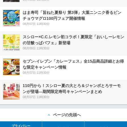
はま寿司「旨ねた夏祭り 第3弾」大葉ニンニク香るビン
チョウマグロ100円フェア開催情報
08月07日 11時30分
スシロー×C.C.レモン初コラボ！夏限定「おいしーレモン
の甘酸っぱパフェ」新登場
08月09日 11時30分
セブン‐イレブン「カレーフェス」全15品商品詳細とお得
な限定キャンペーン情報
08月07日 11時30分
110円から！スシロー夏の大とろ＆ジャンボとろサーモ
ンが登場―期間限定寿司キャンペーンまとめ
08月07日 11時30分
ページの先頭へ
プライバシー