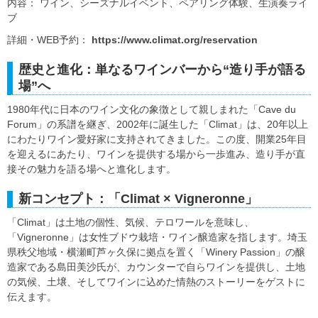
内容： ワイン、シーズナルイベント、ペアリング体験、生演奏ライ
ブ
詳細・WEB予約：
https://www.climat.org/reservation
歴史と進化：単なるワインバーから“造り手が語る
場”へ
1980年代に日本のワイン文化の象徴として親しまれた「Cave du
Forum」の系譜を継ぎ、2002年に誕生した「Climat」は、20年以上
にわたりワイン愛好家に支持されてきました。この度、開業25年目
を迎えるにあたり、ワインを提供する場から一歩進み、造り手が直
接その魅力を語る場へと進化します。
新コンセプト：「Climat × Vigneronne」
「Climat」は土地の個性、気候、テロワールを意味し、
「Vigneronne」は女性ブドウ栽培・ワイン醸造家を指します。埼玉
県秩父地域・横瀬町芦ヶ久保に拠点を置く「Winery Passion」の醸
造家である島田美沙氏が、カウンターで自らワインを提供し、土地
の気候、土壌、そしてワインに込めた情熱のストーリーをゲストに
伝えます。