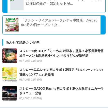
に注目の新作・限定セットが...
「クルン・サイアム パークシティ中野店」が2026
年5月29日オープン！タ...
あわせて読みたい記事
スシロー×食べログ「らーめん 武双家」監修！家系風豚骨醤
油ラーメン＆新感覚冷やしとり天うどんが新登場
08月09日 11時30分
スシロー×C.C.レモン初コラボ！夏限定「おいしーレモンの
甘酸っぱパフェ」新登場
08月09日 11時30分
スシロー×GAZOO Racing初コラボ！夏休み限定ミニカー付
きメニュー登場
08月08日 11時30分