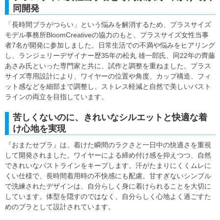
同開発
「長時間ブラがつらい」という悩みを解消するため、プラスサイズ
モデル事務所BloomCreativeの協力のもと、プラスサイズ女性当事
者7名が開発に参加しました。日常生活での不満や悩みをヒアリング
し、ランジェリーデザイナー歴35年の松丸 雄一郎氏、同22年の齊藤
あさみ氏といった専門家と共に、試作と調整を重ねました。プラス
サイズ専用設計により、ワイヤーの位置や角度、カップ構造、フィ
ット感などを細部まで調整し、ストレス軽減と自然で美しいバスト
ラインの両立を目指しています。
苦しくないのに、きれいなシルエットと快適な着
け心地を実現
『おまたせブラ』は、着けた瞬間のラクさと一日中の快適さを重視
して開発されました。ワイヤーによる締め付け感を抑えつつ、自然
できれいなバストラインをキープします。汗がたまりにくくムレに
くい仕様で、長時間着用時の不快感にも配慮。甘すぎないシンプル
で洗練されたデザインは、自分らしく身に着けられることを大切に
しています。体型を隠すのではなく、自分らしく心地よく過ごすた
めのブラとして設計されています。