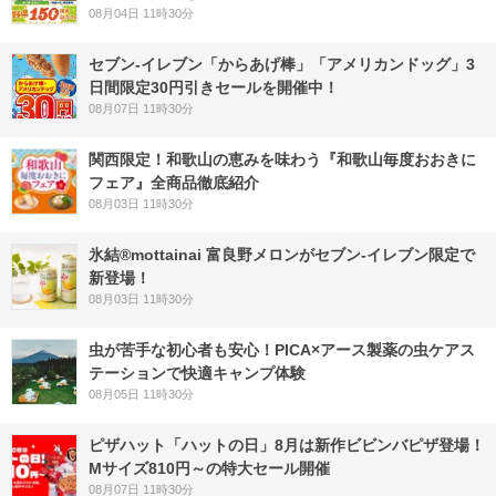
08月04日 11時30分
セブン‐イレブン「からあげ棒」「アメリカンドッグ」3
日間限定30円引きセールを開催中！
08月07日 11時30分
関西限定！和歌山の恵みを味わう『和歌山毎度おおきに
フェア』全商品徹底紹介
08月03日 11時30分
氷結®mottainai 富良野メロンがセブン‐イレブン限定で
新登場！
08月03日 11時30分
虫が苦手な初心者も安心！PICA×アース製薬の虫ケアス
テーションで快適キャンプ体験
08月05日 11時30分
ピザハット「ハットの日」8月は新作ビビンバピザ登場！
Mサイズ810円～の特大セール開催
08月07日 11時30分