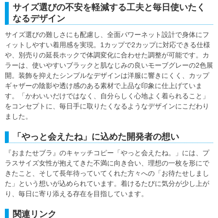
サイズ選びの不安を軽減する工夫と毎日使いたく
なるデザイン
サイズ選びの難しさにも配慮し、全面パワーネット設計で身体にフ
ィットしやすい着用感を実現。1カップで2カップに対応できる仕様
や、別売りの延長ホックで体調変化に合わせた調整が可能です。カ
ラーは、使いやすいブラックと肌なじみの良いモーブグレーの2色展
開。装飾を抑えたシンプルなデザインは洋服に響きにくく、カップ
ギャザーの陰影や透け感のある素材で上品な印象に仕上げていま
す。「かわいいだけではなく、自分らしく心地よく着られること」
をコンセプトに、毎日手に取りたくなるようなデザインにこだわり
ました。
「やっと会えたね」に込めた開発者の想い
『おまたせブラ』のキャッチコピー「やっと会えたね。」には、プ
ラスサイズ女性が抱えてきた不満に向き合い、理想の一枚を形にで
きたこと、そして長年待っていてくれた方々への「お待たせしまし
た」という想いが込められています。着けるたびに気分が少し上が
り、毎日に寄り添える存在を目指しています。
関連リンク