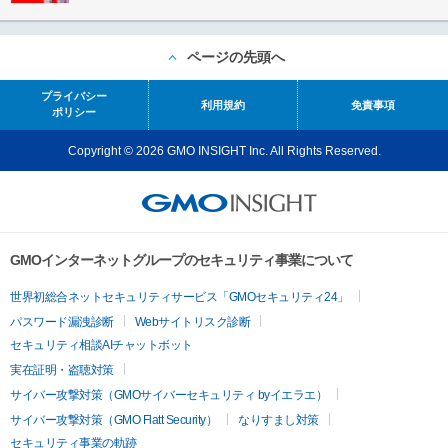
ページの先頭へ
プライバシー
利用規約
免責事項
ポリシー
Copyright © 2026 GMO INSIGHT Inc. All Rights Reserved.
GMOインターネットグループのセキュリティ事業について
世界初総合ネットセキュリティサービス「GMOセキュリティ24」
パスワード漏洩診断
Webサイトリスク診断
セキュリティ相談AIチャットボット
実在証明・盗聴対策
サイバー攻撃対策（GMOサイバーセキュリティ byイエラエ）
サイバー攻撃対策（GMO Flatt Security）
なりすまし対策
セキュリティ事業の軌跡