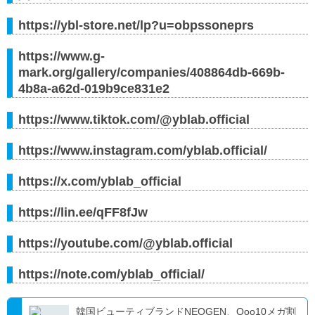
https://ybl-store.net/lp?u=obpssoneprs
https://www.g-
mark.org/gallery/companies/408864db-669b-
4b8a-a62d-019b9ce831e2
https://www.tiktok.com/@yblab.official
https://www.instagram.com/yblab.official/
https://x.com/yblab_official
https://lin.ee/qFF8fJw
https://youtube.com/@yblab.official
https://note.com/yblab_official/
韓国ビューティブランドNEOGEN、Qoo10メガ割