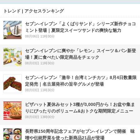
トレンド | アクセスランキング
セブン‐イレブン「よくばりサンド」シリーズ新作チョコ
ミント登場｜夏限定スイーツサンドの爽快な魅力
08月06日 11時30分
セブン‐イレブンに爽やか「レモン」スイーツ＆パン新登
場！夏に食べたい限定商品をチェック
08月03日 11時30分
セブン-イレブン「激辛！台湾ミンチカツ」8月4日数量限
定発売｜名古屋発祥の旨辛グルメが登場
08月03日 11時30分
ピザハット夏休みセット3種が3,000円から！お盆や集ま
りにぴったりのボリューム&おトクな期間限定メニュー
08月03日 13時00分
長野県150周年記念フェアがセブン-イレブンで開催 味
噌や伝統野菜を使った新商品21品が登場