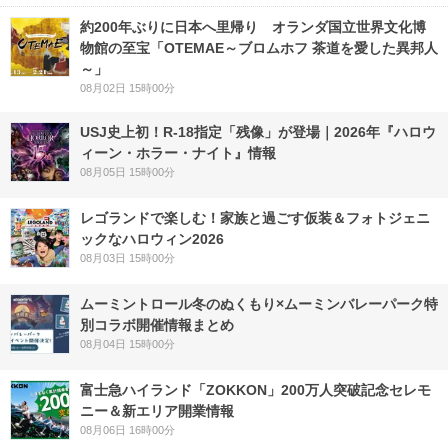
約200年ぶりに日本へ里帰り オランダ国立世界文化博
物館の至宝「OTEMAE～ブロムホフ 茶道を愛した異邦人
～」
08月02日 15時00分
USJ史上初！R-18指定「残像」が登場｜2026年『ハロウ
ィーン・ホラー・ナイト』情報
08月05日 15時00分
レゴランドで楽しむ！家族と過ごす仮装＆フォトジェニ
ックなハロウィン2026
08月03日 15時00分
ムーミントロール冬のぬくもり×ムーミンバレーパーク特
別コラボ開催情報まとめ
08月04日 15時00分
富士急ハイランド「ZOKKON」200万人突破記念セレモ
ニー＆新エリア開業情報
08月06日 16時00分