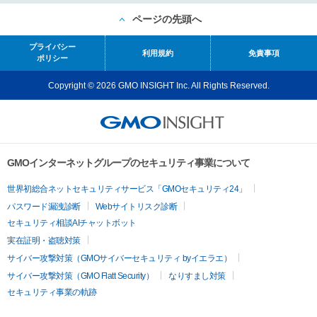
ページの先頭へ
プライバシー
利用規約
免責事項
ポリシー
Copyright © 2026 GMO INSIGHT Inc. All Rights Reserved.
GMOインターネットグループのセキュリティ事業について
世界初総合ネットセキュリティサービス「GMOセキュリティ24」
パスワード漏洩診断
Webサイトリスク診断
セキュリティ相談AIチャットボット
実在証明・盗聴対策
サイバー攻撃対策（GMOサイバーセキュリティ byイエラエ）
サイバー攻撃対策（GMO Flatt Security）
なりすまし対策
セキュリティ事業の軌跡