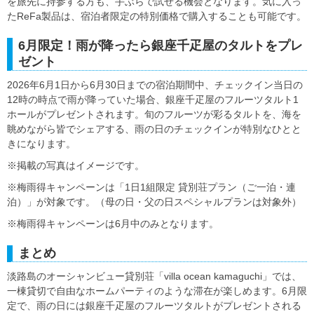
を旅先に持参する方も、手ぶらで試せる機会となります。気に入っ
たReFa製品は、宿泊者限定の特別価格で購入することも可能です。
6月限定！雨が降ったら銀座千疋屋のタルトをプレ
ゼント
2026年6月1日から6月30日までの宿泊期間中、チェックイン当日の
12時の時点で雨が降っていた場合、銀座千疋屋のフルーツタルト1
ホールがプレゼントされます。旬のフルーツが彩るタルトを、海を
眺めながら皆でシェアする、雨の日のチェックインが特別なひとと
きになります。
※掲載の写真はイメージです。
※梅雨得キャンペーンは「1日1組限定 貸別荘プラン（ご一泊・連
泊）」が対象です。（母の日・父の日スペシャルプランは対象外）
※梅雨得キャンペーンは6月中のみとなります。
まとめ
淡路島のオーシャンビュー貸別荘「villa ocean kamaguchi」では、
一棟貸切で自由なホームパーティのような滞在が楽しめます。6月限
定で、雨の日には銀座千疋屋のフルーツタルトがプレゼントされる