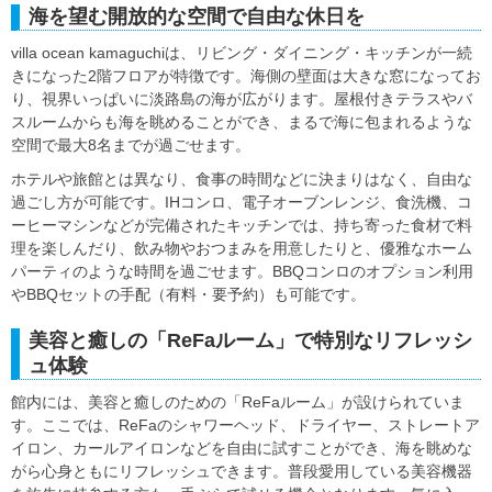
海を望む開放的な空間で自由な休日を
villa ocean kamaguchiは、リビング・ダイニング・キッチンが一続
きになった2階フロアが特徴です。海側の壁面は大きな窓になってお
り、視界いっぱいに淡路島の海が広がります。屋根付きテラスやバ
スルームからも海を眺めることができ、まるで海に包まれるような
空間で最大8名までが過ごせます。
ホテルや旅館とは異なり、食事の時間などに決まりはなく、自由な
過ごし方が可能です。IHコンロ、電子オーブンレンジ、食洗機、コ
ーヒーマシンなどが完備されたキッチンでは、持ち寄った食材で料
理を楽しんだり、飲み物やおつまみを用意したりと、優雅なホーム
パーティのような時間を過ごせます。BBQコンロのオプション利用
やBBQセットの手配（有料・要予約）も可能です。
美容と癒しの「ReFaルーム」で特別なリフレッシ
ュ体験
館内には、美容と癒しのための「ReFaルーム」が設けられていま
す。ここでは、ReFaのシャワーヘッド、ドライヤー、ストレートア
イロン、カールアイロンなどを自由に試すことができ、海を眺めな
がら心身ともにリフレッシュできます。普段愛用している美容機器