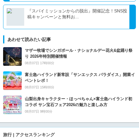
『スパイミッションからの脱出』開催記念！SNS投
稿キャンペーンと無料お...
あわせて読みたい記事
マザー牧場でシンガポール・ナショナルデー花火&盆踊り祭
り 2026年特別開催情報
08月07日 17時00分
富士急ハイランド新常設「サンエックス パラダイス」開業イ
ベントレポ！
08月07日 15時00分
山梨出身キャラクター・ほっぺちゃん×富士急ハイランド初
コラボ サン宝石フェア2026の魅力と楽しみ方
08月07日 9時00分
旅行 | アクセスランキング