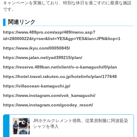
キャンペーンを実施しており、特別な休日を過ごすのに最適な施設
です。
関連リンク
https://www.489pro.com/asp/489/menu.asp?
id=28000022&ty=ser&list=YES&gp=YES&lan=JPN&liop=1
https://www.ikyu.com/00050845/
https://www.jalan.net/yad399215/plan/
https://reserve.489ban.net/client/v-o-kamaguchi/0/plan
https://hotel.travel.rakuten.co.jp/hotelinfo/plan/177648
https://villaocean-kamaguchi.jp/
https://www.instagram.com/vok_kamaguchi/
https://www.instagram.com/goodey_resort/
JRホテルクレメント徳島、従業員制服に阿波藍染
シャツを導入