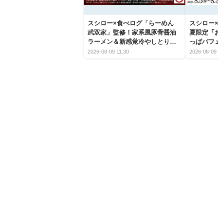
スシロー×食べログ「らーめん
スシロー×
武双家」監修！家系風豚骨醤油
夏限定「
ラーメン＆新感覚冷やしとり天
っぱパフ
うどんが新登場
2026-08-09 11:30
2026-08-09 