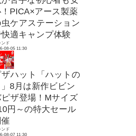
！PICA×アース製薬
の虫ケアステーション
で快適キャンプ体験
レンド
6-08-05 11:30
ピザハット「ハットの
日」8月は新作ビビン
バピザ登場！Mサイズ
810円～の特大セール
開催
レンド
6-08-07 11:30