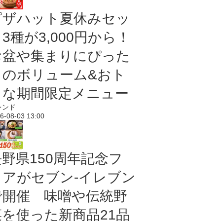
ピザハット夏休みセッ
3種が3,000円から！
お盆や集まりにぴった
りのボリューム&おト
クな期間限定メニュー
レンド
6-08-03 13:00
長野県150周年記念フ
ェアがセブン-イレブン
で開催 味噌や伝統野
菜を使った新商品21品