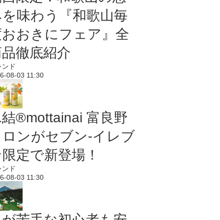
みを味わう『和歌山毎
度おおきにフェア』全
商品徹底紹介
レンド
6-08-03 11:30
結®mottainai 富良野
メロンがセブン‐イレブ
ン限定で新登場！
レンド
6-08-03 11:30
虫が苦手な初心者も安