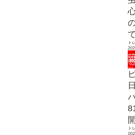
心
ト
202
ト
202