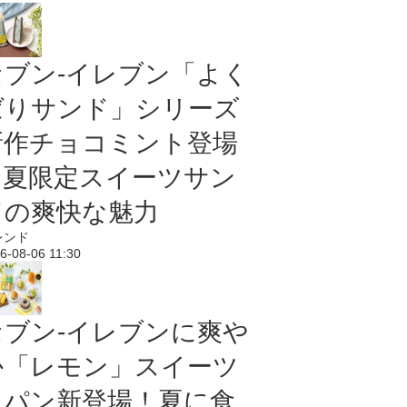
セブン‐イレブン「よく
ばりサンド」シリーズ
新作チョコミント登場
｜夏限定スイーツサン
ドの爽快な魅力
レンド
6-08-06 11:30
セブン‐イレブンに爽や
か「レモン」スイーツ
＆パン新登場！夏に食