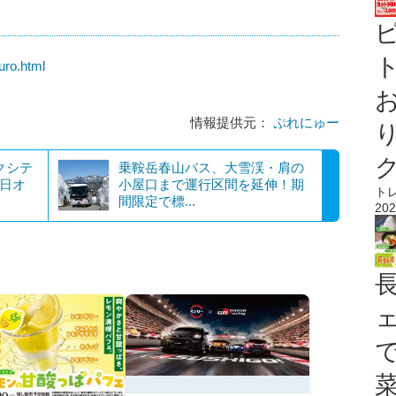
ト
uro.html
情報提供元：
ぷれにゅー
クシテ
乗鞍岳春山バス、大雪渓・肩の
9日オ
小屋口まで運行区間を延伸！期
ト
間限定で標...
202