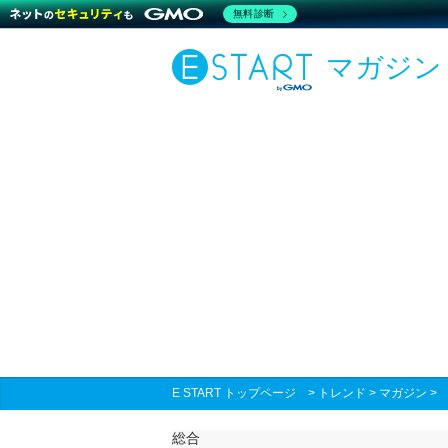
無料診断
マガジン
E START トップページ
>
トレンド
>
マガジン
総合