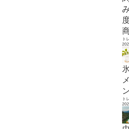
ト
202
氷
ト
202