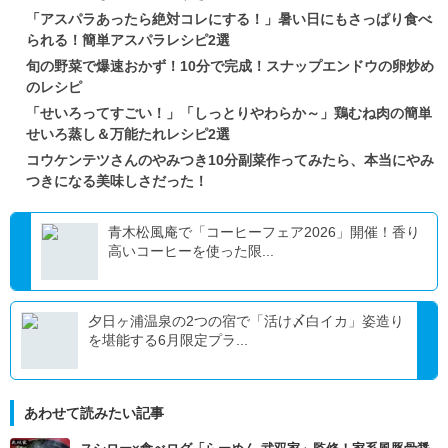
「アスパラあったら絶対コレにする！」暑い日にもさっぱり食べ
られる！簡単アスパラレシピ2選
旬の野菜で爆速おかず！10分で完成！スナップエンドウの卵炒め
のレシピ
「せいろってすごい！」「しっとりやわらか～」鶏むね肉の簡単
せいろ蒸し＆万能たれレシピ2選
コウケンテツさんのやみつき10分副菜作ってみたら、本当にやみ
つきになる美味しさだった！
青木松風庵で「コーヒーフェア2026」開催！香り
高いコーヒーを使った限...
夕日ヶ浦温泉の2つの宿で「活け〆白イカ」姿造り
を堪能する6月限定プラ...
あわせて読みたい記事