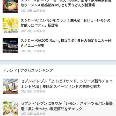
スシロー×食べログ「らーめん 武双家」監修！家系風豚骨醤
油ラーメン＆新感覚冷やしとり天うどんが新登場
08月09日 11時30分
スシロー×C.C.レモン初コラボ！夏限定「おいしーレモンの
甘酸っぱパフェ」新登場
08月09日 11時30分
スシロー×GAZOO Racing初コラボ！夏休み限定ミニカー付
きメニュー登場
08月08日 11時30分
トレンド | アクセスランキング
セブン‐イレブン「よくばりサンド」シリーズ新作チョコ
ミント登場｜夏限定スイーツサンドの爽快な魅力
08月06日 11時30分
セブン‐イレブンに爽やか「レモン」スイーツ＆パン新登
場！夏に食べたい限定商品をチェック
08月03日 11時30分