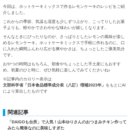
今回は、ホットケーキミックスで作るレモンケーキのレシピをご紹
介しました。
これからの季節、気温も湿度も少しずつ上がり、こってりしたお菓
子よりも、軽やかでさわやかな味わいが嬉しくなります。
そんなときにぴったりなのが、さっぱりとしたレモンの風味が楽し
めるレモンケーキ。ホットケーキミックスで手軽に作れるのに、口
に入れた瞬間ふんわり広がる爽やかさは、ちょっとしたご褒美気分
です。
おやつの時間はもちろん、朝食やちょっとした手土産にもおすす
め。初夏のひと時に、ぜひ気軽に楽しんでみてくださいね♪
※記事内のカロリー表示は
文部科学省「日本食品標準成分表（八訂）増補2023年」
をもとにAI
により算出したものです
関連記事
「DAIGOも台所」で人気！山本ゆりさんのおつまみチキン作って
みたら簡単なのに美味しすぎた