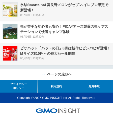
氷結®mottainai 富良野メロンがセブン‐イレブン限定で
新登場！
08月03日 11時30分
虫が苦手な初心者も安心！PICA×アース製薬の虫ケアス
テーションで快適キャンプ体験
08月05日 11時30分
ピザハット「ハットの日」8月は新作ビビンバピザ登場！
Mサイズ810円～の特大セール開催
08月07日 11時30分
ページの先頭へ
プライバシー
利用規約
免責事項
ポリシー
Copyright © 2026 GMO INSIGHT Inc. All Rights Reserved.