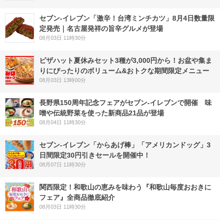
セブン-イレブン「激辛！台湾ミンチカツ」8月4日数量限
定発売｜名古屋発祥の旨辛グルメが登場
08月03日 11時30分
ピザハット夏休みセット3種が3,000円から！お盆や集ま
りにぴったりのボリューム&おトクな期間限定メニュー
08月03日 13時00分
長野県150周年記念フェアがセブン-イレブンで開催 味
噌や伝統野菜を使った新商品21品が登場
08月04日 11時30分
セブン‐イレブン「からあげ棒」「アメリカンドッグ」3
日間限定30円引きセールを開催中！
08月07日 11時30分
関西限定！和歌山の恵みを味わう『和歌山毎度おおきに
フェア』全商品徹底紹介
08月03日 11時30分