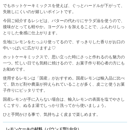
でもホットケーキミックスを使えば、ぐっとハードルが下がって、
失敗しにくいのが嬉しいポイントです。
今回ご紹介するレシピは、バターの代わりにサラダ油を使うので、
後味がとっても軽やか。ヨーグルトを加えることで、ふんわりしっ
とりした食感に仕上がります。
生地にレモンをたっぷり使ってるので、すっきりした香りがお口の
中いっぱいに広がりますよ♡
ホットケーキミックスで、思い立った時にさっと作れるのも魅力の
一つ。忙しい日でも気軽に焼けるので、お菓子作り初心者の方にも
お勧めです。
使用するレモンは「国産」がおすすめ。国産レモンは輸入品に比べ
て、防カビ剤や農薬が抑えられていることが多く、皮ごと使うお菓
子作りにピッタリです。
国産レモンが手に入らない場合は、輸入レモンの表面を塩でやさし
くこすり、ぬるま湯でしっかり洗ってから使いましょう。
ひと手間かける事で、気持ちよく皮まで楽しめます。
レモンケーキの材料（パウンド型1台分）