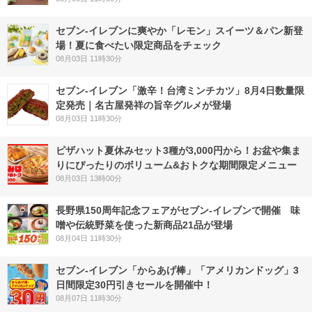
セブン‐イレブンに爽やか「レモン」スイーツ＆パン新登
場！夏に食べたい限定商品をチェック
08月03日 11時30分
セブン-イレブン「激辛！台湾ミンチカツ」8月4日数量限
定発売｜名古屋発祥の旨辛グルメが登場
08月03日 11時30分
ピザハット夏休みセット3種が3,000円から！お盆や集ま
りにぴったりのボリューム&おトクな期間限定メニュー
08月03日 13時00分
長野県150周年記念フェアがセブン-イレブンで開催 味
噌や伝統野菜を使った新商品21品が登場
08月04日 11時30分
セブン‐イレブン「からあげ棒」「アメリカンドッグ」3
日間限定30円引きセールを開催中！
08月07日 11時30分