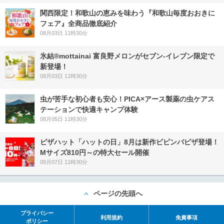
関西限定！和歌山の恵みを味わう『和歌山毎度おおきに
フェア』全商品徹底紹介
08月03日 11時30分
氷結®mottainai 富良野メロンがセブン‐イレブン限定で
新登場！
08月03日 11時30分
虫が苦手な初心者も安心！PICA×アース製薬の虫ケアス
テーションで快適キャンプ体験
08月05日 11時30分
ピザハット「ハットの日」8月は新作ビビンバピザ登場！
Mサイズ810円～の特大セール開催
08月07日 11時30分
ページの先頭へ
プライバシー
利用規約
免責事項
ポリシー