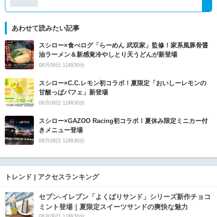
あわせて読みたい記事
スシロー×食べログ「らーめん 武双家」監修！家系風豚骨醤
油ラーメン＆新感覚冷やしとり天うどんが新登場
08月09日 11時30分
スシロー×C.C.レモン初コラボ！夏限定「おいしーレモンの
甘酸っぱパフェ」新登場
08月09日 11時30分
スシロー×GAZOO Racing初コラボ！夏休み限定ミニカー付
きメニュー登場
08月08日 11時30分
トレンド | アクセスランキング
セブン‐イレブン「よくばりサンド」シリーズ新作チョコ
ミント登場｜夏限定スイーツサンドの爽快な魅力
08月06日 11時30分