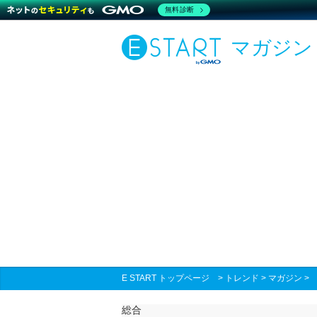
無料診断
マガジン
E START トップページ
>
トレンド
>
マガジン
総合