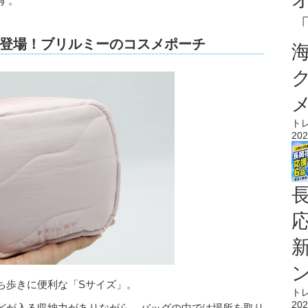
ます。
登場！ブリルミーのコスメポーチ
ト
202
ち歩きに便利な「Sサイズ」。
ト
202
どが入る収納力がありながら、バッグの中では場所を取り