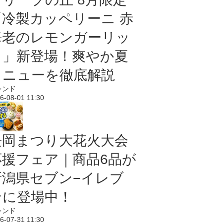
「冷製カッペリーニ 赤
海老のレモンガーリッ
ク」新登場！爽やか夏
メニューを徹底解説
レンド
6-08-01 11:30
長岡まつり大花火大会
応援フェア｜商品6品が
新潟県セブン−イレブ
ンに登場中！
レンド
6-07-31 11:30