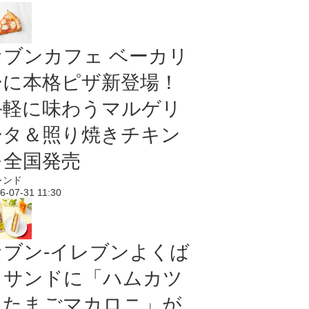
セブンカフェ ベーカリ
ーに本格ピザ新登場！
手軽に味わうマルゲリ
ータ＆照り焼きチキン
を全国発売
レンド
6-07-31 11:30
セブン‐イレブンよくば
りサンドに「ハムカツ
＆たまごマカロニ」が