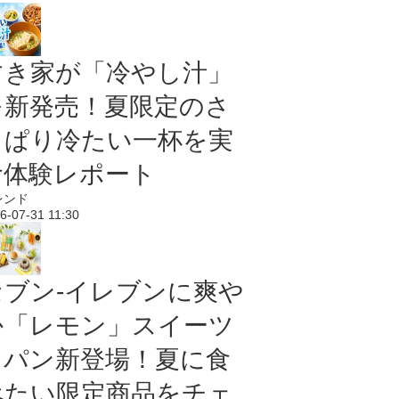
すき家が「冷やし汁」
を新発売！夏限定のさ
っぱり冷たい一杯を実
食体験レポート
レンド
6-07-31 11:30
セブン‐イレブンに爽や
か「レモン」スイーツ
＆パン新登場！夏に食
べたい限定商品をチェ