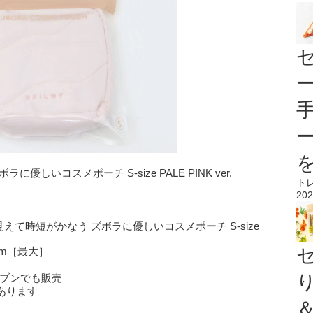
優しいコスメポーチ S-size PALE PINK ver.
ト
202
が見えて時短がかなう ズボラに優しいコスメポーチ S-size
cm［最大］
レブンでも販売
あります