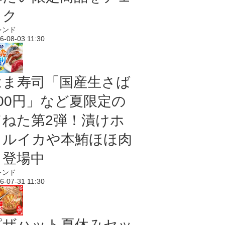
ック
レンド
6-08-03 11:30
はま寿司「国産生さば
100円」など夏限定の
旨ねた第2弾！漬けホ
タルイカや本鮪ほほ肉
も登場中
レンド
6-07-31 11:30
ピザハット夏休みセッ