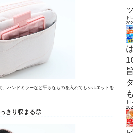
ト
202
で、ハンドミラーなど平らなものを入れてもシルエットを
ト
202
っきり収まる◎