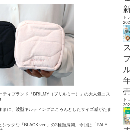
ト
202
ル
ティブランド「BRILMY（ブリルミー）」の大人気コス
！
ト
202
ままに、波型キルティングにころんとしたサイズ感がたま
」とシックな「BLACK ver.」の2種類展開。今回は「PALE