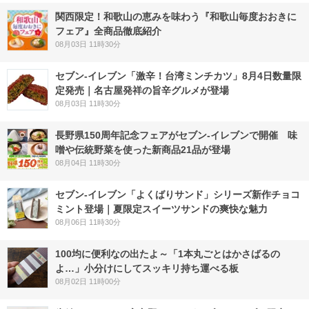
関西限定！和歌山の恵みを味わう『和歌山毎度おおきに
フェア』全商品徹底紹介
08月03日 11時30分
セブン-イレブン「激辛！台湾ミンチカツ」8月4日数量限
定発売｜名古屋発祥の旨辛グルメが登場
08月03日 11時30分
長野県150周年記念フェアがセブン-イレブンで開催 味
噌や伝統野菜を使った新商品21品が登場
08月04日 11時30分
セブン‐イレブン「よくばりサンド」シリーズ新作チョコ
ミント登場｜夏限定スイーツサンドの爽快な魅力
08月06日 11時30分
100均に便利なの出たよ～「1本丸ごとはかさばるの
よ…」小分けにしてスッキリ持ち運べる板
08月02日 11時00分