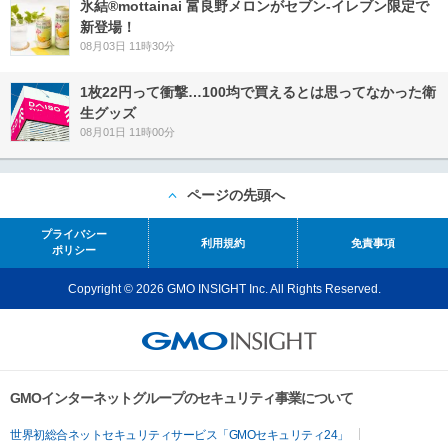
氷結®mottainai 富良野メロンがセブン‐イレブン限定で
新登場！
08月03日 11時30分
1枚22円って衝撃…100均で買えるとは思ってなかった衛
生グッズ
08月01日 11時00分
ページの先頭へ
プライバシー
利用規約
免責事項
ポリシー
Copyright © 2026 GMO INSIGHT Inc. All Rights Reserved.
GMOインターネットグループのセキュリティ事業について
世界初総合ネットセキュリティサービス「GMOセキュリティ24」