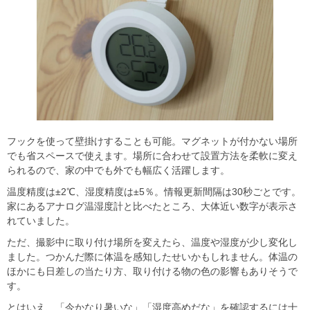
フックを使って壁掛けすることも可能。マグネットが付かない場所
でも省スペースで使えます。場所に合わせて設置方法を柔軟に変え
られるので、家の中でも外でも幅広く活躍します。
温度精度は±2℃、湿度精度は±5％。情報更新間隔は30秒ごとです。
家にあるアナログ温湿度計と比べたところ、大体近い数字が表示さ
れていました。
ただ、撮影中に取り付け場所を変えたら、温度や湿度が少し変化し
ました。つかんだ際に体温を感知したせいかもしれません。体温の
ほかにも日差しの当たり方、取り付ける物の色の影響もありそうで
す。
とはいえ、「今かなり暑いな」「湿度高めだな」を確認するには十