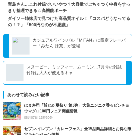
宝島さん…これ付録でいいやつ？大容量でごちゃつく中身をすっ
きり整理できる♡高機能ポーチ
ダイソー姉妹店で見つけた高品質オイル！「コスパどうなってる
の！？」「500円なのが不思議」
カジュアルワインバル「MITAN」に限定フレーバ
ー「みたん 抹茶」が登場...
スヌーピー、ミッフィー、ムーミン…7月号の雑誌
付録は大人が使えるキャ...
あわせて読みたい記事
はま寿司「旨ねた夏祭り 第3弾」大葉ニンニク香るビンチョ
ウマグロ100円フェア開催情報
08月07日 11時30分
セブン‐イレブン「カレーフェス」全15品商品詳細とお得な限
定キャンペーン情報