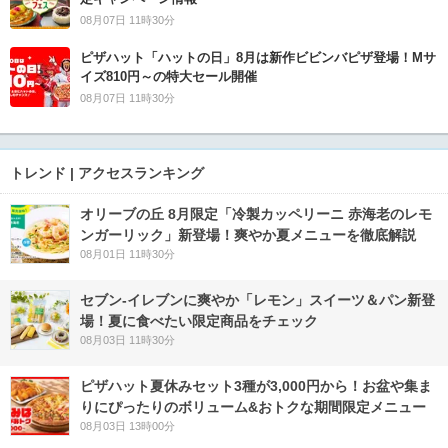
08月07日 11時30分
ピザハット「ハットの日」8月は新作ビビンバピザ登場！Mサ
イズ810円～の特大セール開催
08月07日 11時30分
トレンド | アクセスランキング
オリーブの丘 8月限定「冷製カッペリーニ 赤海老のレモ
ンガーリック」新登場！爽やか夏メニューを徹底解説
08月01日 11時30分
セブン‐イレブンに爽やか「レモン」スイーツ＆パン新登
場！夏に食べたい限定商品をチェック
08月03日 11時30分
ピザハット夏休みセット3種が3,000円から！お盆や集ま
りにぴったりのボリューム&おトクな期間限定メニュー
08月03日 13時00分