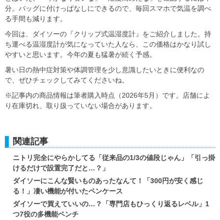
分。バッグに付けっぱなしにできるので、毎回スマホで気温を調べ
る手間も減ります。
今回は、ダイソーの『クリップ式温湿度計』をご紹介しました。持
ち運べる温湿度計が気になっていた人なら、この価格はかなり試し
やすいと思います。今年の夏も猛暑が続く予感。
暑い日の熱中症対策や体調管理を少し意識したいときに便利なの
で、ぜひチェックしてみてくださいね。
※記事内の商品情報は筆者購入時点（2026年5月）です。店舗によ
り在庫切れ、取り扱っていない場合があります。
関連記事
ニトリ完全にやらかしてる「従来品の1/3の値段じゃん」「引っ掛
けるだけで設置完了だと…？」
ダイソーにこんな賢いものあったなんて！「300円が安く感じ
る！」凄い機能が付いたペンケース
ダイソーで買えていいの…？「専門店もひっくり返るレベル」1
つ7役の多機能ペンチ