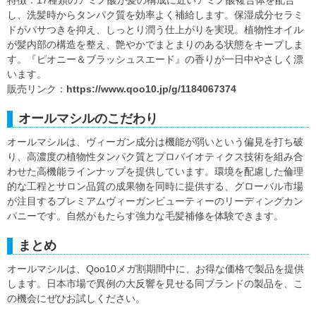
し、洗髪時からタンパク質を効率よく補給します。保湿成分セラミ
ドがパサつきを抑え、しっとり潤う仕上がりを実現。植物性オイル
が髪内部の構造を整え、艶やかでまとまりのある状態をキープしま
す。『ピオニー＆ブラッシュスエード』の香りが一日中やさしく漂
います。
販売リンク：
https://www.qoo10.jp/g/1184067374
オールマシルのこだわり
オールマシルは、ヴィーガン成分は機能が弱いという偏見を打ち破
り、高濃度の植物性タンパク質とプロバイオティクス技術を組み合
わせた高機能ラインナップを提供しています。環境を配慮した倫理
的な工程とサロン品質の成果物を同時に提供する、グローバル市場
が注目するプレミアムヴィーガンビューティーのリーディングカン
パニーです。自然がもたらす強力な毛髪補修を体験できます。
まとめ
オールマシルは、Qoo10メガ割期間中に、お得な価格で製品を提供
します。日本市場で異例の大反響を見せる同ブランドの製品を、こ
の機会にぜひお試しください。