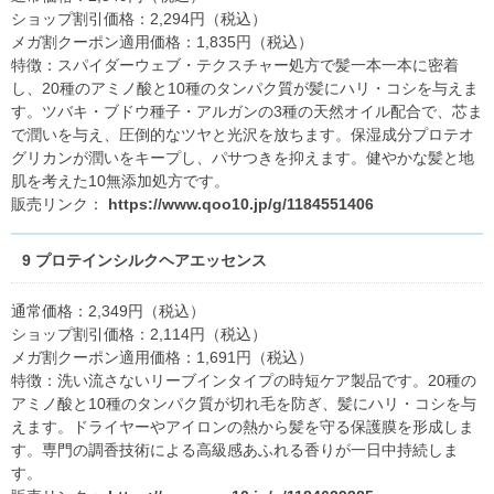
ショップ割引価格：2,294円（税込）
メガ割クーポン適用価格：1,835円（税込）
特徴：スパイダーウェブ・テクスチャー処方で髪一本一本に密着
し、20種のアミノ酸と10種のタンパク質が髪にハリ・コシを与えま
す。ツバキ・ブドウ種子・アルガンの3種の天然オイル配合で、芯ま
で潤いを与え、圧倒的なツヤと光沢を放ちます。保湿成分プロテオ
グリカンが潤いをキープし、パサつきを抑えます。健やかな髪と地
肌を考えた10無添加処方です。
販売リンク：
https://www.qoo10.jp/g/1184551406
9 プロテインシルクヘアエッセンス
通常価格：2,349円（税込）
ショップ割引価格：2,114円（税込）
メガ割クーポン適用価格：1,691円（税込）
特徴：洗い流さないリーブインタイプの時短ケア製品です。20種の
アミノ酸と10種のタンパク質が切れ毛を防ぎ、髪にハリ・コシを与
えます。ドライヤーやアイロンの熱から髪を守る保護膜を形成しま
す。専門の調香技術による高級感あふれる香りが一日中持続しま
す。