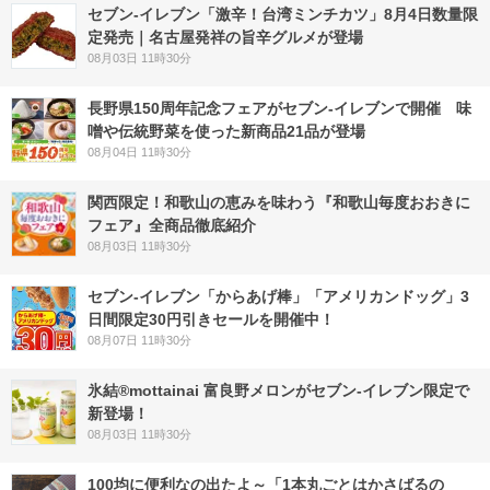
セブン-イレブン「激辛！台湾ミンチカツ」8月4日数量限
定発売｜名古屋発祥の旨辛グルメが登場
08月03日 11時30分
長野県150周年記念フェアがセブン-イレブンで開催 味
噌や伝統野菜を使った新商品21品が登場
08月04日 11時30分
関西限定！和歌山の恵みを味わう『和歌山毎度おおきに
フェア』全商品徹底紹介
08月03日 11時30分
セブン‐イレブン「からあげ棒」「アメリカンドッグ」3
日間限定30円引きセールを開催中！
08月07日 11時30分
氷結®mottainai 富良野メロンがセブン‐イレブン限定で
新登場！
08月03日 11時30分
100均に便利なの出たよ～「1本丸ごとはかさばるの