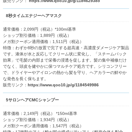
販売リンク：
https://www.qoo10.jp/g/1184629385
8秒タイムエナジーヘアマスク
通常価格：2,099円（税込）*100ml基準
ショップ割引価格：1,889円（税込）
メガ割クーポン適用価格：1,511円（税込）
特徴：わずか8秒の放置で完了する超高速・高濃度ダメージケア製品
です。液体が水と反応してクリーム状に変化し、「スチームパック
効果」で毛髪の内部まで栄養の浸透を促します。髪の集中補修だけ
でなく、頭皮を健やかに保つマルチケア処方です。シリコンフリー
で、ドライヤーやアイロンの熱から髪を守り、ヘアカラーの鮮やか
な発色を長く保ちます。
販売リンク：
https://www.qoo10.jp/g/1184549986
5サロンヘアCMCシャンプー
通常価格：2,149円（税込） *150ml基準
ショップ割引価格：1,934円（税込）
メガ割クーポン適用価格：1,547円（税込）
特徴：17種類のアミノ酸が髪の構成に近いアミノ酸複合体を配合