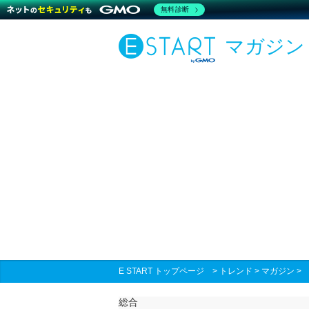
無料診断
マガジン
E START トップページ
>
トレンド
>
マガジン
総合