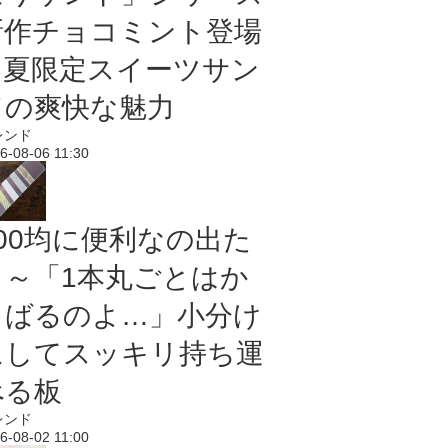
新作チョコミント登場
｜夏限定スイーツサン
ドの爽快な魅力
レンド
6-08-06 11:30
100均に便利なの出た
よ～「1本丸ごとはか
さばるのよ…」小分け
にしてスッキリ持ち運
べる板
レンド
6-08-02 11:00