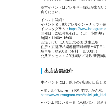
※本イベントはアレルギー症状が出ない
食ください。
イベント詳細：
イベント名：8大アレルゲン＋ナッツ不
インスタグラム：
https://www.instagram.
開催日：2026年6月21日（日） 小雨決
時間：11:00〜16:00
会場：けいはんな記念公園 芝生広場
住所：京都府相楽郡精華町精華台6丁目1
駐車場：約200台（有料 一回500円）
公共アクセス： JR祝園駅／近鉄 新祝
出店店舗紹介
本イベントには、以下の7店舗が出店し
● 晴レルヤkitchen （おむすび、かき
https://www.instagram.com/hallelujah_kit
● パン工房ゆいまーる（米粉パン、焼き