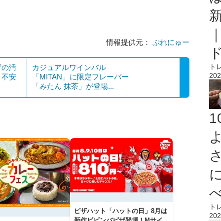
情報提供元：
ぷれにゅー
ト
ずの汚
カジュアルワインバル
202
と不安
「MITAN」に限定フレーバー
「みたん 抹茶」が登場...
ト
ピザハット「ハットの日」8月は
202
新作ビビンバピザ登場！Mサイ