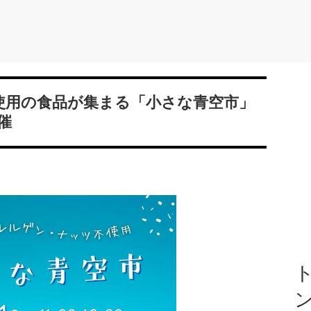
使用の食品が集まる「小さな青空市」
催
ト