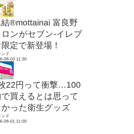
結®mottainai 富良野
メロンがセブン‐イレブ
ン限定で新登場！
レンド
6-08-03 11:30
枚22円って衝撃…100
均で買えるとは思って
なかった衛生グッズ
レンド
6-08-01 11:00