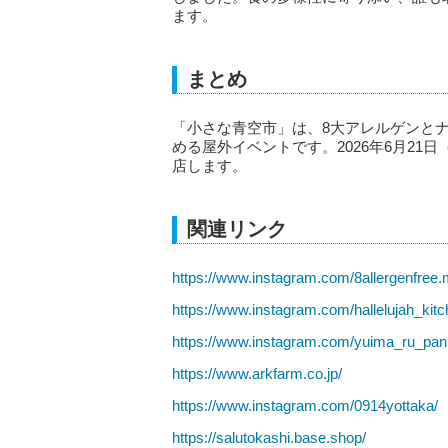
ます。
まとめ
「小さな青空市」は、8大アレルゲンと
める屋外イベントです。2026年6月2
店します。
関連リンク
https://www.instagram.com/8allergenfree.
https://www.instagram.com/hallelujah_kit
https://www.instagram.com/yuima_ru_pa
https://www.arkfarm.co.jp/
https://www.instagram.com/0914yottaka/
https://salutokashi.base.shop/