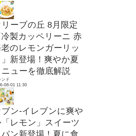
オリーブの丘 8月限定
「冷製カッペリーニ 赤
海老のレモンガーリッ
ク」新登場！爽やか夏
メニューを徹底解説
レンド
6-08-01 11:30
セブン‐イレブンに爽や
か「レモン」スイーツ
＆パン新登場！夏に食