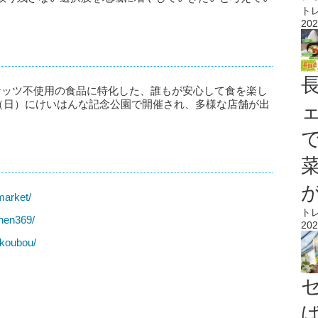
ト
202
ナッツ不使用の食品に特化した、誰もが安心して食を楽し
1日（日）にけいはんな記念公園で開催され、多様な店舗が出
market/
ト
chen369/
202
nkoubou/