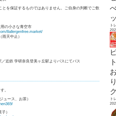
ことを保証するものではありません。ご自身の判断でご飲
ト
使用の小さな青空市
202
com/8allergenfree.market/
行（雨天中止）
ト
園駅／近鉄 学研奈良登美ヶ丘駅よりバスにてバス
ます。
氷、ジュース、お茶）
ト
202
chen369/
菓子）