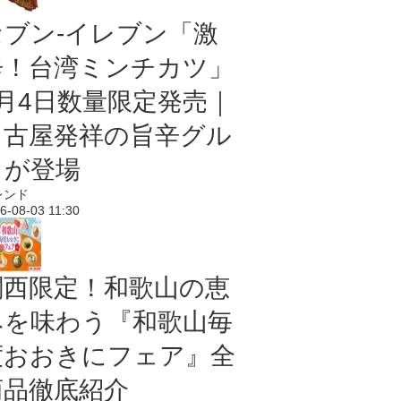
セブン-イレブン「激
辛！台湾ミンチカツ」
8月4日数量限定発売｜
名古屋発祥の旨辛グル
メが登場
レンド
6-08-03 11:30
関西限定！和歌山の恵
みを味わう『和歌山毎
度おおきにフェア』全
商品徹底紹介