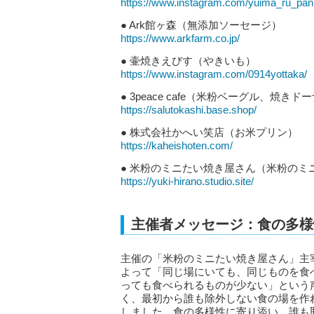
https://www.instagram.com/yuima_ru_pa
● Ark館ヶ森（無添加ソーセージ）
https://www.arkfarm.co.jp/
● 壷焼きえびす（やきいも）
https://www.instagram.com/0914yottaka/
● 3peace cafe（米粉ベーグル、焼き
https://salutokashi.base.shop/
● 株式会社かへい笑店（お米プリン）
https://kaheishoten.com/
● 米粉のミニたい焼き屋さん（米粉のミ
https://yuki-hirano.studio.site/
主催者メッセージ：食の多様
主催の「米粉のミニたい焼き屋さん」主
よって「同じ場にいても、同じものを食
っても食べられるものが少ない」という
く、最初から誰も除外しない食の場を作
しました。食の多様性に寄り添い、誰も