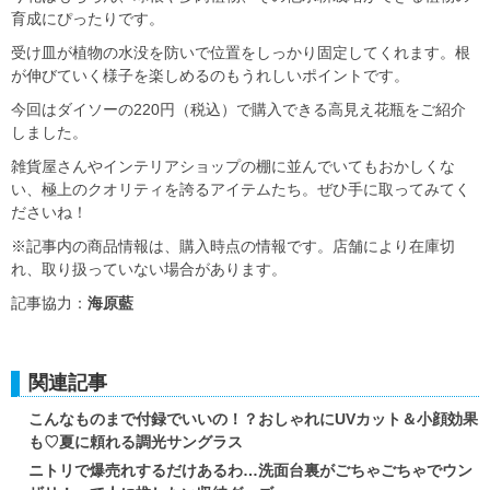
育成にぴったりです。
受け皿が植物の水没を防いで位置をしっかり固定してくれます。根
が伸びていく様子を楽しめるのもうれしいポイントです。
今回はダイソーの220円（税込）で購入できる高見え花瓶をご紹介
しました。
雑貨屋さんやインテリアショップの棚に並んでいてもおかしくな
い、極上のクオリティを誇るアイテムたち。ぜひ手に取ってみてく
ださいね！
※記事内の商品情報は、購入時点の情報です。店舗により在庫切
れ、取り扱っていない場合があります。
記事協力：
海原藍
関連記事
こんなものまで付録でいいの！？おしゃれにUVカット＆小顔効果
も♡夏に頼れる調光サングラス
ニトリで爆売れするだけあるわ…洗面台裏がごちゃごちゃでウン