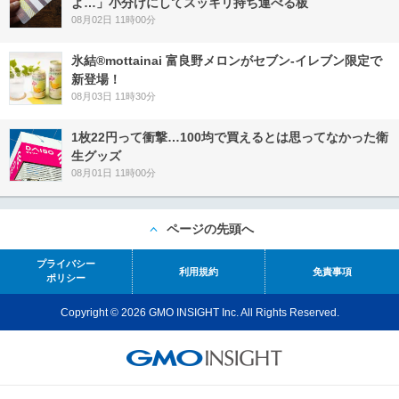
よ…」小分けにしてスッキリ持ち運べる板
08月02日 11時00分
氷結®mottainai 富良野メロンがセブン‐イレブン限定で
新登場！
08月03日 11時30分
1枚22円って衝撃…100均で買えるとは思ってなかった衛
生グッズ
08月01日 11時00分
ページの先頭へ
プライバシー
利用規約
免責事項
ポリシー
Copyright © 2026 GMO INSIGHT Inc. All Rights Reserved.