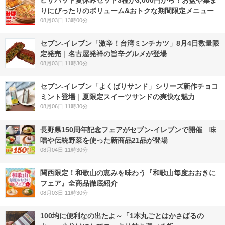
りにぴったりのボリューム&おトクな期間限定メニュー
08月03日 13時00分
セブン-イレブン「激辛！台湾ミンチカツ」8月4日数量限
定発売｜名古屋発祥の旨辛グルメが登場
08月03日 11時30分
セブン‐イレブン「よくばりサンド」シリーズ新作チョコ
ミント登場｜夏限定スイーツサンドの爽快な魅力
08月06日 11時30分
長野県150周年記念フェアがセブン-イレブンで開催 味
噌や伝統野菜を使った新商品21品が登場
08月04日 11時30分
関西限定！和歌山の恵みを味わう『和歌山毎度おおきに
フェア』全商品徹底紹介
08月03日 11時30分
100均に便利なの出たよ～「1本丸ごとはかさばるの