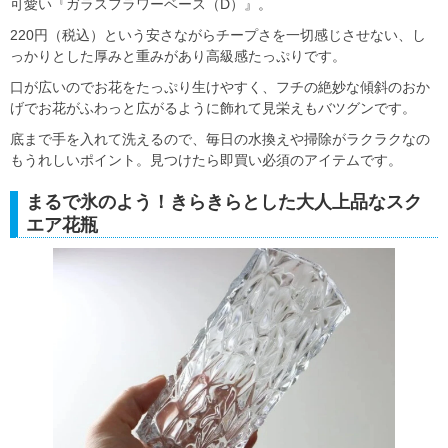
可愛い『ガラスフラワーベース（D）』。
220円（税込）という安さながらチープさを一切感じさせない、し
っかりとした厚みと重みがあり高級感たっぷりです。
口が広いのでお花をたっぷり生けやすく、フチの絶妙な傾斜のおか
げでお花がふわっと広がるように飾れて見栄えもバツグンです。
底まで手を入れて洗えるので、毎日の水換えや掃除がラクラクなの
もうれしいポイント。見つけたら即買い必須のアイテムです。
まるで氷のよう！きらきらとした大人上品なスク
エア花瓶