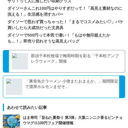
ザリ！って人に推したい収納グッズ
ダイソーさんこれ100円はやりすぎだって！「高見え素材なのに
洗える！」生活感を消すカバー
ダイソーで思わず買っちゃった！「まるでコスメみたい♡」パケ
買いしたら大成功だった文房具
ダイソーで500円って本気で凄い！「もはや無印超えたか
も…！」即売り切れそうな高見えバッグ
那須千本松牧場で梅雨時期を彩る「千本松アンブ
レラウォーク」開催
「豚骨魚介ラーメン 小僧またおまえか。」期間限定
で濃厚ホルモンまぜそ...
あわせて読みたい記事
はま寿司「旨ねた夏祭り 第3弾」大葉ニンニク香るビンチョ
ウマグロ100円フェア開催情報