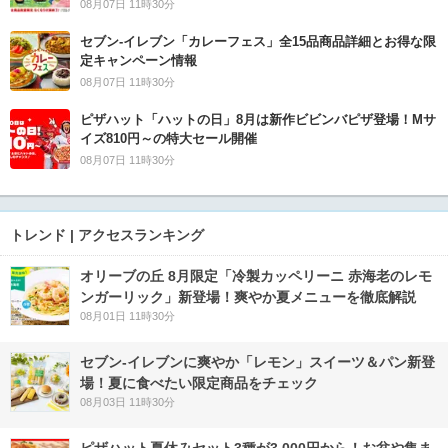
08月07日 11時30分
セブン‐イレブン「カレーフェス」全15品商品詳細とお得な限
定キャンペーン情報
08月07日 11時30分
ピザハット「ハットの日」8月は新作ビビンバピザ登場！Mサ
イズ810円～の特大セール開催
08月07日 11時30分
トレンド | アクセスランキング
オリーブの丘 8月限定「冷製カッペリーニ 赤海老のレモ
ンガーリック」新登場！爽やか夏メニューを徹底解説
08月01日 11時30分
セブン‐イレブンに爽やか「レモン」スイーツ＆パン新登
場！夏に食べたい限定商品をチェック
08月03日 11時30分
ピザハット夏休みセット3種が3,000円から！お盆や集ま