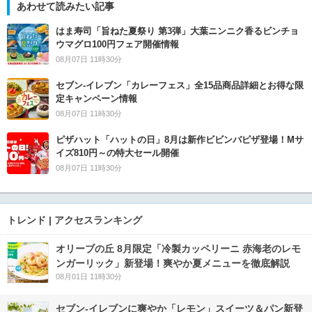
あわせて読みたい記事
はま寿司「旨ねた夏祭り 第3弾」大葉ニンニク香るビンチョ
ウマグロ100円フェア開催情報
08月07日 11時30分
セブン‐イレブン「カレーフェス」全15品商品詳細とお得な限
定キャンペーン情報
08月07日 11時30分
ピザハット「ハットの日」8月は新作ビビンバピザ登場！Mサ
イズ810円～の特大セール開催
08月07日 11時30分
トレンド | アクセスランキング
オリーブの丘 8月限定「冷製カッペリーニ 赤海老のレモ
ンガーリック」新登場！爽やか夏メニューを徹底解説
08月01日 11時30分
セブン‐イレブンに爽やか「レモン」スイーツ＆パン新登