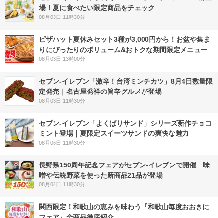
場！夏に食べたい限定商品をチェック
08月03日 11時30分
ピザハット夏休みセット3種が3,000円から！お盆や集ま
りにぴったりのボリューム&おトクな期間限定メニュー
08月03日 13時00分
セブン-イレブン「激辛！台湾ミンチカツ」8月4日数量限
定発売｜名古屋発祥の旨辛グルメが登場
08月03日 11時30分
セブン‐イレブン「よくばりサンド」シリーズ新作チョコ
ミント登場｜夏限定スイーツサンドの爽快な魅力
08月06日 11時30分
長野県150周年記念フェアがセブン-イレブンで開催 味
噌や伝統野菜を使った新商品21品が登場
08月04日 11時30分
関西限定！和歌山の恵みを味わう『和歌山毎度おおきに
フェア』全商品徹底紹介