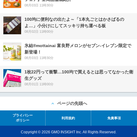
08月03日 11時30分
100均に便利なの出たよ～「1本丸ごとはかさばるの
よ…」小分けにしてスッキリ持ち運べる板
08月02日 11時00分
氷結®mottainai 富良野メロンがセブン‐イレブン限定で
新登場！
08月03日 11時30分
1枚22円って衝撃…100均で買えるとは思ってなかった衛
生グッズ
08月01日 11時00分
ページの先頭へ
プライバシー
利用規約
免責事項
ポリシー
Copyright © 2026 GMO INSIGHT Inc. All Rights Reserved.