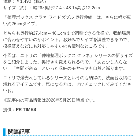
価格：￥1,490（税込）
サイズ（約）：幅26×奥行27.4～48.1×高さ12.2cm
「整理ボックス クラネ ワイドダブル 奥行伸縮」は、さらに幅が広
い約26cmタイプ。
どちらも奥行約27.4cm～48.1cmまで調整できる仕様で、収納場所
に合わせやすいのがポイント。お好みでサイズを調整できるので、
模様替えなどにも対応しやすいのも便利なところです。
今回は、ニトリの「伸縮整理ボックス クラネ」シリーズの新サイズ
をご紹介しました。奥行きを変えられるので、「あと少し入らな
い」「空間が余る」といった収納のモヤモヤも自然と減ります。
ニトリで爆売れしているシリーズというのも納得の、洗面台収納に
頼れるアイテムです。気になる方は、ぜひチェックしてみてくださ
いね。
※記事内の商品情報は2026年5月29日時点です。
提供：
PR TIMES
関連記事