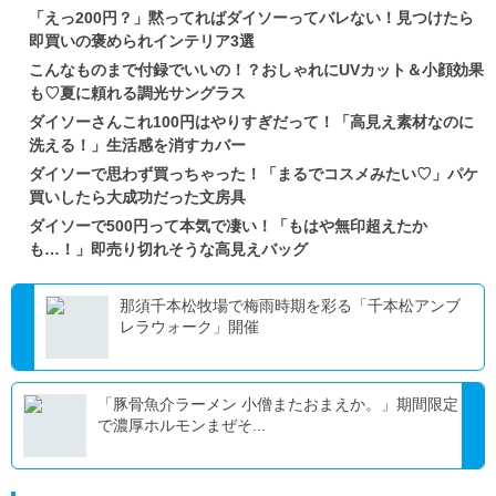
「えっ200円？」黙ってればダイソーってバレない！見つけたら
即買いの褒められインテリア3選
こんなものまで付録でいいの！？おしゃれにUVカット＆小顔効果
も♡夏に頼れる調光サングラス
ダイソーさんこれ100円はやりすぎだって！「高見え素材なのに
洗える！」生活感を消すカバー
ダイソーで思わず買っちゃった！「まるでコスメみたい♡」パケ
買いしたら大成功だった文房具
ダイソーで500円って本気で凄い！「もはや無印超えたか
も…！」即売り切れそうな高見えバッグ
那須千本松牧場で梅雨時期を彩る「千本松アンブ
レラウォーク」開催
「豚骨魚介ラーメン 小僧またおまえか。」期間限定
で濃厚ホルモンまぜそ...