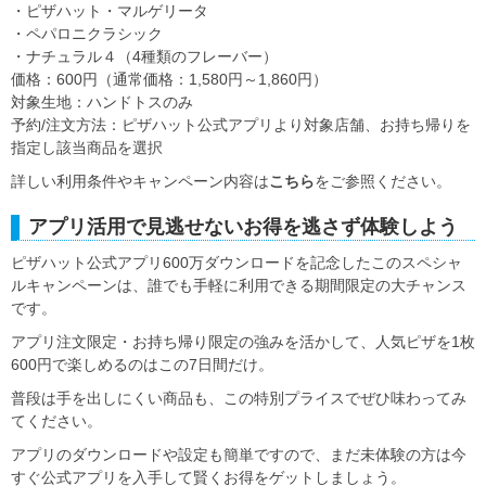
・ピザハット・マルゲリータ
・ペパロニクラシック
・ナチュラル４（4種類のフレーバー）
価格：600円（通常価格：1,580円～1,860円）
対象生地：ハンドトスのみ
予約/注文方法：ピザハット公式アプリより対象店舗、お持ち帰りを
指定し該当商品を選択
詳しい利用条件やキャンペーン内容は
こちら
をご参照ください。
アプリ活用で見逃せないお得を逃さず体験しよう
ピザハット公式アプリ600万ダウンロードを記念したこのスペシャ
ルキャンペーンは、誰でも手軽に利用できる期間限定の大チャンス
です。
アプリ注文限定・お持ち帰り限定の強みを活かして、人気ピザを1枚
600円で楽しめるのはこの7日間だけ。
普段は手を出しにくい商品も、この特別プライスでぜひ味わってみ
てください。
アプリのダウンロードや設定も簡単ですので、まだ未体験の方は今
すぐ公式アプリを入手して賢くお得をゲットしましょう。