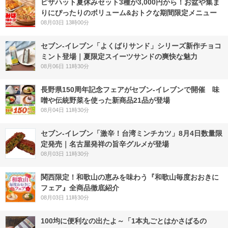
ピザハット夏休みセット3種が3,000円から！お盆や集ま
りにぴったりのボリューム&おトクな期間限定メニュー
08月03日 13時00分
セブン‐イレブン「よくばりサンド」シリーズ新作チョコ
ミント登場｜夏限定スイーツサンドの爽快な魅力
08月06日 11時30分
長野県150周年記念フェアがセブン-イレブンで開催 味
噌や伝統野菜を使った新商品21品が登場
08月04日 11時30分
セブン-イレブン「激辛！台湾ミンチカツ」8月4日数量限
定発売｜名古屋発祥の旨辛グルメが登場
08月03日 11時30分
関西限定！和歌山の恵みを味わう『和歌山毎度おおきに
フェア』全商品徹底紹介
08月03日 11時30分
100均に便利なの出たよ～「1本丸ごとはかさばるの