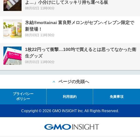
よ…」小分けにしてスッキリ持ち運べる板
08月02日 11時00分
氷結®mottainai 富良野メロンがセブン‐イレブン限定で
新登場！
08月03日 11時30分
1枚22円って衝撃…100均で買えるとは思ってなかった衛
生グッズ
08月01日 11時00分
ページの先頭へ
プライバシー
利用規約
免責事項
ポリシー
Copyright © 2026 GMO INSIGHT Inc. All Rights Reserved.