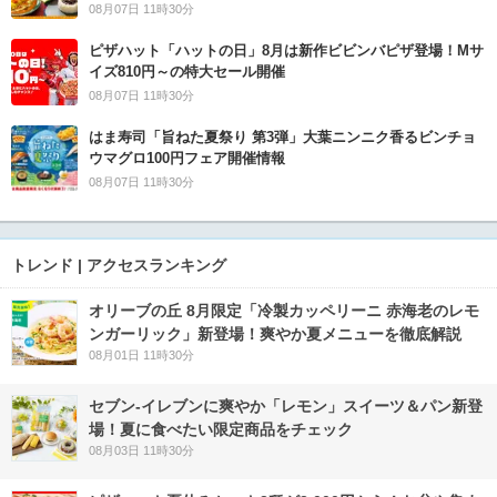
08月07日 11時30分
ピザハット「ハットの日」8月は新作ビビンバピザ登場！Mサ
イズ810円～の特大セール開催
08月07日 11時30分
はま寿司「旨ねた夏祭り 第3弾」大葉ニンニク香るビンチョ
ウマグロ100円フェア開催情報
08月07日 11時30分
トレンド | アクセスランキング
オリーブの丘 8月限定「冷製カッペリーニ 赤海老のレモ
ンガーリック」新登場！爽やか夏メニューを徹底解説
08月01日 11時30分
セブン‐イレブンに爽やか「レモン」スイーツ＆パン新登
場！夏に食べたい限定商品をチェック
08月03日 11時30分