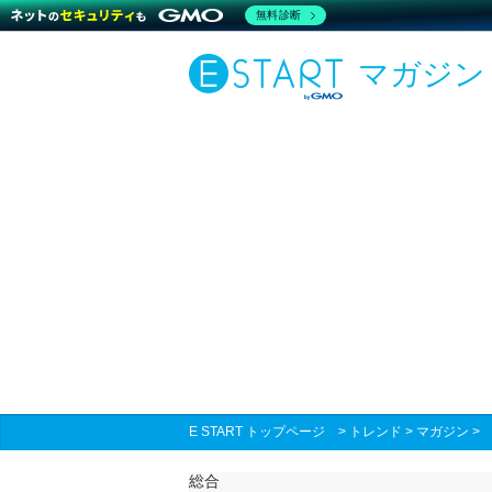
無料診断
マガジン
E START トップページ
>
トレンド
>
マガジン
総合