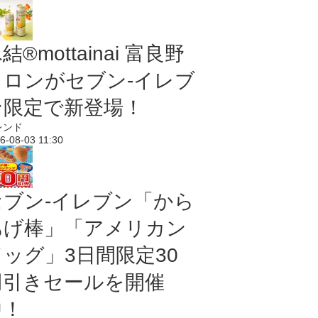
結®mottainai 富良野
メロンがセブン‐イレブ
ン限定で新登場！
レンド
6-08-03 11:30
セブン‐イレブン「から
あげ棒」「アメリカン
ドッグ」3日間限定30
円引きセールを開催
中！