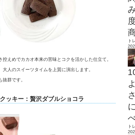
ト
202
さ控えめでカカオ本来の苦味とコクを活かした仕立て。
、大人のスイーツタイムを上質に演出します。
も抜群です。
クッキー：贅沢ダブルショコラ
ト
202