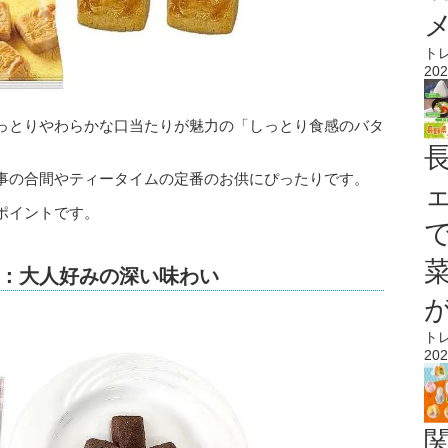
ト
202
っとりやわらかな口当たりが魅力の「しっとり食感のバタ
事の合間やティータイムの定番のお供にぴったりです。
ポイントです。
：大人好みの深い味わい
ト
202