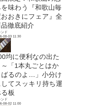
みを味わう『和歌山毎
度おおきにフェア』全
商品徹底紹介
レンド
6-08-03 11:30
100均に便利なの出た
よ～「1本丸ごとはか
さばるのよ…」小分け
にしてスッキリ持ち運
べる板
レンド
6-08-02 11:00