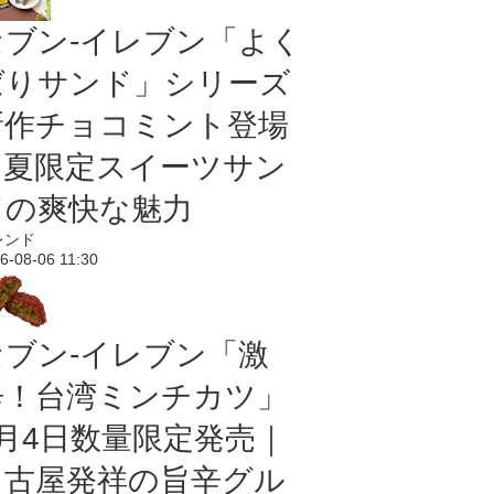
セブン‐イレブン「よく
ばりサンド」シリーズ
新作チョコミント登場
｜夏限定スイーツサン
ドの爽快な魅力
レンド
6-08-06 11:30
セブン-イレブン「激
辛！台湾ミンチカツ」
8月4日数量限定発売｜
名古屋発祥の旨辛グル