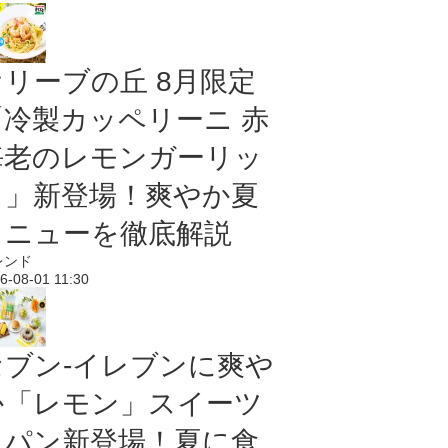
オリーブの丘 8月限定
「冷製カッペリーニ 赤
海老のレモンガーリッ
ク」新登場！爽やか夏
メニューを徹底解説
レンド
6-08-01 11:30
セブン‐イレブンに爽や
か「レモン」スイーツ
＆パン新登場！夏に食