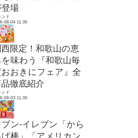
が登場
レンド
6-08-04 11:30
関西限定！和歌山の恵
みを味わう『和歌山毎
度おおきにフェア』全
商品徹底紹介
レンド
6-08-03 11:30
セブン‐イレブン「から
あげ棒」「アメリカン