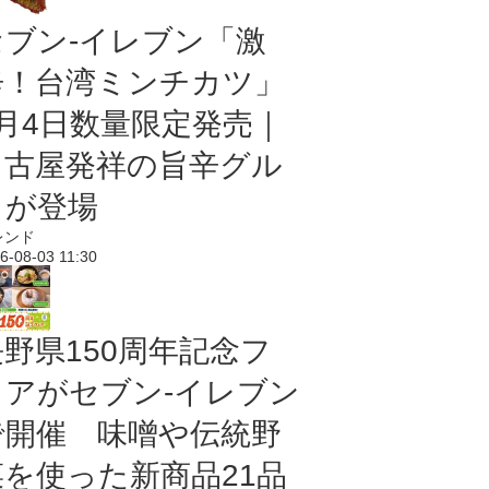
セブン-イレブン「激
辛！台湾ミンチカツ」
8月4日数量限定発売｜
名古屋発祥の旨辛グル
メが登場
レンド
6-08-03 11:30
長野県150周年記念フ
ェアがセブン-イレブン
で開催 味噌や伝統野
菜を使った新商品21品