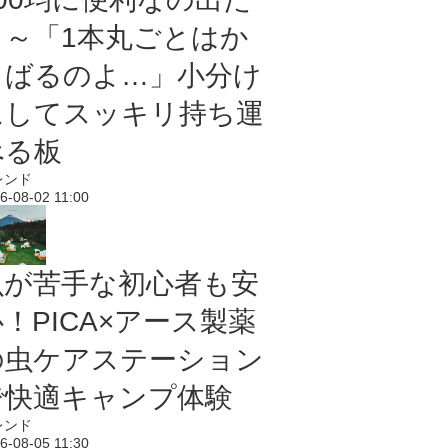
よ～「1本丸ごとはか
さばるのよ…」小分け
にしてスッキリ持ち運
べる板
レンド
6-08-02 11:00
虫が苦手な初心者も安
！PICA×アース製薬
の虫ケアステーション
で快適キャンプ体験
レンド
6-08-05 11:30