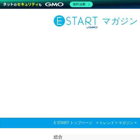
無料診断
マガジン
E START トップページ
>
トレンド
>
マガジン
総合