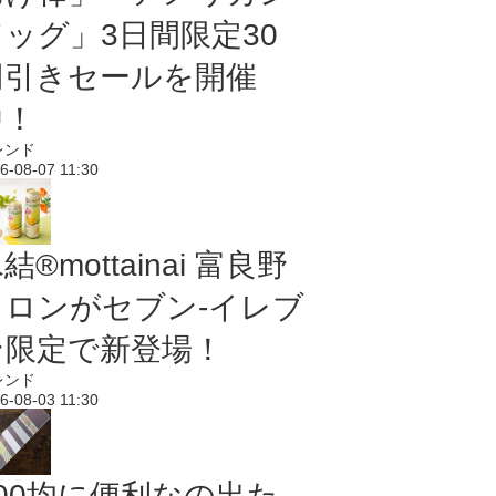
ドッグ」3日間限定30
円引きセールを開催
中！
レンド
6-08-07 11:30
結®mottainai 富良野
メロンがセブン‐イレブ
ン限定で新登場！
レンド
6-08-03 11:30
100均に便利なの出た