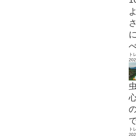
ト
202
心
ト
202