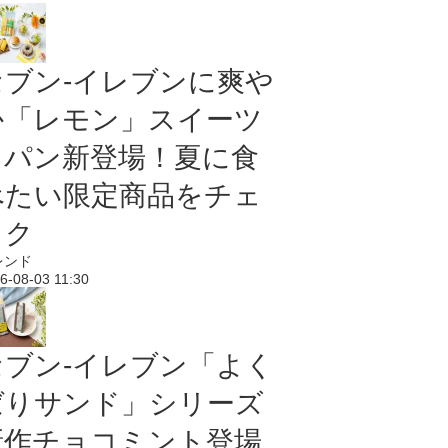
セブン‐イレブンに爽や
か「レモン」スイーツ
＆パン新登場！夏に食
べたい限定商品をチェ
ック
レンド
6-08-03 11:30
セブン‐イレブン「よく
ばりサンド」シリーズ
新作チョコミント登場