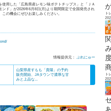
を使用した「広島県産レモン味ポテトチップス」と「ＪＡ
ド」が2026年6月8日(月)より期間限定で全国発売され
ト
、この機会にぜひお楽しみください。
202
mond/
情報提供元：
ぷれにゅー
山梨県産すもも「貴陽」の予約
ト
販売開始、JAタウンで濃厚な甘
202
みと上品な...