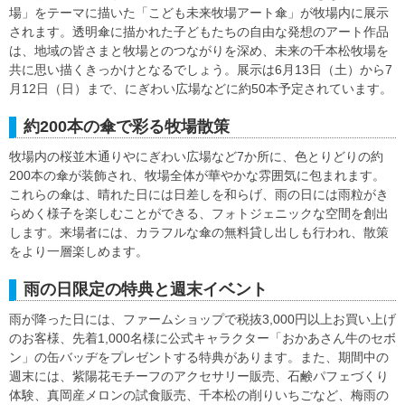
場」をテーマに描いた「こども未来牧場アート傘」が牧場内に展示
されます。透明傘に描かれた子どもたちの自由な発想のアート作品
は、地域の皆さまと牧場とのつながりを深め、未来の千本松牧場を
共に思い描くきっかけとなるでしょう。展示は6月13日（土）から7
月12日（日）まで、にぎわい広場などに約50本予定されています。
約200本の傘で彩る牧場散策
牧場内の桜並木通りやにぎわい広場など7か所に、色とりどりの約
200本の傘が装飾され、牧場全体が華やかな雰囲気に包まれます。
これらの傘は、晴れた日には日差しを和らげ、雨の日には雨粒がき
らめく様子を楽しむことができる、フォトジェニックな空間を創出
します。来場者には、カラフルな傘の無料貸し出しも行われ、散策
をより一層楽しめます。
雨の日限定の特典と週末イベント
雨が降った日には、ファームショップで税抜3,000円以上お買い上げ
のお客様、先着1,000名様に公式キャラクター「おかあさん牛のセボ
ン」の缶バッヂをプレゼントする特典があります。また、期間中の
週末には、紫陽花モチーフのアクセサリー販売、石鹸パフェづくり
体験、真岡産メロンの試食販売、千本松の削りいちごなど、梅雨の