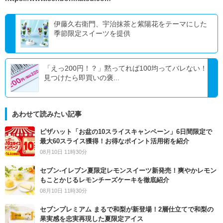
伊藤久右衛門、宇治抹茶と紫陽花をテーマにした
季節限定スイーツを提供
「えっ200円！？」黙ってれば100均ってバレない！
見つけたら即買いの褒...
あわせて読みたい記事
ピザハット「お盆の10スライスキャンペーン」6日間限定で
最大60スライス獲得！お得なポイント活用術を紹介
08月10日 11時30分
セブン‐イレブン夏限定レモンスイーツ新発売！爽やかレモン
もことかじるレモンチーズケーキを徹底紹介
08月10日 11時30分
セブンプレミアム まるで和梨が新登場！2層仕立てで和梨の
果実感を忠実再現した夏限定アイス