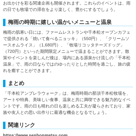
お出かけを彩る関連企画も開催されます。これらのイベントは、雨
の日でも牧場での滞在をより楽しく、豊かにするでしょう。
梅雨の時期に嬉しい温かいメニューと温泉
梅雨の肌寒い日には、ファームレストランや千本松オープンカフェ
で提供される「焼いて食べるニョッキ」（550円）、「クリームソ
ースオムライス」（1,680円）、「牧場リコッタチーズドッグ」
（720円）といった期間限定メニューで温まることができます。散
策やイベントを楽しんだ後は、場内にある源泉かけ流しの「千本松
温泉」で、雨の日ならではのゆったりとした時間を過ごし、旅の疲
れを癒すことができます。
まとめ
「千本松アンブレラウォーク」は、梅雨時期の那須千本松牧場を、
アートや特典、美味しい食事、温泉と共に満喫できる魅力的なイベ
ントです。雨の日も晴れの日も楽しめる工夫が凝らされており、家
族や友人との思い出作りに最適な機会となるでしょう。
関連リンク
https://www.senbonmatsu.com