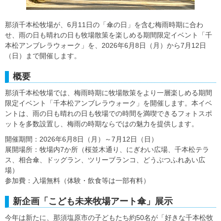
那須千本松牧場が、6月11日の「傘の日」を含む梅雨時期に合わ
せ、雨の日も晴れの日も牧場散策を楽しめる期間限定イベント「千
本松アンブレラウォーク」を、2026年6月8日（月）から7月12日
（日）まで開催します。
概要
那須千本松牧場では、梅雨時期に牧場散策をより一層楽しめる期間
限定イベント「千本松アンブレラウォーク」を開催します。本イベ
ントは、雨の日も晴れの日も牧場での時間を満喫できるフォトスポ
ットを多数設置し、梅雨の時期ならではの魅力を提供します。
開催期間：2026年6月8日（月）～7月12日（日）
展開場所：牧場内7か所（桜並木通り、にぎわい広場、千本松テラ
ス、相合傘、ドッグラン、ツリーブランコ、どうぶつふれあい広
場）
参加費：入場無料（体験・飲食等は一部有料）
新企画「こども未来牧場アート傘」展示
今年は新たに、那須塩原市の子どもたち約50名が「好きな千本松牧