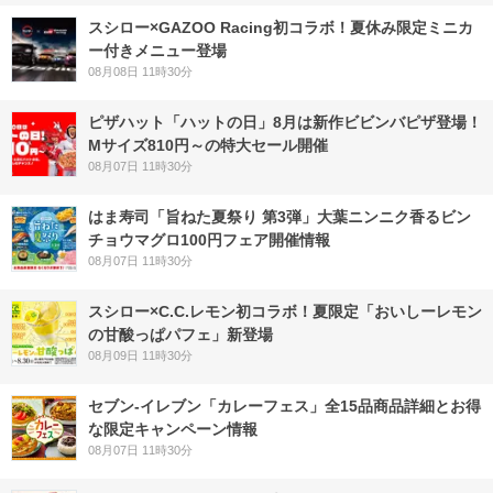
スシロー×GAZOO Racing初コラボ！夏休み限定ミニカ
ー付きメニュー登場
08月08日 11時30分
ピザハット「ハットの日」8月は新作ビビンバピザ登場！
Mサイズ810円～の特大セール開催
08月07日 11時30分
はま寿司「旨ねた夏祭り 第3弾」大葉ニンニク香るビン
チョウマグロ100円フェア開催情報
08月07日 11時30分
スシロー×C.C.レモン初コラボ！夏限定「おいしーレモン
の甘酸っぱパフェ」新登場
08月09日 11時30分
セブン‐イレブン「カレーフェス」全15品商品詳細とお得
な限定キャンペーン情報
08月07日 11時30分