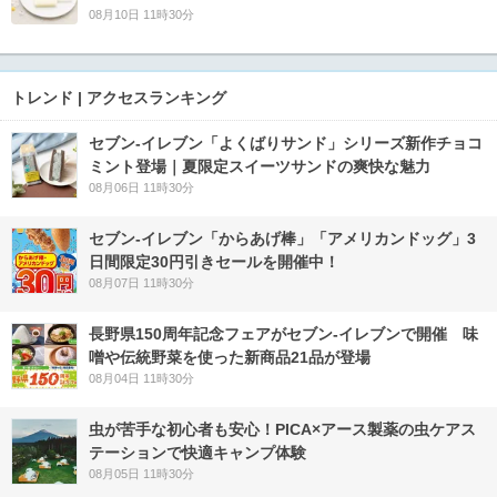
08月10日 11時30分
トレンド | アクセスランキング
セブン‐イレブン「よくばりサンド」シリーズ新作チョコ
ミント登場｜夏限定スイーツサンドの爽快な魅力
08月06日 11時30分
セブン‐イレブン「からあげ棒」「アメリカンドッグ」3
日間限定30円引きセールを開催中！
08月07日 11時30分
長野県150周年記念フェアがセブン-イレブンで開催 味
噌や伝統野菜を使った新商品21品が登場
08月04日 11時30分
虫が苦手な初心者も安心！PICA×アース製薬の虫ケアス
テーションで快適キャンプ体験
08月05日 11時30分