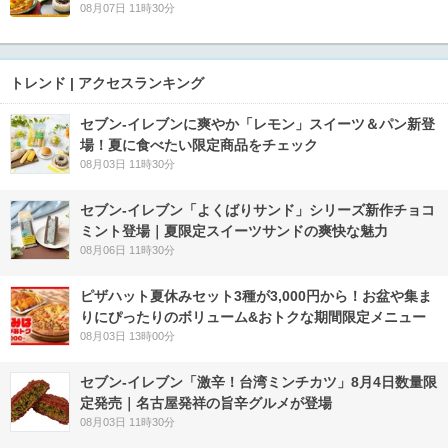
08月07日 11時30分
トレンド | アクセスランキング
セブン‐イレブンに爽やか「レモン」スイーツ＆パン新登
場！夏に食べたい限定商品をチェック
08月03日 11時30分
セブン‐イレブン「よくばりサンド」シリーズ新作チョコ
ミント登場｜夏限定スイーツサンドの爽快な魅力
08月06日 11時30分
ピザハット夏休みセット3種が3,000円から！お盆や集ま
りにぴったりのボリューム&おトクな期間限定メニュー
08月03日 13時00分
セブン-イレブン「激辛！台湾ミンチカツ」8月4日数量限
定発売｜名古屋発祥の旨辛グルメが登場
08月03日 11時30分