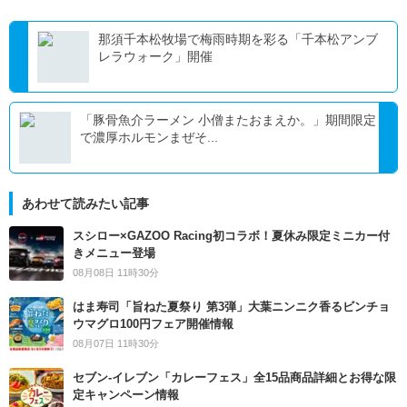
那須千本松牧場で梅雨時期を彩る「千本松アンブ
レラウォーク」開催
「豚骨魚介ラーメン 小僧またおまえか。」期間限定
で濃厚ホルモンまぜそ...
あわせて読みたい記事
スシロー×GAZOO Racing初コラボ！夏休み限定ミニカー付
きメニュー登場
08月08日 11時30分
はま寿司「旨ねた夏祭り 第3弾」大葉ニンニク香るビンチョ
ウマグロ100円フェア開催情報
08月07日 11時30分
セブン‐イレブン「カレーフェス」全15品商品詳細とお得な限
定キャンペーン情報