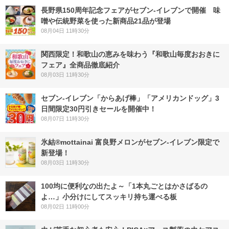
長野県150周年記念フェアがセブン-イレブンで開催 味
噌や伝統野菜を使った新商品21品が登場
08月04日 11時30分
関西限定！和歌山の恵みを味わう『和歌山毎度おおきに
フェア』全商品徹底紹介
08月03日 11時30分
セブン‐イレブン「からあげ棒」「アメリカンドッグ」3
日間限定30円引きセールを開催中！
08月07日 11時30分
氷結®mottainai 富良野メロンがセブン‐イレブン限定で
新登場！
08月03日 11時30分
100均に便利なの出たよ～「1本丸ごとはかさばるの
よ…」小分けにしてスッキリ持ち運べる板
08月02日 11時00分