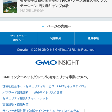
虫が苦手な初心者も安心！PICA×アース製薬の虫ケアス
テーションで快適キャンプ体験
08月05日 11時30分
ページの先頭へ
プライバシー
利用規約
免責事項
ポリシー
Copyright © 2026 GMO INSIGHT Inc. All Rights Reserved.
GMOインターネットグループのセキュリティ事業について
世界初総合ネットセキュリティサービス「GMOセキュリティ24」
パスワード漏洩診断
Webサイトリスク診断
セキュリティ相談AIチャットボット
実在証明・盗聴対策
サイバー攻撃対策（GMOサイバーセキュリティ byイエラエ）