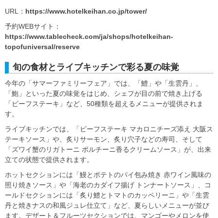
URL：
https://www.hotelkeihan.co.jp/tower/
予約WEBサイト：
https://www.tablecheck.com/ja/shops/hotelkeihan-
topofuniversal/reserve
旬の食材とライブキッチンで彩る夏の味覚
今年の「サマーファミリーフェア」では、「鱧」や「生雲丹」、
「鮑」といった夏の味覚をはじめ、シェフが目の前で焼き上げる
「ビーフステーキ」など、50種類を超えるメニューが提供されま
す。
ライブキッチンでは、「ビーフステーキ マカロニチーズ添え 大阪ス
テーキソース」や、炙りサーモン、炙り穴子などの寿司、そして
「ズワイ蟹のリガトーニ ポルチーニ香るクリームソース」が、出来
立ての状態で提供されます。
ホットセクションには「鰻とポテトのパイ包み焼き 赤ワイン風味の
照り焼きソース」や「海老のカダイフ揚げ トンナートソース」、コ
ールドセクションには「炙り鱧とトマトのカッペリーニ」や「生雲
丹と焼きナスの和風ジュレ仕立て」など、夏らしいメニューが並び
ます。デザート＆フルーツセクションでは、マンゴーやメロンを使