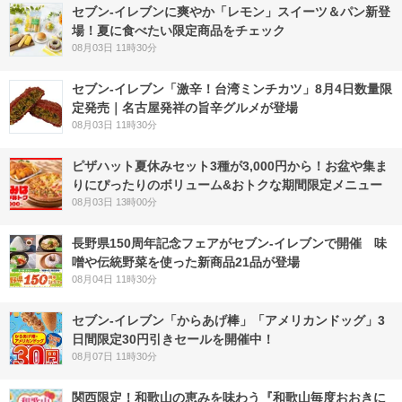
セブン‐イレブンに爽やか「レモン」スイーツ＆パン新登
場！夏に食べたい限定商品をチェック
08月03日 11時30分
セブン-イレブン「激辛！台湾ミンチカツ」8月4日数量限
定発売｜名古屋発祥の旨辛グルメが登場
08月03日 11時30分
ピザハット夏休みセット3種が3,000円から！お盆や集ま
りにぴったりのボリューム&おトクな期間限定メニュー
08月03日 13時00分
長野県150周年記念フェアがセブン-イレブンで開催 味
噌や伝統野菜を使った新商品21品が登場
08月04日 11時30分
セブン‐イレブン「からあげ棒」「アメリカンドッグ」3
日間限定30円引きセールを開催中！
08月07日 11時30分
関西限定！和歌山の恵みを味わう『和歌山毎度おおきに