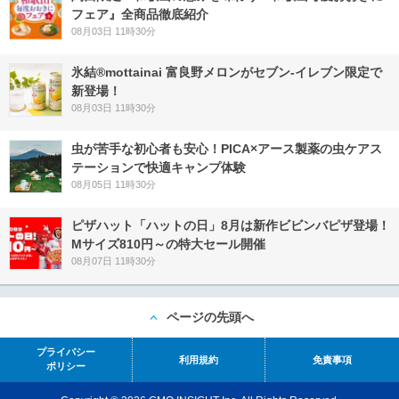
フェア』全商品徹底紹介
08月03日 11時30分
氷結®mottainai 富良野メロンがセブン‐イレブン限定で
新登場！
08月03日 11時30分
虫が苦手な初心者も安心！PICA×アース製薬の虫ケアス
テーションで快適キャンプ体験
08月05日 11時30分
ピザハット「ハットの日」8月は新作ビビンバピザ登場！
Mサイズ810円～の特大セール開催
08月07日 11時30分
ページの先頭へ
プライバシー
利用規約
免責事項
ポリシー