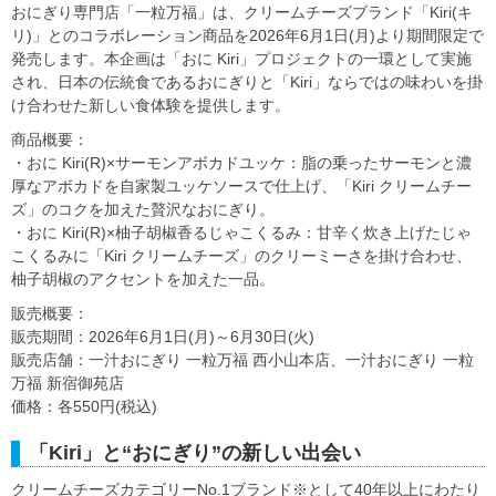
おにぎり専門店「一粒万福」は、クリームチーズブランド「Kiri(キ
リ)」とのコラボレーション商品を2026年6月1日(月)より期間限定で
発売します。本企画は「おに Kiri」プロジェクトの一環として実施
され、日本の伝統食であるおにぎりと「Kiri」ならではの味わいを掛
け合わせた新しい食体験を提供します。
商品概要：
・おに Kiri(R)×サーモンアボカドユッケ：脂の乗ったサーモンと濃
厚なアボカドを自家製ユッケソースで仕上げ、「Kiri クリームチー
ズ」のコクを加えた贅沢なおにぎり。
・おに Kiri(R)×柚子胡椒香るじゃこくるみ：甘辛く炊き上げたじゃ
こくるみに「Kiri クリームチーズ」のクリーミーさを掛け合わせ、
柚子胡椒のアクセントを加えた一品。
販売概要：
販売期間：2026年6月1日(月)～6月30日(火)
販売店舗：一汁おにぎり 一粒万福 西小山本店、一汁おにぎり 一粒
万福 新宿御苑店
価格：各550円(税込)
「Kiri」と“おにぎり”の新しい出会い
クリームチーズカテゴリーNo.1ブランド※として40年以上にわたり