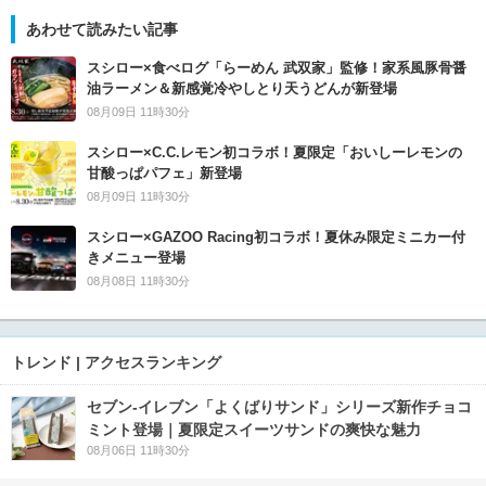
あわせて読みたい記事
スシロー×食べログ「らーめん 武双家」監修！家系風豚骨醤
油ラーメン＆新感覚冷やしとり天うどんが新登場
08月09日 11時30分
スシロー×C.C.レモン初コラボ！夏限定「おいしーレモンの
甘酸っぱパフェ」新登場
08月09日 11時30分
スシロー×GAZOO Racing初コラボ！夏休み限定ミニカー付
きメニュー登場
08月08日 11時30分
トレンド | アクセスランキング
セブン‐イレブン「よくばりサンド」シリーズ新作チョコ
ミント登場｜夏限定スイーツサンドの爽快な魅力
08月06日 11時30分