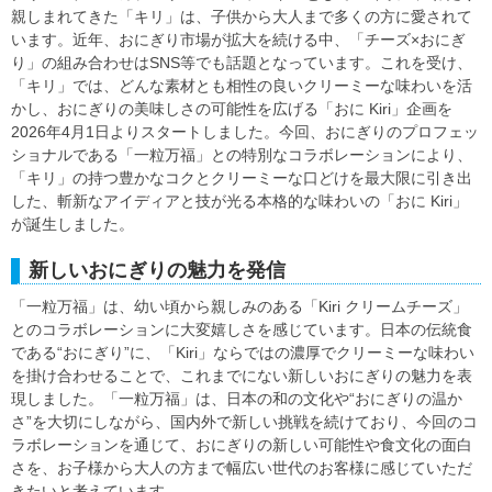
親しまれてきた「キリ」は、子供から大人まで多くの方に愛されて
います。近年、おにぎり市場が拡大を続ける中、「チーズ×おにぎ
り」の組み合わせはSNS等でも話題となっています。これを受け、
「キリ」では、どんな素材とも相性の良いクリーミーな味わいを活
かし、おにぎりの美味しさの可能性を広げる「おに Kiri」企画を
2026年4月1日よりスタートしました。今回、おにぎりのプロフェッ
ショナルである「一粒万福」との特別なコラボレーションにより、
「キリ」の持つ豊かなコクとクリーミーな口どけを最大限に引き出
した、斬新なアイディアと技が光る本格的な味わいの「おに Kiri」
が誕生しました。
新しいおにぎりの魅力を発信
「一粒万福」は、幼い頃から親しみのある「Kiri クリームチーズ」
とのコラボレーションに大変嬉しさを感じています。日本の伝統食
である“おにぎり”に、「Kiri」ならではの濃厚でクリーミーな味わい
を掛け合わせることで、これまでにない新しいおにぎりの魅力を表
現しました。「一粒万福」は、日本の和の文化や“おにぎりの温か
さ”を大切にしながら、国内外で新しい挑戦を続けており、今回のコ
ラボレーションを通じて、おにぎりの新しい可能性や食文化の面白
さを、お子様から大人の方まで幅広い世代のお客様に感じていただ
きたいと考えています。