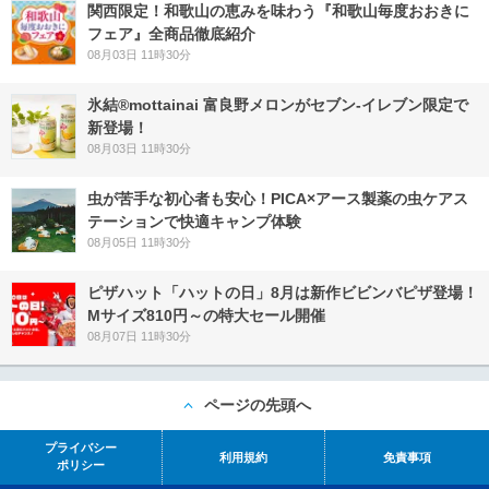
関西限定！和歌山の恵みを味わう『和歌山毎度おおきに
フェア』全商品徹底紹介
08月03日 11時30分
氷結®mottainai 富良野メロンがセブン‐イレブン限定で
新登場！
08月03日 11時30分
虫が苦手な初心者も安心！PICA×アース製薬の虫ケアス
テーションで快適キャンプ体験
08月05日 11時30分
ピザハット「ハットの日」8月は新作ビビンバピザ登場！
Mサイズ810円～の特大セール開催
08月07日 11時30分
ページの先頭へ
プライバシー
利用規約
免責事項
ポリシー