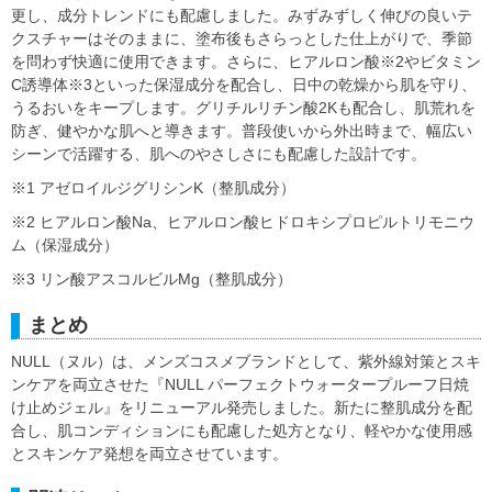
更し、成分トレンドにも配慮しました。みずみずしく伸びの良いテ
クスチャーはそのままに、塗布後もさらっとした仕上がりで、季節
を問わず快適に使用できます。さらに、ヒアルロン酸※2やビタミン
C誘導体※3といった保湿成分を配合し、日中の乾燥から肌を守り、
うるおいをキープします。グリチルリチン酸2Kも配合し、肌荒れを
防ぎ、健やかな肌へと導きます。普段使いから外出時まで、幅広い
シーンで活躍する、肌へのやさしさにも配慮した設計です。
※1 アゼロイルジグリシンK（整肌成分）
※2 ヒアルロン酸Na、ヒアルロン酸ヒドロキシプロピルトリモニウ
ム（保湿成分）
※3 リン酸アスコルビルMg（整肌成分）
まとめ
NULL（ヌル）は、メンズコスメブランドとして、紫外線対策とスキ
ンケアを両立させた『NULL パーフェクトウォータープルーフ日焼
け止めジェル』をリニューアル発売しました。新たに整肌成分を配
合し、肌コンディションにも配慮した処方となり、軽やかな使用感
とスキンケア発想を両立させています。