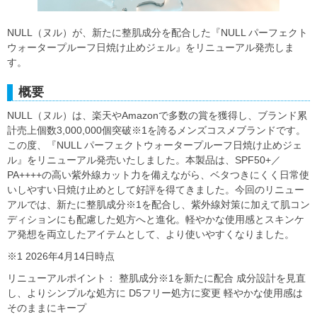
NULL（ヌル）が、新たに整肌成分を配合した『NULL パーフェクト
ウォータープルーフ日焼け止めジェル』をリニューアル発売しま
す。
概要
NULL（ヌル）は、楽天やAmazonで多数の賞を獲得し、ブランド累
計売上個数3,000,000個突破※1を誇るメンズコスメブランドです。
この度、『NULL パーフェクトウォータープルーフ日焼け止めジェ
ル』をリニューアル発売いたしました。本製品は、SPF50+／
PA++++の高い紫外線カット力を備えながら、ベタつきにくく日常使
いしやすい日焼け止めとして好評を得てきました。今回のリニュー
アルでは、新たに整肌成分※1を配合し、紫外線対策に加えて肌コン
ディションにも配慮した処方へと進化。軽やかな使用感とスキンケ
ア発想を両立したアイテムとして、より使いやすくなりました。
※1 2026年4月14日時点
リニューアルポイント： 整肌成分※1を新たに配合 成分設計を見直
し、よりシンプルな処方に D5フリー処方に変更 軽やかな使用感は
そのままにキープ