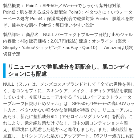
製品概要： Point1：SPF50+／PA++++でしっかり紫外線対策
Point2：肌を整える成分を新配合 Point3：ベタつきにくいウォータ
ーベース処方 Point4：保湿成分配合で乾燥対策 Point5：肌荒れを防
ぎ、健やかな肌へ Point6：毎日使いやすい設計
製品詳細： 商品名：NULL パーフェクトプルーフ日焼け止めジェル
内容量：40g 販売価格：2,017円(税込) 流通：オンライン（楽天・
Shopify・Yahoo!ショッピング・auPay・Qoo10）、Amazonは順次
切替予定
リニューアルで整肌成分を新配合し、肌コンディ
ションにも配慮
NULL（ヌル）は、メンズコスメブランドとして「全ての男性を美し
く」をコンセプトに、スキンケア、メイク、ボディケア製品を展開
しています。今回リニューアルする『NULL パーフェクトウォータ
ープルーフ日焼け止めジェル』は、SPF50+／PA++++の高いUVカッ
ト力と、ベタつかない軽やかな使用感が特徴です。リニューアルに
あたり、新たに整肌成分※1（アゼロイルジグリシンK）を配合。こ
れにより、紫外線対策だけでなく、日中の肌コンディションを整
え、肌環境にも配慮した処方へと進化しました。また、成分設計を
見直し、よりシンプルな処方にアップデート。D5フリー処方にも変