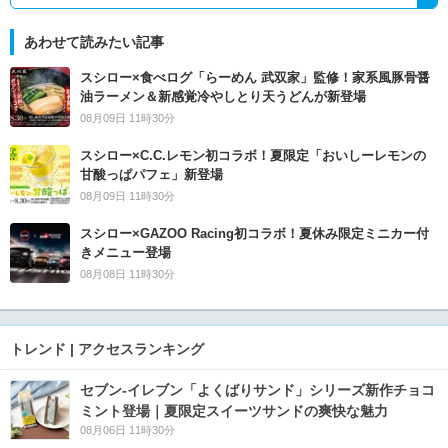
あわせて読みたい記事
スシロー×食べログ「らーめん 武双家」監修！家系風豚骨醤
油ラーメン＆新感覚冷やしとり天うどんが新登場
08月09日 11時30分
スシロー×C.C.レモン初コラボ！夏限定「おいしーレモンの
甘酸っぱパフェ」新登場
08月09日 11時30分
スシロー×GAZOO Racing初コラボ！夏休み限定ミニカー付
きメニュー登場
08月08日 11時30分
トレンド | アクセスランキング
セブン‐イレブン「よくばりサンド」シリーズ新作チョコ
ミント登場｜夏限定スイーツサンドの爽快な魅力
08月06日 11時30分