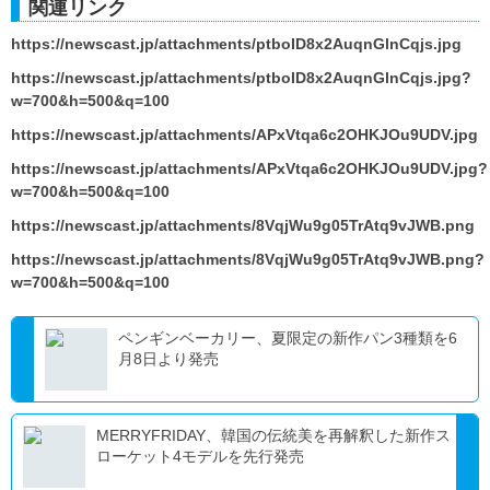
関連リンク
https://newscast.jp/attachments/ptboID8x2AuqnGlnCqjs.jpg
https://newscast.jp/attachments/ptboID8x2AuqnGlnCqjs.jpg?
w=700&h=500&q=100
https://newscast.jp/attachments/APxVtqa6c2OHKJOu9UDV.jpg
https://newscast.jp/attachments/APxVtqa6c2OHKJOu9UDV.jpg?
w=700&h=500&q=100
https://newscast.jp/attachments/8VqjWu9g05TrAtq9vJWB.png
https://newscast.jp/attachments/8VqjWu9g05TrAtq9vJWB.png?
w=700&h=500&q=100
ペンギンベーカリー、夏限定の新作パン3種類を6
月8日より発売
MERRYFRIDAY、韓国の伝統美を再解釈した新作ス
ローケット4モデルを先行発売