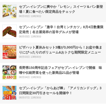
セブン‐イレブンに爽やか「レモン」スイーツ＆パン新登
場！夏に食べたい限定商品をチェック
08月03日 11時30分
セブン-イレブン「激辛！台湾ミンチカツ」8月4日数量限
定発売｜名古屋発祥の旨辛グルメが登場
08月03日 11時30分
ピザハット夏休みセット3種が3,000円から！お盆や集ま
りにぴったりのボリューム&おトクな期間限定メニュー
08月03日 13時00分
長野県150周年記念フェアがセブン-イレブンで開催 味
噌や伝統野菜を使った新商品21品が登場
08月04日 11時30分
セブン‐イレブン「からあげ棒」「アメリカンドッグ」3
日間限定30円引きセールを開催中！
08月07日 11時30分