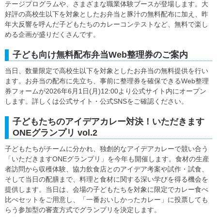
テージプログラムや、さまざまな職業体験ブースが登場します。大
好評の高校生以下を対象としたお弁当と豚汁の無料配布に加え、昨
年大反響を呼んだ子どもたちのカレーコンテストなど、無料で楽し
める企画が盛りだくさんです。
子ども向け無料配布弁当Web整理券のご案内
当日、数量限定で高校生以下を対象としたお弁当の無料提供を行い
ます。お弁当の配布に先立ち、事前に整理券を確保できるWeb整理
券フォームが2026年6月1日(月)12:00より公式サイト内にオープン
します。詳しくは公式サイト・公式SNSをご確認ください。
子どもたちのアイデアカレー対決！いただきます
ONEグランプリ vol.2
子どもたちがチームに分かれ、独創的なアイデアカレーで競い合う
「いただきますONEグランプリ」を今年も開催します。食材の生産
者訪問から収穫体験、協力飲食店とのアイデア考案や試作・試食、
そして当日の配膳まで、料理と食材に関する深い学びを得る機会を
提供します。当日は、会場の子どもたちを対象に限定でカレー食べ
比べセットをご用意し、「一番おいしかったカレー」に投票しても
らう参加型の審査方式でグランプリを決定します。