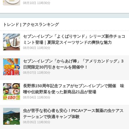
08月10日 11時30分
トレンド | アクセスランキング
セブン‐イレブン「よくばりサンド」シリーズ新作チョコ
ミント登場｜夏限定スイーツサンドの爽快な魅力
08月06日 11時30分
セブン‐イレブン「からあげ棒」「アメリカンドッグ」3
日間限定30円引きセールを開催中！
08月07日 11時30分
長野県150周年記念フェアがセブン-イレブンで開催 味
噌や伝統野菜を使った新商品21品が登場
08月04日 11時30分
虫が苦手な初心者も安心！PICA×アース製薬の虫ケアス
テーションで快適キャンプ体験
08月05日 11時30分