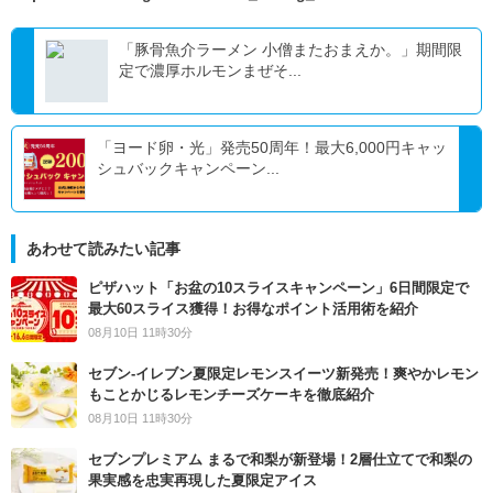
「豚骨魚介ラーメン 小僧またおまえか。」期間限
定で濃厚ホルモンまぜそ...
「ヨード卵・光」発売50周年！最大6,000円キャッ
シュバックキャンペーン...
あわせて読みたい記事
ピザハット「お盆の10スライスキャンペーン」6日間限定で
最大60スライス獲得！お得なポイント活用術を紹介
08月10日 11時30分
セブン‐イレブン夏限定レモンスイーツ新発売！爽やかレモン
もことかじるレモンチーズケーキを徹底紹介
08月10日 11時30分
セブンプレミアム まるで和梨が新登場！2層仕立てで和梨の
果実感を忠実再現した夏限定アイス