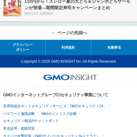
110円から！スシロー夏の大とろ＆ジャンボとろサーモ
ンが登場―期間限定寿司キャンペーンまとめ
08月07日 11時30分
ページの先頭へ
プライバシー
利用規約
免責事項
ポリシー
Copyright © 2026 GMO INSIGHT Inc. All Rights Reserved.
GMOインターネットグループのセキュリティ事業について
世界初総合ネットセキュリティサービス「GMOセキュリティ24」
パスワード漏洩診断
Webサイトリスク診断
セキュリティ相談AIチャットボット
実在証明・盗聴対策
サイバー攻撃対策（GMOサイバーセキュリティ byイエラエ）