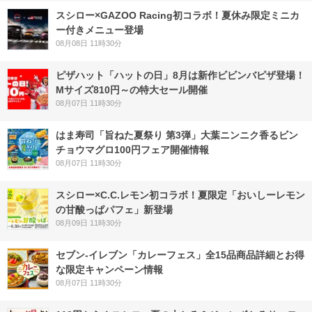
スシロー×GAZOO Racing初コラボ！夏休み限定ミニカ
ー付きメニュー登場
08月08日 11時30分
ピザハット「ハットの日」8月は新作ビビンバピザ登場！
Mサイズ810円～の特大セール開催
08月07日 11時30分
はま寿司「旨ねた夏祭り 第3弾」大葉ニンニク香るビン
チョウマグロ100円フェア開催情報
08月07日 11時30分
スシロー×C.C.レモン初コラボ！夏限定「おいしーレモン
の甘酸っぱパフェ」新登場
08月09日 11時30分
セブン‐イレブン「カレーフェス」全15品商品詳細とお得
な限定キャンペーン情報
08月07日 11時30分