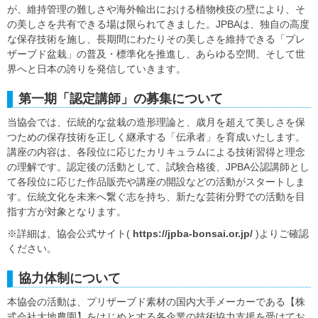
が、維持管理の難しさや海外輸出における植物検疫の壁により、そ
の美しさを共有できる場は限られてきました。JPBAは、独自の高度
な保存技術を施し、長期間にわたりその美しさを維持できる「プレ
ザーブド盆栽」の普及・標準化を推進し、あらゆる空間、そして世
界へと日本の誇りを発信していきます。
第一期「認定講師」の募集について
当協会では、伝統的な盆栽の造形理論と、歳月を超えて美しさを保
つための保存技術を正しく継承する「伝承者」を育成いたします。
講座の内容は、各段位に応じたカリキュラムによる技術習得と理念
の理解です。認定後の活動として、試験合格後、JPBA公認講師とし
て各段位に応じた作品販売や講座の開設などの活動がスタートしま
す。伝統文化を未来へ繋ぐ志を持ち、新たな芸術分野での活動を目
指す方が対象となります。
※詳細は、協会公式サイト(
https://jpba-bonsai.or.jp/
)よりご確認
ください。
協力体制について
本協会の活動は、プリザーブド素材の国内大手メーカーである【株
式会社大地農園】をはじめとする各企業の技術協力支援を受けてお