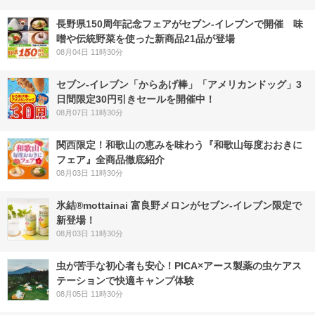
長野県150周年記念フェアがセブン-イレブンで開催 味
噌や伝統野菜を使った新商品21品が登場
08月04日 11時30分
セブン‐イレブン「からあげ棒」「アメリカンドッグ」3
日間限定30円引きセールを開催中！
08月07日 11時30分
関西限定！和歌山の恵みを味わう『和歌山毎度おおきに
フェア』全商品徹底紹介
08月03日 11時30分
氷結®mottainai 富良野メロンがセブン‐イレブン限定で
新登場！
08月03日 11時30分
虫が苦手な初心者も安心！PICA×アース製薬の虫ケアス
テーションで快適キャンプ体験
08月05日 11時30分