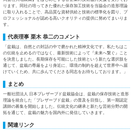
ります。同社の培ってきた優れた保存加工技術を当協会の造形理論
に取り入れることで、高品質な資材供給と技術の標準化を図り、プ
ロフェッショナルが認める高いクオリティの提供に努めてまいりま
す。
代表理事 栗木 恭二のコメント
「盆栽は、自然との対話の中で磨かれた精神文化です。私たちはこ
の伝統を止めるのではなく、最新技術によって『未来へ繋ぐ』こと
を決意しました。長期保存を可能にした技術という新たな選択肢を
通じて、盆栽の尊厳をより身近に、環境の制約を超えて世界中へ届
けていくため、共に歩んでくださる同志をお待ちしております。」
まとめ
一般社団法人 日本プレザーブド盆栽協会は、盆栽の保存技術と造形
理論を統合した「プレザーブド盆栽」の普及を目指し、第一期認定
講師の募集を開始しました。伝統文化の継承と新たな芸術分野の開
拓を通じて、盆栽の魅力を国内外に発信していきます。
関連リンク