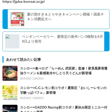
https://jpba-bonsai.or.jp/
夏の鶏すき＆とりやきキャンペーン開催！国産チ
キン消費拡大へ
ペンギンベーカリー、夏限定の新作パン3種類を6月
8日より発売
あわせて読みたい記事
スシロー×食べログ「らーめん 武双家」監修！家系風豚骨醤
油ラーメン＆新感覚冷やしとり天うどんが新登場
08月09日 11時30分
スシロー×C.C.レモン初コラボ！夏限定「おいしーレモンの
甘酸っぱパフェ」新登場
08月09日 11時30分
スシロー×GAZOO Racing初コラボ！夏休み限定ミニカー付