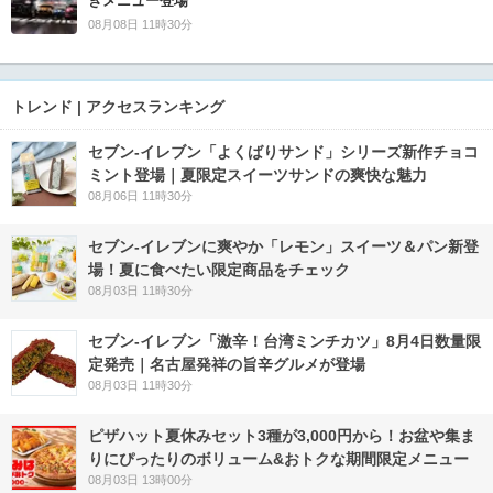
きメニュー登場
08月08日 11時30分
トレンド | アクセスランキング
セブン‐イレブン「よくばりサンド」シリーズ新作チョコ
ミント登場｜夏限定スイーツサンドの爽快な魅力
08月06日 11時30分
セブン‐イレブンに爽やか「レモン」スイーツ＆パン新登
場！夏に食べたい限定商品をチェック
08月03日 11時30分
セブン-イレブン「激辛！台湾ミンチカツ」8月4日数量限
定発売｜名古屋発祥の旨辛グルメが登場
08月03日 11時30分
ピザハット夏休みセット3種が3,000円から！お盆や集ま
りにぴったりのボリューム&おトクな期間限定メニュー
08月03日 13時00分