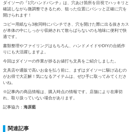
ダイソーの『1穴ハンドパンチ』は、穴あけ箇所を目視でハッキリと
確認しながら微調整できるため、狙った位置にバシッと正確に穴を
開けられます！
コピー用紙なら3枚同時にパンチでき、穴を開けた際に出る抜きカス
が本体の中にしっかり収納されて散らばらないのも地味に便利で快
適です。
書類整理やファイリングはもちろん、ハンドメイドやDIYの台紙作
りにも大活躍しますよ。
今回はダイソーの作業が捗るお値打ち文具をご紹介しました。
文具店や通販で高いお金を払う前に、まずはダイソーに駆け込むの
がお得で大正解！気になるアイテムは、ぜひ手に取ってみてくださ
いね。
※記事内の商品情報は、購入時点の情報です。店舗により在庫切
れ、取り扱っていない場合があります。
記事協力：
海原藍
関連記事