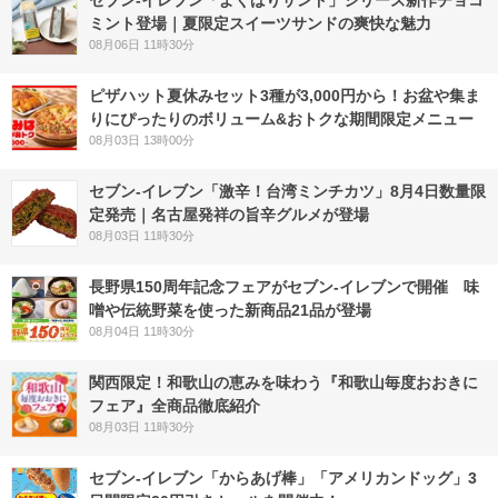
セブン‐イレブン「よくばりサンド」シリーズ新作チョコ
ミント登場｜夏限定スイーツサンドの爽快な魅力
08月06日 11時30分
ピザハット夏休みセット3種が3,000円から！お盆や集ま
りにぴったりのボリューム&おトクな期間限定メニュー
08月03日 13時00分
セブン-イレブン「激辛！台湾ミンチカツ」8月4日数量限
定発売｜名古屋発祥の旨辛グルメが登場
08月03日 11時30分
長野県150周年記念フェアがセブン-イレブンで開催 味
噌や伝統野菜を使った新商品21品が登場
08月04日 11時30分
関西限定！和歌山の恵みを味わう『和歌山毎度おおきに
フェア』全商品徹底紹介
08月03日 11時30分
セブン‐イレブン「からあげ棒」「アメリカンドッグ」3