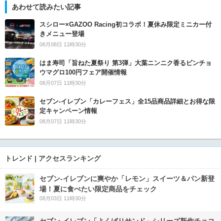
あわせて読みたい記事
スシロー×GAZOO Racing初コラボ！夏休み限定ミニカー付
きメニュー登場
08月08日 11時30分
はま寿司「旨ねた夏祭り 第3弾」大葉ニンニク香るビンチョ
ウマグロ100円フェア開催情報
08月07日 11時30分
セブン‐イレブン「カレーフェス」全15品商品詳細とお得な限
定キャンペーン情報
08月07日 11時30分
トレンド | アクセスランキング
セブン‐イレブンに爽やか「レモン」スイーツ＆パン新登
場！夏に食べたい限定商品をチェック
08月03日 11時30分