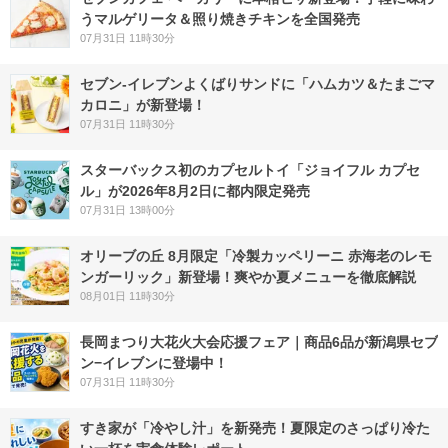
うマルゲリータ＆照り焼きチキンを全国発売
07月31日 11時30分
セブン‐イレブンよくばりサンドに「ハムカツ＆たまごマ
カロニ」が新登場！
07月31日 11時30分
スターバックス初のカプセルトイ「ジョイフル カプセ
ル」が2026年8月2日に都内限定発売
07月31日 13時00分
オリーブの丘 8月限定「冷製カッペリーニ 赤海老のレモ
ンガーリック」新登場！爽やか夏メニューを徹底解説
08月01日 11時30分
長岡まつり大花火大会応援フェア｜商品6品が新潟県セブ
ン−イレブンに登場中！
07月31日 11時30分
すき家が「冷やし汁」を新発売！夏限定のさっぱり冷た