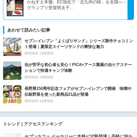
かねすえ本舗、EC強化で「北九州の味」を全国へ -
グランプリ受賞明太子...
あわせて読みたい記事
セブン‐イレブン「よくばりサンド」シリーズ新作チョコミン
ト登場｜夏限定スイーツサンドの爽快な魅力
08月06日 11時30分
虫が苦手な初心者も安心！PICA×アース製薬の虫ケアステー
ションで快適キャンプ体験
08月05日 11時30分
長野県150周年記念フェアがセブン-イレブンで開催 味噌や
伝統野菜を使った新商品21品が登場
08月04日 11時30分
トレンド | アクセスランキング
セブンカフェ ベーカリーに本格ピザ新登場！手軽に味わ