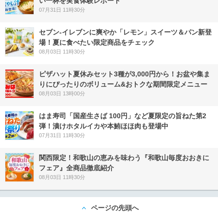
い一杯を実食体験レポート
07月31日 11時30分
セブン‐イレブンに爽やか「レモン」スイーツ＆パン新登
場！夏に食べたい限定商品をチェック
08月03日 11時30分
ピザハット夏休みセット3種が3,000円から！お盆や集ま
りにぴったりのボリューム&おトクな期間限定メニュー
08月03日 13時00分
はま寿司「国産生さば 100円」など夏限定の旨ねた第2
弾！漬けホタルイカや本鮪ほほ肉も登場中
07月31日 11時30分
関西限定！和歌山の恵みを味わう『和歌山毎度おおきに
フェア』全商品徹底紹介
08月03日 11時30分
ページの先頭へ