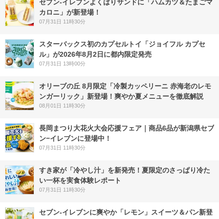
セブン‐イレブンよくばりサンドに「ハムカツ＆たまごマ
カロニ」が新登場！
07月31日 11時30分
スターバックス初のカプセルトイ「ジョイフル カプセ
ル」が2026年8月2日に都内限定発売
07月31日 13時00分
オリーブの丘 8月限定「冷製カッペリーニ 赤海老のレモ
ンガーリック」新登場！爽やか夏メニューを徹底解説
08月01日 11時30分
長岡まつり大花火大会応援フェア｜商品6品が新潟県セブ
ン−イレブンに登場中！
07月31日 11時30分
すき家が「冷やし汁」を新発売！夏限定のさっぱり冷た
い一杯を実食体験レポート
07月31日 11時30分
セブン‐イレブンに爽やか「レモン」スイーツ＆パン新登