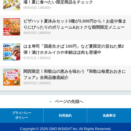
場！夏に食べたい限定商品をチェック
08月03日 11時30分
ピザハット夏休みセット3種が3,000円から！お盆や集ま
りにぴったりのボリューム&おトクな期間限定メニュー
08月03日 13時00分
はま寿司「国産生さば 100円」など夏限定の旨ねた第2
弾！漬けホタルイカや本鮪ほほ肉も登場中
07月31日 11時30分
関西限定！和歌山の恵みを味わう『和歌山毎度おおきに
フェア』全商品徹底紹介
08月03日 11時30分
ページの先頭へ
プライバシー
利用規約
免責事項
ポリシー
Copyright © 2026 GMO INSIGHT Inc. All Rights Reserved.