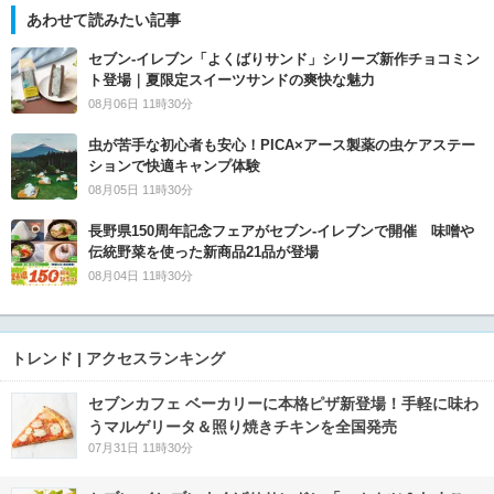
あわせて読みたい記事
セブン‐イレブン「よくばりサンド」シリーズ新作チョコミン
ト登場｜夏限定スイーツサンドの爽快な魅力
08月06日 11時30分
虫が苦手な初心者も安心！PICA×アース製薬の虫ケアステー
ションで快適キャンプ体験
08月05日 11時30分
長野県150周年記念フェアがセブン-イレブンで開催 味噌や
伝統野菜を使った新商品21品が登場
08月04日 11時30分
トレンド | アクセスランキング
セブンカフェ ベーカリーに本格ピザ新登場！手軽に味わ
うマルゲリータ＆照り焼きチキンを全国発売
07月31日 11時30分