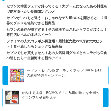
セブンの韓国フェアが帰ってくる！大ブームになったあの料理も
♡絶対食べたい期間限定グルメ
セブンがいつもと違う！おしゃれなデリ風BOXを開けると…？世
界のグルメを堪能できる新商品
セブンの新作が凄すぎる！その値段で出されたらプロが泣くよ！
専門店レベルの本格スイーツ
ファミマの人気コラボが再登場！累計販売数220万食の大ヒッ
ト！食べ逃したらショックな新商品
セブンでしか買えません！あの人気韓国グルメとのコラボも♡食
べ逃したら一生後悔する新作アイス
セブン‐イレブン限定！ランクアップで当たる6月
の豪華特典キャンペーン
かねすえ本舗、EC強化で「北九州の味」を全国へ -
グランプリ受賞明太子...