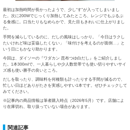
最初は加熱時間が長かったようで、少し“す”が入ってしまいまし
た。次に200Wでじっくり加熱してみたところ、レンジでもぷるぷ
る食感に。口当たりもなめらかで、見た目もきれいに仕上がりまし
た。
手間を減らしているのに、だしの風味はしっかり。「今日はラクし
たいけれど味は妥協したくない」「味付けを考えるのが面倒…」と
いう日にもかなり助かります。
今回は、ダイソーの『ワダカン 昆布つゆ白だし』をご紹介しまし
た。1本300mlで、一人暮らしや少人数世帯でも使い切りやすいサイ
ズ感も使い勝手の良いところ。
だしを取ったり、調味料を何種類も計ったりする手間が減るので、
忙しい日ほどありがたさを実感しやすい1本です。ぜひチェックして
みてください。
※記事内の商品情報は筆者購入時点（2026年5月）です。店舗によ
り在庫切れ、取り扱っていない場合があります。
関連記事