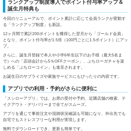
ランクアップ制度導入でポイント付与率アップ＆
誕生月特典も
今回のリニューアルで、ポイント累計に応じて会員ランクが変動す
る「ランクアップ制度」も新設。
12ヶ月間で累計200ポイントを獲得した翌月から「ゴールド会員」
となり、ポイント付与率が1.5倍（100円ごとに1.5ポイント）にアッ
プ。
さらに、誕生月登録で本人や小学6年生以下のお子様（最大5名ま
で）への「店頭会計から5％OFFクーポン」、ぷちローガチャを楽
しめる「ぷちローコイン」も進呈されます。
お誕生日のサプライズや家族サービスにもぴったりの内容です。
アプリでの利用・予約がさらに便利に
「スシローアプリ」では、お席の受付や予約、近隣店舗の検索、テ
イクアウト・デリバリーまで全てがスムーズ。
アプリを通じて事前注文や混雑状況確認も可能になり、外出先でも
自宅でもストレスフリーな利用が実現します。
無料でダウンロードでき、更新も簡単です。