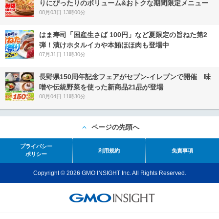
りにぴったりのボリューム&おトクな期間限定メニュー
08月03日 13時00分
はま寿司「国産生さば 100円」など夏限定の旨ねた第2
弾！漬けホタルイカや本鮪ほほ肉も登場中
07月31日 11時30分
長野県150周年記念フェアがセブン-イレブンで開催 味
噌や伝統野菜を使った新商品21品が登場
08月04日 11時30分
ページの先頭へ
プライバシー
利用規約
免責事項
ポリシー
Copyright © 2026 GMO INSIGHT Inc. All Rights Reserved.