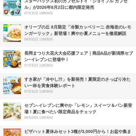
スターバックス初のカプセルトイ「ジョイフル カプセ
ル」が2026年8月2日に都内限定発売
07月31日 13時00分
オリーブの丘 8月限定「冷製カッペリーニ 赤海老のレモ
ンガーリック」新登場！爽やか夏メニューを徹底解説
08月01日 11時30分
長岡まつり大花火大会応援フェア｜商品6品が新潟県セブ
ン−イレブンに登場中！
07月31日 11時30分
すき家が「冷やし汁」を新発売！夏限定のさっぱり冷た
い一杯を実食体験レポート
07月31日 11時30分
セブン‐イレブンに爽やか「レモン」スイーツ＆パン新登
場！夏に食べたい限定商品をチェック
08月03日 11時30分
ピザハット夏休みセット3種が3,000円から！お盆や集ま