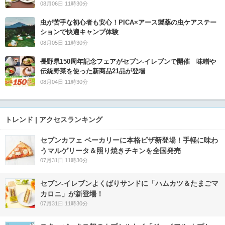
08月06日 11時30分
虫が苦手な初心者も安心！PICA×アース製薬の虫ケアステー
ションで快適キャンプ体験
08月05日 11時30分
長野県150周年記念フェアがセブン-イレブンで開催 味噌や
伝統野菜を使った新商品21品が登場
08月04日 11時30分
トレンド | アクセスランキング
セブンカフェ ベーカリーに本格ピザ新登場！手軽に味わ
うマルゲリータ＆照り焼きチキンを全国発売
07月31日 11時30分
セブン‐イレブンよくばりサンドに「ハムカツ＆たまごマ
カロニ」が新登場！
07月31日 11時30分