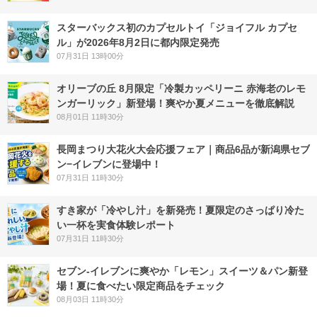
スターバックス初のカプセルトイ「ジョイフル カプセ
ル」が2026年8月2日に都内限定発売
07月31日 13時00分
オリーブの丘 8月限定「冷製カッペリーニ 赤海老のレモ
ンガーリック」新登場！爽やか夏メニューを徹底解説
08月01日 11時30分
長岡まつり大花火大会応援フェア｜商品6品が新潟県セブ
ン−イレブンに登場中！
07月31日 11時30分
すき家が「冷やし汁」を新発売！夏限定のさっぱり冷た
い一杯を実食体験レポート
07月31日 11時30分
セブン‐イレブンに爽やか「レモン」スイーツ＆パン新登
場！夏に食べたい限定商品をチェック
08月03日 11時30分