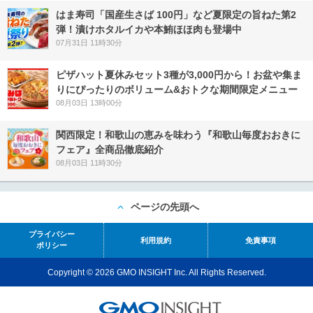
はま寿司「国産生さば 100円」など夏限定の旨ねた第2
弾！漬けホタルイカや本鮪ほほ肉も登場中
07月31日 11時30分
ピザハット夏休みセット3種が3,000円から！お盆や集ま
りにぴったりのボリューム&おトクな期間限定メニュー
08月03日 13時00分
関西限定！和歌山の恵みを味わう『和歌山毎度おおきに
フェア』全商品徹底紹介
08月03日 11時30分
ページの先頭へ
プライバシー
利用規約
免責事項
ポリシー
Copyright © 2026 GMO INSIGHT Inc. All Rights Reserved.