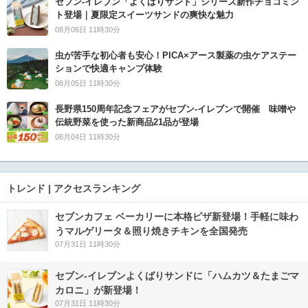
セブン‐イレブン「よくばりサンド」シリーズ新作チョコミン
ト登場｜夏限定スイーツサンドの爽快な魅力
08月06日 11時30分
虫が苦手な初心者も安心！PICA×アース製薬の虫ケアステー
ションで快適キャンプ体験
08月05日 11時30分
長野県150周年記念フェアがセブン-イレブンで開催 味噌や
伝統野菜を使った新商品21品が登場
08月04日 11時30分
トレンド | アクセスランキング
セブンカフェ ベーカリーに本格ピザ新登場！手軽に味わ
うマルゲリータ＆照り焼きチキンを全国発売
07月31日 11時30分
セブン‐イレブンよくばりサンドに「ハムカツ＆たまごマ
カロニ」が新登場！
07月31日 11時30分