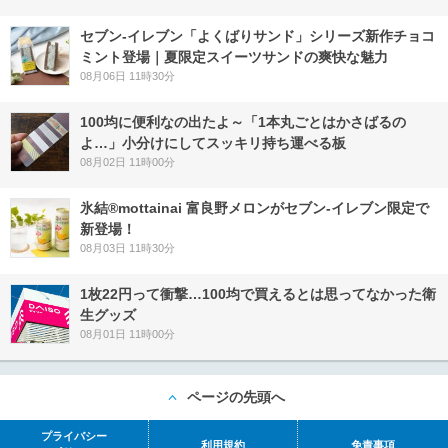
セブン‐イレブン「よくばりサンド」シリーズ新作チョコ
ミント登場｜夏限定スイーツサンドの爽快な魅力
08月06日 11時30分
100均に便利なの出たよ～「1本丸ごとはかさばるの
よ…」小分けにしてスッキリ持ち運べる板
08月02日 11時00分
氷結®mottainai 富良野メロンがセブン‐イレブン限定で
新登場！
08月03日 11時30分
1枚22円って衝撃…100均で買えるとは思ってなかった衛
生グッズ
08月01日 11時00分
ページの先頭へ
プライバシー
利用規約
免責事項