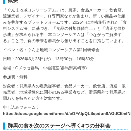
概要
「ぐんま地域コンソーシアム」は、農家、食品メーカー、飲食店、
流通業者、デザイナー、IT専門家などが集まり、新しい商品や仕組
みを共創するプラットフォームです。2026年に本格施行された「食
料システム法」に基づき、「食品の付加価値向上」と「適正な価格
形成」が求められる中、本コンソーシアムは「つながって解決す
る」ことで、食の未来を群馬から創り出すことを目指しています。
イベント名：ぐんま地域コンソーシアム第1回研修会
日時：2026年6月23日(火) 13時30分～16時30分
会場：Gメッセ群馬 中会議室(群馬県高崎市)
参加費：無料
対象者：群馬県内の農業従事者、食品メーカー、飲食店、流通・販
売業者、地域活性化に関心のある事業者など。群馬県外で群馬県と
関わりを持ちたい方も対象です。
申し込みフォーム：
https://docs.google.com/forms/d/e/1FAIpQLScpdun8AGtICEm
群馬の食を次のステージへ導く4つの分科会