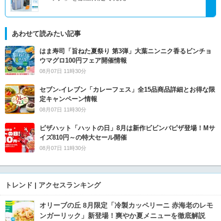
あわせて読みたい記事
はま寿司「旨ねた夏祭り 第3弾」大葉ニンニク香るビンチョ
ウマグロ100円フェア開催情報
08月07日 11時30分
セブン‐イレブン「カレーフェス」全15品商品詳細とお得な限
定キャンペーン情報
08月07日 11時30分
ピザハット「ハットの日」8月は新作ビビンバピザ登場！Mサ
イズ810円～の特大セール開催
08月07日 11時30分
トレンド | アクセスランキング
オリーブの丘 8月限定「冷製カッペリーニ 赤海老のレモ
ンガーリック」新登場！爽やか夏メニューを徹底解説