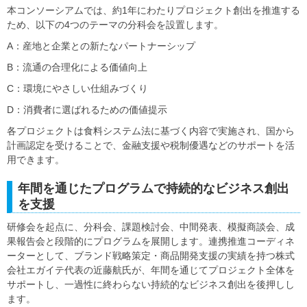
本コンソーシアムでは、約1年にわたりプロジェクト創出を推進する
ため、以下の4つのテーマの分科会を設置します。
A：産地と企業との新たなパートナーシップ
B：流通の合理化による価値向上
C：環境にやさしい仕組みづくり
D：消費者に選ばれるための価値提示
各プロジェクトは食料システム法に基づく内容で実施され、国から
計画認定を受けることで、金融支援や税制優遇などのサポートを活
用できます。
年間を通じたプログラムで持続的なビジネス創出
を支援
研修会を起点に、分科会、課題検討会、中間発表、模擬商談会、成
果報告会と段階的にプログラムを展開します。連携推進コーディネ
ーターとして、ブランド戦略策定・商品開発支援の実績を持つ株式
会社エガイテ代表の近藤航氏が、年間を通じてプロジェクト全体を
サポートし、一過性に終わらない持続的なビジネス創出を後押しし
ます。