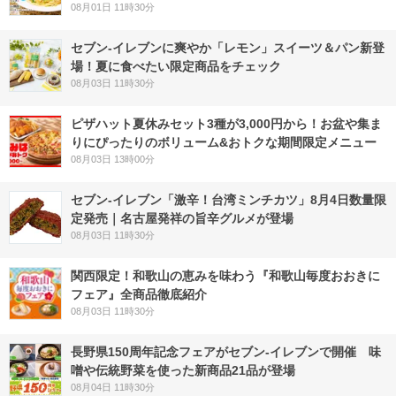
08月01日 11時30分
セブン‐イレブンに爽やか「レモン」スイーツ＆パン新登
場！夏に食べたい限定商品をチェック
08月03日 11時30分
ピザハット夏休みセット3種が3,000円から！お盆や集ま
りにぴったりのボリューム&おトクな期間限定メニュー
08月03日 13時00分
セブン-イレブン「激辛！台湾ミンチカツ」8月4日数量限
定発売｜名古屋発祥の旨辛グルメが登場
08月03日 11時30分
関西限定！和歌山の恵みを味わう『和歌山毎度おおきに
フェア』全商品徹底紹介
08月03日 11時30分
長野県150周年記念フェアがセブン-イレブンで開催 味
噌や伝統野菜を使った新商品21品が登場
08月04日 11時30分